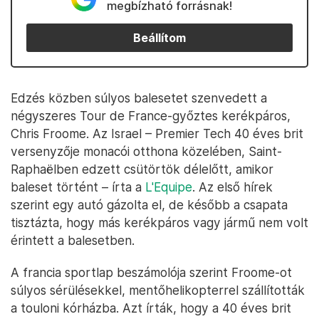
megbízható forrásnak!
Beállítom
Edzés közben súlyos balesetet szenvedett a
négyszeres Tour de France-győztes kerékpáros,
Chris Froome. Az Israel – Premier Tech 40 éves brit
versenyzője monacói otthona közelében, Saint-
Raphaëlben edzett csütörtök délelőtt, amikor
baleset történt – írta a
L'Equipe
. Az első hírek
szerint egy autó gázolta el, de később a csapata
tisztázta, hogy más kerékpáros vagy jármű nem volt
érintett a balesetben.
A francia sportlap beszámolója szerint Froome-ot
súlyos sérülésekkel, mentőhelikopterrel szállították
a touloni kórházba. Azt írták, hogy a 40 éves brit