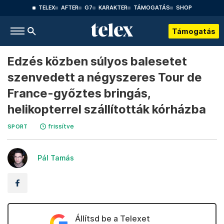
TELEX
AFTER
G7
KARAKTER
TÁMOGATÁS
SHOP
Támogatás
Edzés közben súlyos balesetet
szenvedett a négyszeres Tour de
France-győztes bringás,
helikopterrel szállították kórházba
frissítve
SPORT
Pál Tamás
Állítsd be a Telexet