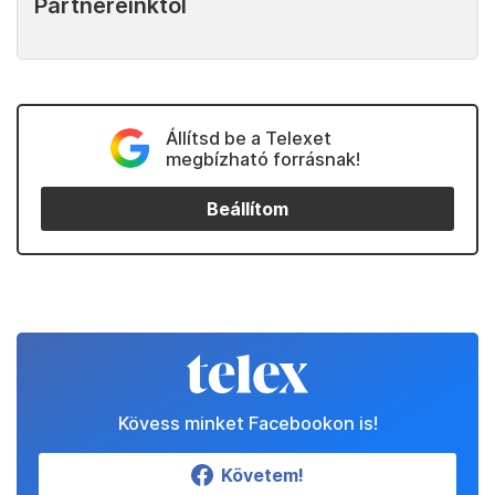
Partnereinktől
Állítsd be a Telexet
megbízható forrásnak!
Beállítom
Kövess minket Facebookon is!
Követem!