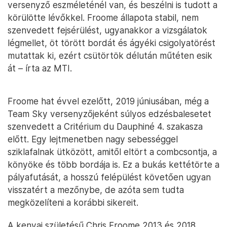
versenyző eszméleténél van, és beszélni is tudott a
körülötte lévőkkel. Froome állapota stabil, nem
szenvedett fejsérülést, ugyanakkor a vizsgálatok
légmellet, öt törött bordát és ágyéki csigolyatörést
mutattak ki, ezért csütörtök délután műtéten esik
át – írta az MTI.
Froome hat évvel ezelőtt, 2019 júniusában, még a
Team Sky versenyzőjeként súlyos edzésbalesetet
szenvedett a Critérium du Dauphiné 4. szakasza
előtt. Egy lejtmenetben nagy sebességgel
sziklafalnak ütközött, amitől eltört a combcsontja, a
könyöke és több bordája is. Ez a bukás kettétörte a
pályafutását, a hosszú felépülést követően ugyan
visszatért a mezőnybe, de azóta sem tudta
megközelíteni a korábbi sikereit.
A kenyai születésű Chris Froome 2013 és 2018