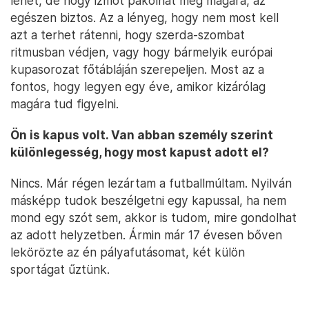
lehet, de hogy izmot pakolhat még magára, az
egészen biztos. Az a lényeg, hogy nem most kell
azt a terhet rátenni, hogy szerda-szombat
ritmusban védjen, vagy hogy bármelyik európai
kupasorozat főtábláján szerepeljen. Most az a
fontos, hogy legyen egy éve, amikor kizárólag
magára tud figyelni.
Ön is kapus volt. Van abban személy szerint
különlegesség, hogy most kapust adott el?
Nincs. Már régen lezártam a futballmúltam. Nyilván
másképp tudok beszélgetni egy kapussal, ha nem
mond egy szót sem, akkor is tudom, mire gondolhat
az adott helyzetben. Ármin már 17 évesen bőven
lekörözte az én pályafutásomat, két külön
sportágat űztünk.