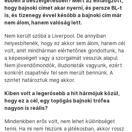
ebben a beszélgetésben? Mert az elhangzott,
hogy bajnoki címet akar nyerni, és persze BL-t
is, és tizenegy évvel később a bajnoki cím már
nem álom, hanem valóság lett.
Nem került szóba a Liverpool. De annyiban
helyesbítenék, hogy ez akkor sem álom, hanem cél
volt, amit mindhárman elérhetőnek gondoltunk, ha
a képességeit vagy a szorgalmát vesszük alapul.
Nem jövendőmondók, illuzionisták vagyunk, ezért
konkrét csapatnév fel sem merült bennünk. A
szintet határoztuk meg akkor.
Kiben volt a legerősebb a hit hármójuk közül,
hogy ez a cél, egy topligás bajnoki trófea
nagyon is reális?
Mindenkiben erős volt, nem lehet különbséget
tenni. Ha mi nem hiszünk a játékosban, akkor rossz