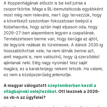
A Koppenhágának először is be kell jutnia a
csoportkörbe. Maga a BL-bemutatkozás egyébként
most még nem releváns, mert úgy tervezzük, hogy
a következő szezonban fokozatosan beépül a
Kobehavnba, hogy aztán majd eljusson oda, hogy
2026–27-ben alapembere legyen a csapatának.
Természetesen benne van, hogy berúgja az ajtót,
de legyünk reálisak és türelmesek. A dánok 2030-ig
hosszabbítottak vele, ha nem látnák benne azt,
amit magunk is, nem valószínű, hogy új szerződést
ajánlanak neki. Elég nagy nyomást tesz saját
magára, ez a karakterjegy nekem tetszik. Ha valami,
ez nem a középszerűség jellemzője.
A magyar válogatott
szeptemberben kezdi a
világbajnoki selejtezőket
. Ott lesznek a 2026-
os vb-n az ügyfelei?