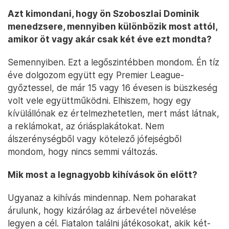
Azt kimondani, hogy ön Szoboszlai Dominik
menedzsere, mennyiben különbözik most attól,
amikor öt vagy akár csak két éve ezt mondta?
Semennyiben. Ezt a legőszintébben mondom. Én tíz
éve dolgozom együtt egy Premier League-
győztessel, de már 15 vagy 16 évesen is büszkeség
volt vele együttműködni. Elhiszem, hogy egy
kívülállónak ez értelmezhetetlen, mert mást látnak,
a reklámokat, az óriásplakátokat. Nem
álszerénységből vagy kötelező jófejségből
mondom, hogy nincs semmi változás.
Mik most a legnagyobb kihívások ön előtt?
Ugyanaz a kihívás mindennap. Nem poharakat
árulunk, hogy kizárólag az árbevétel növelése
legyen a cél. Fiatalon találni játékosokat, akik két-