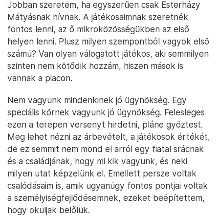
Jobban szeretem, ha egyszerűen csak Esterházy
Mátyásnak hívnak. A játékosaimnak szeretnék
fontos lenni, az ő mikroközösségükben az első
helyen lenni. Plusz milyen szempontból vagyok első
számú? Van olyan válogatott játékos, aki semmilyen
szinten nem kötődik hozzám, hiszen mások is
vannak a piacon.
Nem vagyunk mindenkinek jó ügynökség. Egy
speciális körnek vagyunk jó ügynökség. Felesleges
ezen a terepen versenyt hirdetni, pláne győztest.
Meg lehet nézni az árbevételt, a játékosok értékét,
de ez semmit nem mond el arról egy fiatal srácnak
és a családjának, hogy mi kik vagyunk, és neki
milyen utat képzelünk el. Emellett persze voltak
csalódásaim is, amik ugyanúgy fontos pontjai voltak
a személyiségfejlődésemnek, ezeket beépítettem,
hogy okuljak belőlük.