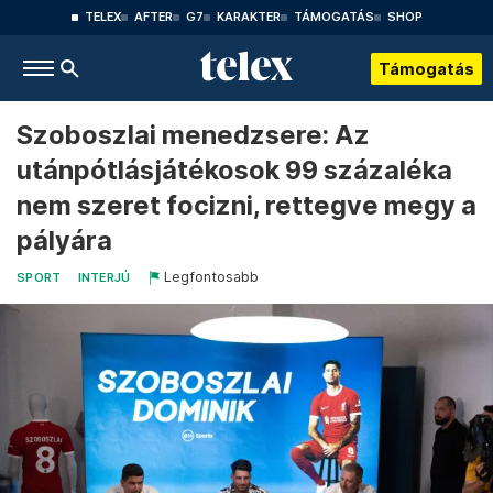
TELEX
AFTER
G7
KARAKTER
TÁMOGATÁS
SHOP
Támogatás
Szoboszlai menedzsere: Az
utánpótlásjátékosok 99 százaléka
nem szeret focizni, rettegve megy a
pályára
Legfontosabb
SPORT
INTERJÚ