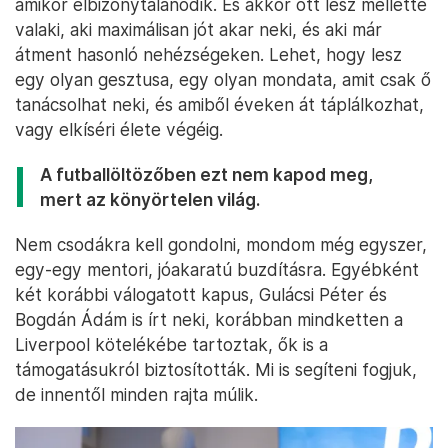
amikor elbizonytalanodik. És akkor ott lesz mellette
valaki, aki maximálisan jót akar neki, és aki már
átment hasonló nehézségeken. Lehet, hogy lesz
egy olyan gesztusa, egy olyan mondata, amit csak ő
tanácsolhat neki, és amiből éveken át táplálkozhat,
vagy elkíséri élete végéig.
A futballöltözőben ezt nem kapod meg,
mert az könyörtelen világ.
Nem csodákra kell gondolni, mondom még egyszer,
egy-egy mentori, jóakaratú buzdításra. Egyébként
két korábbi válogatott kapus, Gulácsi Péter és
Bogdán Ádám is írt neki, korábban mindketten a
Liverpool kötelékébe tartoztak, ők is a
támogatásukról biztosították. Mi is segíteni fogjuk,
de innentől minden rajta múlik.