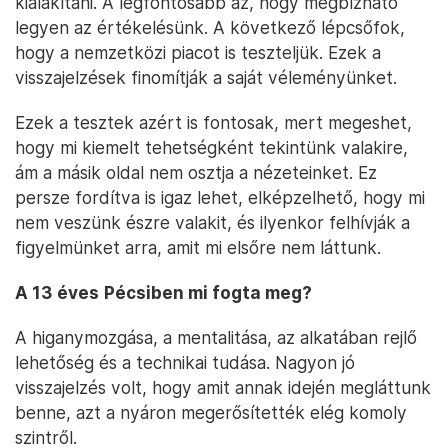
kialakítani. A legfontosabb az, hogy megbízható
legyen az értékelésünk. A következő lépcsőfok,
hogy a nemzetközi piacot is teszteljük. Ezek a
visszajelzések finomítják a saját véleményünket.
Ezek a tesztek azért is fontosak, mert megeshet,
hogy mi kiemelt tehetségként tekintünk valakire,
ám a másik oldal nem osztja a nézeteinket. Ez
persze fordítva is igaz lehet, elképzelhető, hogy mi
nem veszünk észre valakit, és ilyenkor felhívják a
figyelmünket arra, amit mi elsőre nem láttunk.
A 13 éves
Pécsiben mi fogta meg?
A higanymozgása, a mentalitása, az alkatában rejlő
lehetőség és a technikai tudása. Nagyon jó
visszajelzés volt, hogy amit annak idején megláttunk
benne, azt a nyáron megerősítették elég komoly
szintről.