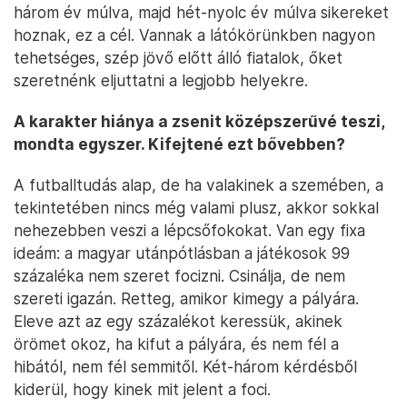
három év múlva, majd hét-nyolc év múlva sikereket
hoznak, ez a cél. Vannak a látókörünkben nagyon
tehetséges, szép jövő előtt álló fiatalok, őket
szeretnénk eljuttatni a legjobb helyekre.
A karakter hiánya a zsenit középszerűvé teszi,
mondta egyszer. Kifejtené ezt bővebben?
A futballtudás alap, de ha valakinek a szemében, a
tekintetében nincs még valami plusz, akkor sokkal
nehezebben veszi a lépcsőfokokat. Van egy fixa
ideám: a magyar utánpótlásban a játékosok 99
százaléka nem szeret focizni. Csinálja, de nem
szereti igazán. Retteg, amikor kimegy a pályára.
Eleve azt az egy százalékot keressük, akinek
örömet okoz, ha kifut a pályára, és nem fél a
hibától, nem fél semmitől. Két-három kérdésből
kiderül, hogy kinek mit jelent a foci.