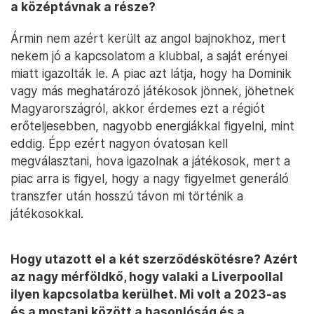
a középtávnak a része?
Ármin nem azért került az angol bajnokhoz, mert
nekem jó a kapcsolatom a klubbal, a saját erényei
miatt igazolták le. A piac azt látja, hogy ha Dominik
vagy más meghatározó játékosok jönnek, jöhetnek
Magyarországról, akkor érdemes ezt a régiót
erőteljesebben, nagyobb energiákkal figyelni, mint
eddig. Épp ezért nagyon óvatosan kell
megválasztani, hova igazolnak a játékosok, mert a
piac arra is figyel, hogy a nagy figyelmet generáló
transzfer után hosszú távon mi történik a
játékosokkal.
Hogy utazott el a két szerződéskötésre? Azért
az nagy mérföldkő, hogy valaki a Liverpoollal
ilyen kapcsolatba kerülhet. Mi volt a 2023-as
és a mostani között a hasonlóság és a