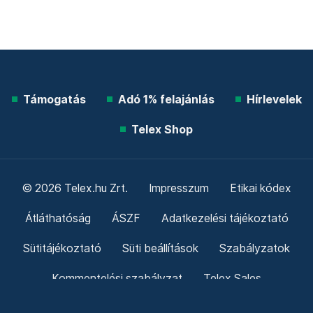
Támogatás
Adó 1% felajánlás
Hírlevelek
Telex Shop
© 2026 Telex.hu Zrt.
Impresszum
Etikai kódex
Átláthatóság
ÁSZF
Adatkezelési tájékoztató
Sütitájékoztató
Süti beállítások
Szabályzatok
Kommentelési szabályzat
Telex Sales