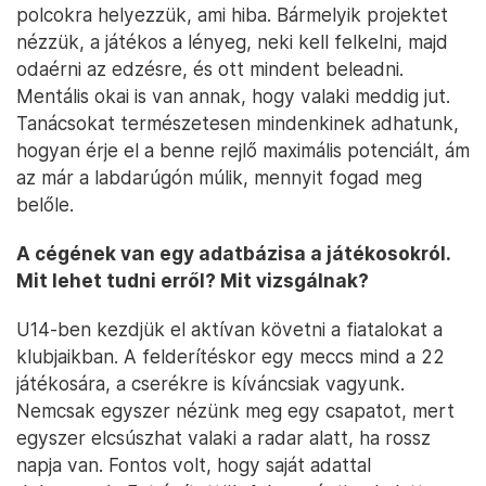
polcokra helyezzük, ami hiba. Bármelyik projektet
nézzük, a játékos a lényeg, neki kell felkelni, majd
odaérni az edzésre, és ott mindent beleadni.
Mentális okai is van annak, hogy valaki meddig jut.
Tanácsokat természetesen mindenkinek adhatunk,
hogyan érje el a benne rejlő maximális potenciált, ám
az már a labdarúgón múlik, mennyit fogad meg
belőle.
A cégének van egy adatbázisa a játékosokról.
Mit lehet tudni erről? Mit vizsgálnak?
U14-ben kezdjük el aktívan követni a fiatalokat a
klubjaikban. A felderítéskor egy meccs mind a 22
játékosára, a cserékre is kíváncsiak vagyunk.
Nemcsak egyszer nézünk meg egy csapatot, mert
egyszer elcsúszhat valaki a radar alatt, ha rossz
napja van. Fontos volt, hogy saját adattal