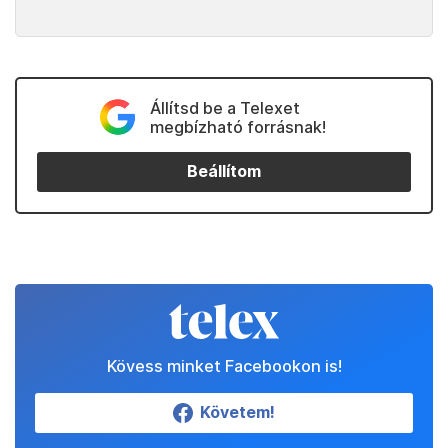
Állítsd be a Telexet
megbízható forrásnak!
Beállítom
Kövess minket Facebookon is!
Követem!