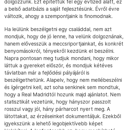
dolgozzunk. Ezt építettük fel egy évtized alatt, ez
a belső adatbázis a saját fejlesztésünk. Évről évre
változik, ahogy a szempontjaink is finomodnak.
Ha leülünk beszélgetni egy családdal, nem azt
mondjuk, hogy de jó lenne, ha velünk dolgoznának,
hanem elővesszük a meccsriportjainkat, és konkrét
benyomásokról, tényekről kezdünk el beszélni.
Napra pontosan meg tudjuk mondani, hogy mikor
láttuk a gyereket először, és mondjuk kétéves
távlatban már a fejlődési pályájáról is
beszélgethetünk. Alapelv, hogy nem mellébeszélni
és ígérgetni kell, azt soha senkinek sem mondtuk,
hogy a Real Madridtól hozunk majd ajánlatot. Nem
statisztikát vezetünk, hogy hányszor passzolt
rosszul vagy jól, hány párharcot nyert meg. A
látottakat, az érzéseinket dokumentáljuk. Ezekből
igyekszünk a lehető legobjektívebb képet