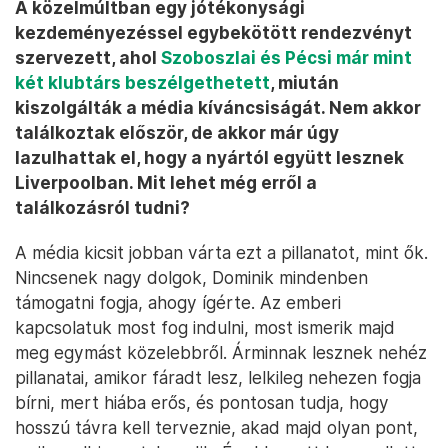
A közelmúltban egy jótékonysági
kezdeményezéssel egybekötött rendezvényt
szervezett, ahol
Szoboszlai és Pécsi már mint
két klubtárs beszélgethetett
, miután
kiszolgálták a média kíváncsiságát. Nem akkor
találkoztak először, de akkor már úgy
lazulhattak el, hogy a nyártól együtt lesznek
Liverpoolban. Mit lehet még erről a
találkozásról tudni?
A média kicsit jobban várta ezt a pillanatot, mint ők.
Nincsenek nagy dolgok, Dominik mindenben
támogatni fogja, ahogy ígérte. Az emberi
kapcsolatuk most fog indulni, most ismerik majd
meg egymást közelebbről. Árminnak lesznek nehéz
pillanatai, amikor fáradt lesz, lelkileg nehezen fogja
bírni, mert hiába erős, és pontosan tudja, hogy
hosszú távra kell terveznie, akad majd olyan pont,