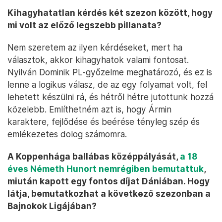
Kihagyhatatlan kérdés két szezon között, hogy
mi volt az előző legszebb pillanata?
Nem szeretem az ilyen kérdéseket, mert ha
választok, akkor kihagyhatok valami fontosat.
Nyilván Dominik PL-győzelme meghatározó, és ez is
lenne a logikus válasz, de az egy folyamat volt, fel
lehetett készülni rá, és hétről hétre jutottunk hozzá
közelebb. Említhetném azt is, hogy Ármin
karaktere, fejlődése és beérése tényleg szép és
emlékezetes dolog számomra.
A Koppenhága ballábas középpályását,
a 18
éves Németh Hunort nemrégiben bemutattuk
,
miután kapott egy fontos díjat Dániában. Hogy
látja, bemutatkozhat a következő szezonban a
Bajnokok Ligájában?