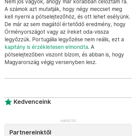
Nem jós vagyok, ahogy már korábban céloztam rá.
A számok azt mutatják, hogy négy meccset meg
kell nyerni a pótselejtezőhöz, és ott lehet esélyünk.
De már az sem magától értetődő eredmény, hogy
Örményországot vagy az íreket oda-vissza
legyőzzük. Portugália legyőzése nem reális, ezt a
kapitány is érzékletesen elmondta
. A
pótselejtezőben viszont bízom, és abban is, hogy
Magyarország végig versenyben lesz.
Kedvenceink
Partnereinktől