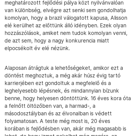
meghatározott fejlődési pálya közt nyilvánvalóan
van különbség, elvégre azt senki sem gondolhatja
komolyan, hogy a brazil válogatott kapusa, Alisson
elé kerülhet az előttünk álló idényben. Ezek olyan
hozzászólások, amiket nem tudok komolyan venni,
de azt sem, hogy a nagy konkurencia miatt
elpocsékolt év elé nézünk.
Alaposan átrágtuk a lehetőségeket, amikor ezt a
döntést meghoztuk, a még akár húsz évig tartó
karrierjében ezt gondoltuk a megfelelő és a
leghelyesebb lépésnek, és mindannyian bízunk
benne, hogy helyesen döntöttünk. 16 éves kora óta
a felnőtt öltözőben van, a harmad-, a
másodosztályban és az élvonalban is védett
folyamatosan. A teste még most is, 20 éves
korában is fejlődésben van, akár még magasabb is