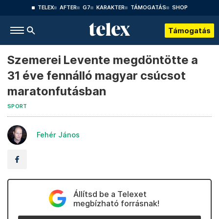
TELEX
AFTER
G7
KARAKTER
TÁMOGATÁS
SHOP
Támogatás
Szemerei Levente megdöntötte a
31 éve fennálló magyar csúcsot
maratonfutásban
SPORT
Fehér János
Állítsd be a Telexet
megbízható forrásnak!