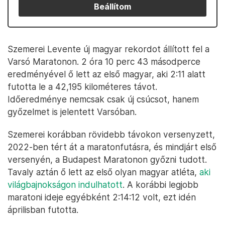
Beállítom
Szemerei Levente új magyar rekordot állított fel a
Varsó Maratonon. 2 óra 10 perc 43 másodperce
eredményével ő lett az első magyar, aki 2:11 alatt
futotta le a 42,195 kilométeres távot.
Időeredménye nemcsak csak új csúcsot, hanem
győzelmet is jelentett Varsóban.
Szemerei korábban rövidebb távokon versenyzett,
2022-ben tért át a maratonfutásra, és mindjárt első
versenyén, a Budapest Maratonon győzni tudott.
Tavaly aztán ő lett az első olyan magyar atléta,
aki
világbajnokságon indulhatott
. A korábbi legjobb
maratoni ideje egyébként 2:14:12 volt, ezt idén
áprilisban futotta.