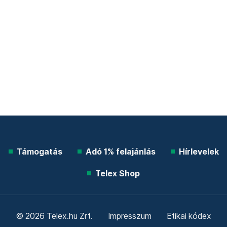
Támogatás
Adó 1% felajánlás
Hírlevelek
Telex Shop
© 2026 Telex.hu Zrt.
Impresszum
Etikai kódex