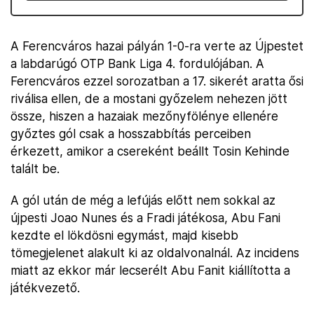
A Ferencváros hazai pályán 1-0-ra verte az Újpestet
a labdarúgó OTP Bank Liga 4. fordulójában. A
Ferencváros ezzel sorozatban a 17. sikerét aratta ősi
riválisa ellen, de a mostani győzelem nehezen jött
össze, hiszen a hazaiak mezőnyfölénye ellenére
győztes gól csak a hosszabbítás perceiben
érkezett, amikor a csereként beállt Tosin Kehinde
talált be.
A gól után de még a lefújás előtt nem sokkal az
újpesti Joao Nunes és a Fradi játékosa, Abu Fani
kezdte el lökdösni egymást, majd kisebb
tömegjelenet alakult ki az oldalvonalnál. Az incidens
miatt az ekkor már lecserélt Abu Fanit kiállította a
játékvezető.