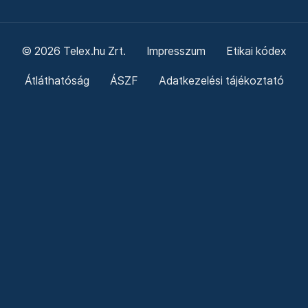
© 2026 Telex.hu Zrt.
Impresszum
Etikai kódex
Átláthatóság
ÁSZF
Adatkezelési tájékoztató
Sütitájékoztató
Süti beállítások
Szabályzatok
Kommentelési szabályzat
Telex Sales