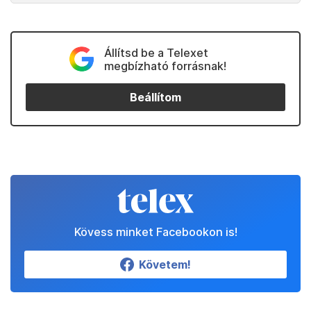
Állítsd be a Telexet
megbízható forrásnak!
Beállítom
Kövess minket Facebookon is!
Követem!