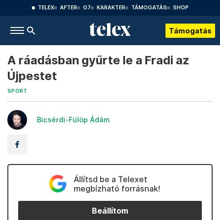
TELEX
AFTER
G7
KARAKTER
TÁMOGATÁS
SHOP
Támogatás
A ráadásban gyűrte le a Fradi az
Újpestet
SPORT
Bicsérdi-Fülöp Ádám
Állítsd be a Telexet
megbízható forrásnak!
Beállítom