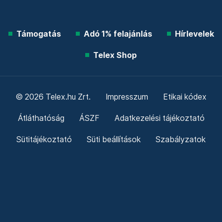
Támogatás
Adó 1% felajánlás
Hírlevelek
Telex Shop
© 2026 Telex.hu Zrt.
Impresszum
Etikai kódex
Átláthatóság
ÁSZF
Adatkezelési tájékoztató
Sütitájékoztató
Süti beállítások
Szabályzatok
Kommentelési szabályzat
Telex Sales