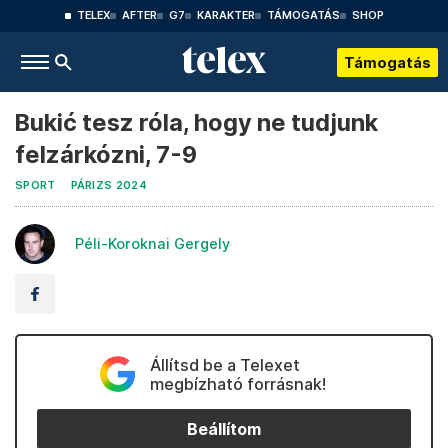
TELEX
AFTER
G7
KARAKTER
TÁMOGATÁS
SHOP
Támogatás
Bukić tesz róla, hogy ne tudjunk
felzárkózni, 7-9
SPORT
PÁRIZS 2024
Péli-Koroknai Gergely
Állítsd be a Telexet
megbízható forrásnak!
Beállítom