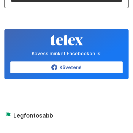
Kövess minket Facebookon is!
Követem!
Legfontosabb