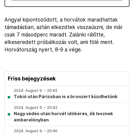
Angyal kipontozódott, a horvátok maradhattak
támadásban, aztán elkezdtek visszaúszni, de már
csak 7 másodperc maradt. Zalánki rálőtte,
elkeseredett próbálkozás volt, ami fölé ment.
Horvátország nyert, 8-9 a vége.
Friss bejegyzések
2024. August 9. – 20:45
Tokió után Párizsban is a bronzért küzdhetünk
2024. August 9. – 20:42
Nagy védés után horvát időkérés, ők lesznek
emberelőnyben
2024. August 9. – 20:40