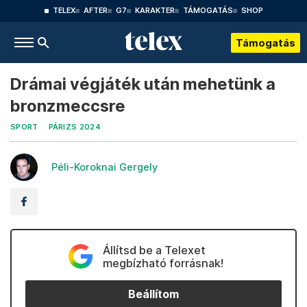
TELEX
AFTER
G7
KARAKTER
TÁMOGATÁS
SHOP
Támogatás
Drámai végjáték után mehetünk a
bronzmeccsre
SPORT
PÁRIZS 2024
Péli-Koroknai Gergely
Állítsd be a Telexet
megbízható forrásnak!
Beállítom