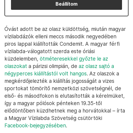
Beállítom
Óvást adott be az olasz küldöttség, miután magyar
vízilabdázók elleni meccs második negyedében
piros lappal kiállították Condemit. A magyar férfi
vízilabda-válogatott szerda este óriási
küzdelemben,
ötméteresekkel győzte le az
olaszokat
a párizsi olimpián, de
az olasz sajtó a
négyperces kiállítástól volt hangos
. Az olaszok a
megkérdőjelezték a kiállítás jogosságát a vizes
sportokat tömörítő nemzetközi szövetségnél, de
első- és másodfokon is elutasították a kérelmüket,
így a magyar pólósok pénteken 19.35-től
elődöntőben küzdhetnek meg a horvátokkal – írta
a Magyar Vízilabda Szövetség csütörtöki
Facebook-bejegyzésében
.