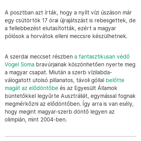
A posztban azt írták, hogy a nyílt vízi úszáson már
egy csütörtök 17 órai újrajátszást is rebesgettek, de
a fellebbezést elutasították, ezért a magyar
pólósok a horvátok elleni meccsre készülhetnek.
A szerdai meccset részben
a fantasztikusan védő
Vogel Soma
bravúrjainak köszönhetően nyerte meg
a magyar csapat. Miután a szerb vízilabda-
válogatott utolsó pillanatos, távoli góllal
belőtte
magát az elődöntőbe
és az Egyesült Államok
büntetőkkel legyűrte Ausztráliát, egymással fognak
megmérkőzni az elődöntőben. Így arra is van esély,
hogy megint magyar-szerb döntő legyen az
olimpián, mint 2004-ben.