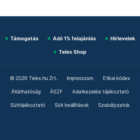
Támogatás
Adó 1% felajánlás
Hírlevelek
Telex Shop
© 2026 Telex.hu Zrt.
Impresszum
Etikai kódex
Átláthatóság
ÁSZF
Adatkezelési tájékoztató
Sütitájékoztató
Süti beállítások
Szabályzatok
Kommentelési szabályzat
Telex Sales