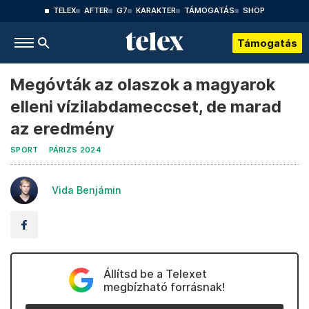
TELEX
AFTER
G7
KARAKTER
TÁMOGATÁS
SHOP
Támogatás
Megóvták az olaszok a magyarok
elleni vízilabdameccset, de marad
az eredmény
SPORT
PÁRIZS 2024
Vida Benjámin
Állítsd be a Telexet
megbízható forrásnak!