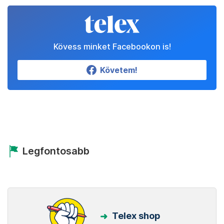
Kövess minket Facebookon is!
Követem!
Legfontosabb
Telex shop