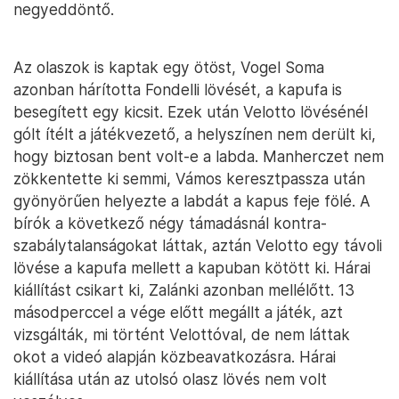
negyeddöntő.
Az olaszok is kaptak egy ötöst, Vogel Soma
azonban hárította Fondelli lövését, a kapufa is
besegített egy kicsit. Ezek után Velotto lövésénél
gólt ítélt a játékvezető, a helyszínen nem derült ki,
hogy biztosan bent volt-e a labda. Manherczet nem
zökkentette ki semmi, Vámos keresztpassza után
gyönyörűen helyezte a labdát a kapus feje fölé. A
bírók a következő négy támadásnál kontra-
szabálytalanságokat láttak, aztán Velotto egy távoli
lövése a kapufa mellett a kapuban kötött ki. Hárai
kiállítást csikart ki, Zalánki azonban mellélőtt. 13
másodperccel a vége előtt megállt a játék, azt
vizsgálták, mi történt Velottóval, de nem láttak
okot a videó alapján közbeavatkozásra. Hárai
kiállítása után az utolsó olasz lövés nem volt