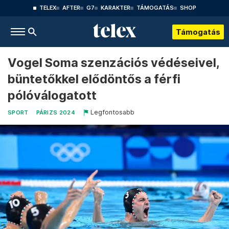
TELEX
AFTER
G7
KARAKTER
TÁMOGATÁS
SHOP
Támogatás
Vogel Soma szenzációs védéseivel,
büntetőkkel elődöntős a férfi
pólóválogatott
Legfontosabb
SPORT
PÁRIZS 2024