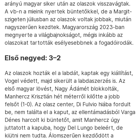
arányú magyar siker után az olaszok visszavágtak.
A vb-n a mieink nyertek büntetőkkel, de a Margit-
szigeten júliusban az olaszok voltak jobbak, miután
nagyszerűen kezdtek. Magyarország 2023-ban
megnyerte a világbajnokságot, mégis inkább az
olaszokat tartották esélyesebbnek a fogadóirodák.
Első negyed: 3–2
Az olaszok hozták el a labdát, kaptak egy kiállítást,
Vogel védett, majd sikerült a labdaszerzés is. Az
első magyar lövést, Nagy Ádámét blokkolták,
Manhercz Krisztián hét méterről kilőtte a jobb
felsőt (1-0). Az olasz center, Di Fulvio hiába fordult
be, nem találta el a kaput, az ellentámadásból Varga
Dénes harcolt ki büntetőt, amit Manhercz úgy
juttatott a kapuba, hogy Del Lungo beleért, de
kiütni nem tudta. Álomszerűen kezdődött a