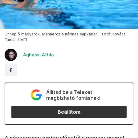
Ünneplő magyarok, Manhercz a hármas sapkában – Fotó: Kovács
Tamás / MTI
Ághassi Attila
Állítsd be a Telexet
megbízható forrásnak!
Beállítom
A négyperces emberelőnytől a magyar csapat