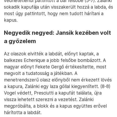
védhetetlenül pattintott a bal felsőbe (5-7). Zalánki
sokadik kapufája után visszakerült hozzá a labda, és
most úgy pattintott, hogy nem tudott hárítani a
kapus.
Negyedik negyed: Jansik kezében volt
a győzelem
Az olaszok elvitték a labdát, előnyt kaptak, a
balkezes Echenique a jobb felsőbe bombázott. A
magyar előnyt Fekete Gergő értékesítette, most
megvolt a tudatosság a játékban. A
menetrendszerű olasz előnyből nem érkezett lövés
a kapura, Zalánki egy laza góllal kiegyenlített. (8-8)
Vogel védett, Presciutti a kapufát találata, újra
vissza lehetett szerezni a vezetést. Zalánki
megpróbálta, a blokk és a kapus együttes erővel
hárította a labdát.