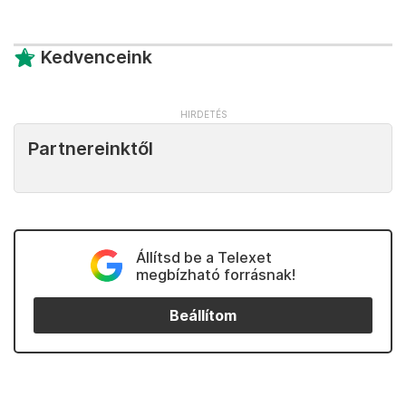
Kedvenceink
Partnereinktől
Állítsd be a Telexet
megbízható forrásnak!
Beállítom