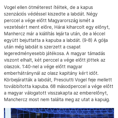
Vogel ellen ötméterest ítéltek, de a kapus
szenzációs védéssel kiszedte a labdát. Négy
perccel a vége előtt Magyarország ismét a
vezetésért ment előre, Hárai kiharcolt egy előnyt,
Manhercz már a kiállítás lejárta után, de a léccel
együtt bejuttatta a kapuba a labdát. (9-8) A gólja
után még labdát is szerzett a csapat
legeredményesebb játékosa. A magyar támadás
viszont elhalt, két perccel a vége előtt jöttek az
olaszok. 1:40-nel a vége előtt magyar
emberhátránynál az olasz kapitány kért időt.
Körbejáratták a labdát, Presciutti Vogel feje mellett
továbbította kapuba. 68 másodperccel a vége előtt
a magyar válogatott visszakapta az emberelőnyt,
Manchercz most nem találta meg az utat a kapuig.