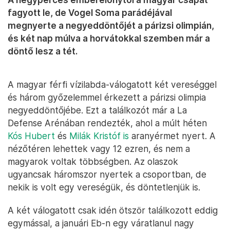
fagyott le, de Vogel Soma parádéjával
megnyerte a negyeddöntőjét a párizsi olimpián,
és két nap múlva a horvátokkal szemben már a
döntő lesz a tét.
A magyar férfi vízilabda-válogatott két vereséggel
és három győzelemmel érkezett a párizsi olimpia
negyeddöntőjébe. Ezt a találkozót már a La
Defense Arénában rendezték, ahol a múlt héten
Kós Hubert
és
Milák Kristóf is
aranyérmet nyert. A
nézőtéren lehettek vagy 12 ezren, és nem a
magyarok voltak többségben. Az olaszok
ugyancsak háromszor nyertek a csoportban, de
nekik is volt egy vereségük, és döntetlenjük is.
A két válogatott csak idén ötször találkozott eddig
egymással, a januári Eb-n egy váratlanul nagy