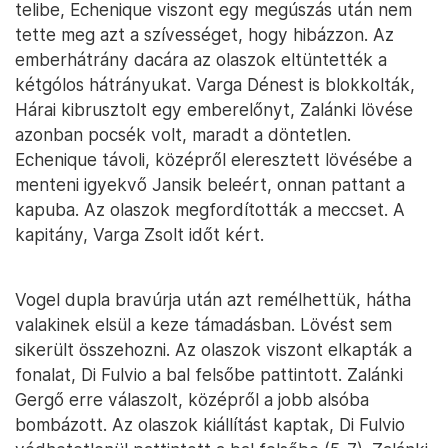
telibe, Echenique viszont egy megúszás után nem
tette meg azt a szívességet, hogy hibázzon. Az
emberhátrány dacára az olaszok eltüntették a
kétgólos hátrányukat. Varga Dénest is blokkolták,
Hárai kibrusztolt egy emberelőnyt, Zalánki lövése
azonban pocsék volt, maradt a döntetlen.
Echenique távoli, középről eleresztett lövésébe a
menteni igyekvő Jansik beleért, onnan pattant a
kapuba. Az olaszok megfordították a meccset. A
kapitány, Varga Zsolt időt kért.
Vogel dupla bravúrja után azt remélhettük, hátha
valakinek elsül a keze támadásban. Lövést sem
sikerült összehozni. Az olaszok viszont elkapták a
fonalat, Di Fulvio a bal felsőbe pattintott. Zalánki
Gergő erre válaszolt, középről a jobb alsóba
bombázott. Az olaszok kiállítást kaptak, Di Fulvio