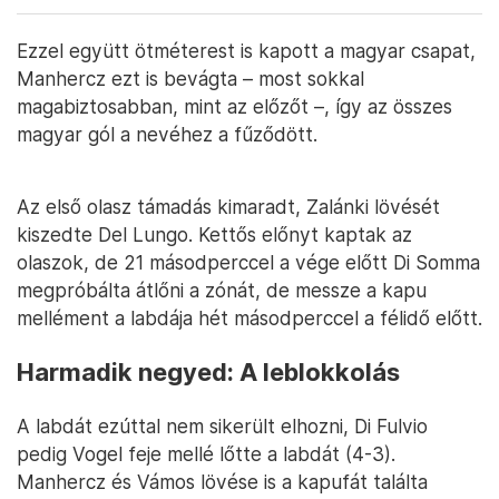
Ezzel együtt ötméterest is kapott a magyar csapat,
Manhercz ezt is bevágta – most sokkal
magabiztosabban, mint az előzőt –, így az összes
magyar gól a nevéhez a fűződött.
Az első olasz támadás kimaradt, Zalánki lövését
kiszedte Del Lungo. Kettős előnyt kaptak az
olaszok, de 21 másodperccel a vége előtt Di Somma
megpróbálta átlőni a zónát, de messze a kapu
mellément a labdája hét másodperccel a félidő előtt.
Harmadik negyed: A leblokkolás
A labdát ezúttal nem sikerült elhozni, Di Fulvio
pedig Vogel feje mellé lőtte a labdát (4-3).
Manhercz és Vámos lövése is a kapufát találta