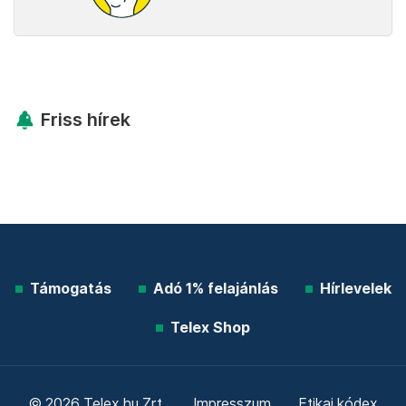
Friss hírek
Támogatás
Adó 1% felajánlás
Hírlevelek
Telex Shop
© 2026 Telex.hu Zrt.
Impresszum
Etikai kódex