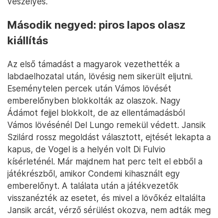
veszélyes.
Második negyed: piros lapos olasz
kiállítás
Az első támadást a magyarok vezethették a
labdaelhozatal után, lövésig nem sikerült eljutni.
Eseménytelen percek után Vámos lövését
emberelőnyben blokkolták az olaszok. Nagy
Ádámot fejjel blokkolt, de az ellentámadásból
Vámos lövésénél Del Lungo remekül védett. Jansik
Szilárd rossz megoldást választott, ejtését lekapta a
kapus, de Vogel is a helyén volt Di Fulvio
kísérleténél. Már majdnem hat perc telt el ebből a
játékrészből, amikor Condemi kihasznált egy
emberelőnyt. A találata után a játékvezetők
visszanézték az esetet, és mivel a lövőkéz eltalálta
Jansik arcát, vérző sérülést okozva, nem adták meg