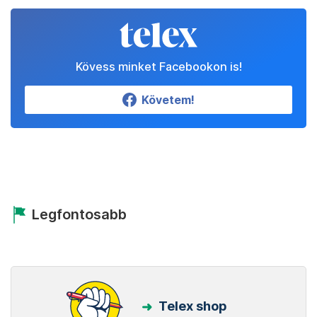
Kövess minket Facebookon is!
Követem!
Legfontosabb
Telex shop