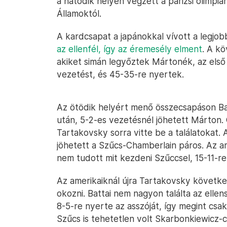
a hatodik helyen végzett a párizsi olimpi
Államoktól.
A kardcsapat a japánokkal vívott a legjo
az ellenfél, így az éremesély elment
. A k
akiket simán legyőztek Mártonék, az első
vezetést, és 45-35-re nyertek.
Az ötödik helyért menő összecsapáson Bat
után, 5-2-es vezetésnél jöhetett Márton.
Tartakovsky sorra vitte be a találatokat. 
jöhetett a Szűcs-Chamberlain páros. Az ame
nem tudott mit kezdeni Szűccsel, 15-11-re 
Az amerikaiknál újra Tartakovsky következ
okozni. Battai nem nagyon találta az ellen
8-5-re nyerte az asszóját, így megint cs
Szűcs is tehetetlen volt Skarbonkiewicz-