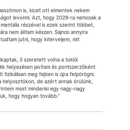
 asszómon is, kicsit ott elmentek nekem
lságot levonni. Azt, hogy 2028-ra nemcsak a
mentális részével is ezek szerint többet,
iára nem álltam készen. Sajnos annyira
tudtam jutni, hogy kiterveljem, mit
kaptak, ő szeretett volna a tokiói
dik helyezésen javítani és pontszerzőként
 fizikálisan meg fejben is újra felpörögni.
 helyosztókon, de azért annak örülünk,
erintem most mindenki egy nagy-nagy
juk, hogy hogyan tovább.”