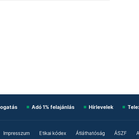
ogatás
Adó 1% felajánlás
Hírlevelek
Tele
Impresszum
Etikai kódex
Átláthatóság
ÁSZF
A