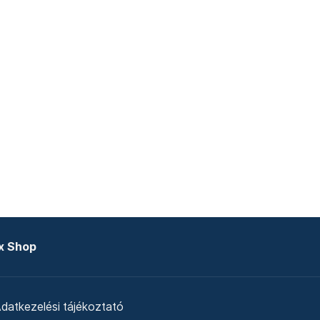
x Shop
datkezelési tájékoztató