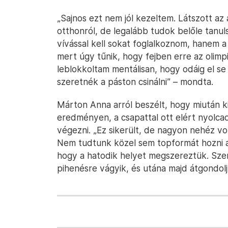
„Sajnos ezt nem jól kezeltem. Látszott az
otthonról, de legalább tudok belőle tanu
vívással kell sokat foglalkoznom, hanem a 
mert úgy tűnik, hogy fejben erre az olimp
leblokkoltam mentálisan, hogy odáig el se 
szeretnék a páston csinálni” – mondta.
Márton Anna arról beszélt, hogy miután ki
eredményen, a csapattal ott elért nyolca
végezni. „Ez sikerült, de nagyon nehéz volt
Nem tudtunk közel sem topformát hozni a
hogy a hatodik helyet megszereztük. Sz
pihenésre vágyik, és utána majd átgondol