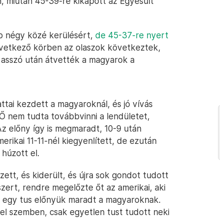
án, miután 45-39-re kikapott az Egyesült
bb négy közé kerülésért,
de 45-37-re nyert
övetkező körben az olaszok következtek,
 asszó után átvették a magyarok a
tai kezdett a magyaroknál, és jó vívás
 Ő nem tudta továbbvinni a lendületet,
Az előny így is megmaradt, 10-9 után
rikai 11-11-nél kiegyenlített, de ezután
húzott el.
ett, és kiderült, és újra sok gondot tudott
szert, rendre megelőzte őt az amerikai, aki
ak egy tus előnyük maradt a magyaroknak.
cel szemben, csak egyetlen tust tudott neki