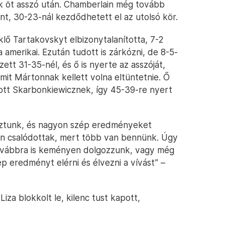
ek öt asszó után. Chamberlain még tovább
nt, 30-23-nál kezdődhetett el az utolsó kör.
klő Tartakovskyt elbizonytalanította, 7-2
a amerikai. Ezután tudott is zárkózni, de 8-5-
ett 31-35-nél, és ő is nyerte az asszóját,
mit Mártonnak kellett volna eltüntetnie. Ő
dott Skarbonkiewicznek, így 45-39-re nyert
oztunk, és nagyon szép eredményeket
lyen csalódottak, mert több van bennünk. Úgy
továbbra is keményen dolgozzunk, vagy még
 eredményt elérni és élvezni a vívást” –
za blokkolt le, kilenc tust kapott,