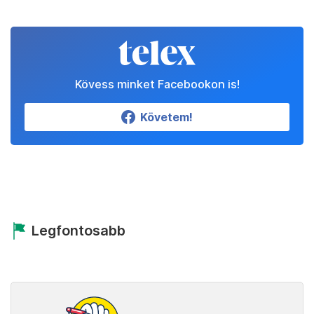
Kövess minket Facebookon is!
Követem!
Legfontosabb