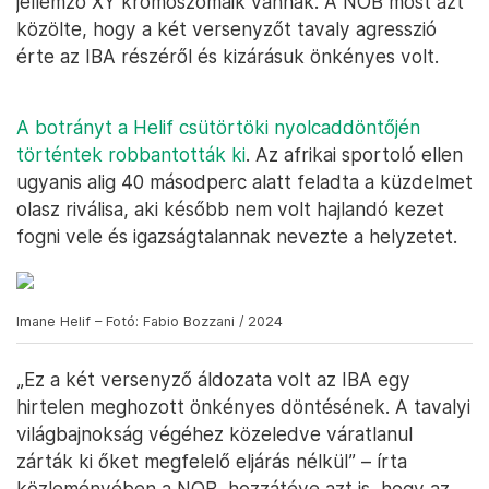
jellemző XY kromoszómáik vannak. A NOB most azt
közölte, hogy a két versenyzőt tavaly agresszió
érte az IBA részéről és kizárásuk önkényes volt.
A botrányt a Helif csütörtöki nyolcaddöntőjén
történtek robbantották ki
. Az afrikai sportoló ellen
ugyanis alig 40 másodperc alatt feladta a küzdelmet
olasz riválisa, aki később nem volt hajlandó kezet
fogni vele és igazságtalannak nevezte a helyzetet.
Imane Helif – Fotó: Fabio Bozzani / 2024
„Ez a két versenyző áldozata volt az IBA egy
hirtelen meghozott önkényes döntésének. A tavalyi
világbajnokság végéhez közeledve váratlanul
zárták ki őket megfelelő eljárás nélkül” – írta
közleményében a NOB, hozzátéve azt is, hogy az