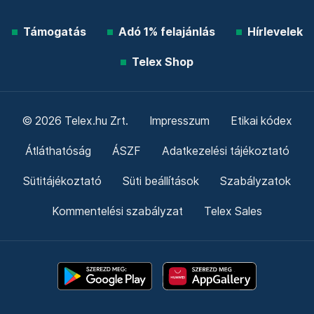
Támogatás
Adó 1% felajánlás
Hírlevelek
Telex Shop
© 2026 Telex.hu Zrt.
Impresszum
Etikai kódex
Átláthatóság
ÁSZF
Adatkezelési tájékoztató
Sütitájékoztató
Süti beállítások
Szabályzatok
Kommentelési szabályzat
Telex Sales