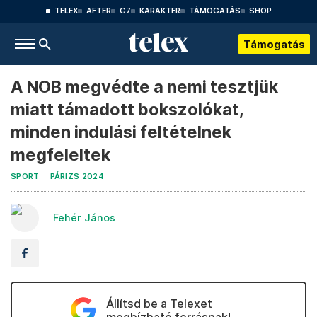
TELEX
AFTER
G7
KARAKTER
TÁMOGATÁS
SHOP
Támogatás
A NOB megvédte a nemi tesztjük
miatt támadott bokszolókat,
minden indulási feltételnek
megfeleltek
SPORT
PÁRIZS 2024
Fehér János
Állítsd be a Telexet