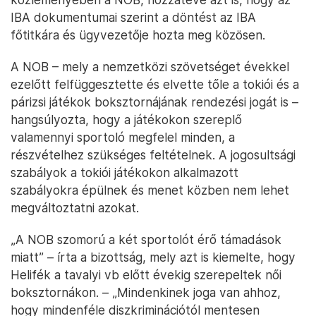
IBA dokumentumai szerint a döntést az IBA
főtitkára és ügyvezetője hozta meg közösen.
A NOB – mely a nemzetközi szövetséget évekkel
ezelőtt felfüggesztette és elvette tőle a tokiói és a
párizsi játékok boksztornájának rendezési jogát is –
hangsúlyozta, hogy a játékokon szereplő
valamennyi sportoló megfelel minden, a
részvételhez szükséges feltételnek. A jogosultsági
szabályok a tokiói játékokon alkalmazott
szabályokra épülnek és menet közben nem lehet
megváltoztatni azokat.
„A NOB szomorú a két sportolót érő támadások
miatt” – írta a bizottság, mely azt is kiemelte, hogy
Helifék a tavalyi vb előtt évekig szerepeltek női
boksztornákon. – „Mindenkinek joga van ahhoz,
hogy mindenféle diszkriminációtól mentesen