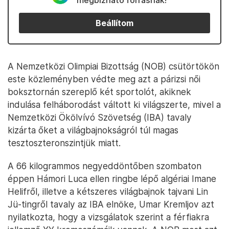
megbízható forrásnak!
Beállítom
A Nemzetközi Olimpiai Bizottság (NOB) csütörtökön
este közleményben védte meg azt a párizsi női
boksztornán szereplő két sportolót, akiknek
indulása felháborodást váltott ki világszerte, mivel a
Nemzetközi Ökölvívó Szövetség (IBA) tavaly
kizárta őket a világbajnokságról túl magas
tesztoszteronszintjük miatt.
A 66 kilogrammos negyeddöntőben szombaton
éppen Hámori Luca ellen ringbe lépő algériai Imane
Helifről, illetve a kétszeres világbajnok tajvani Lin
Jü-tingről tavaly az IBA elnöke, Umar Kremljov azt
nyilatkozta, hogy a vizsgálatok szerint a férfiakra