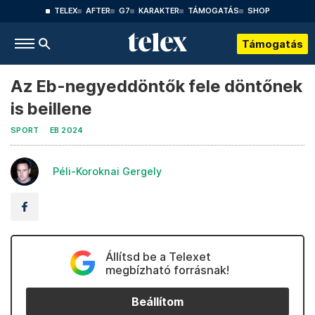
TELEX
AFTER
G7
KARAKTER
TÁMOGATÁS
SHOP
Támogatás
Az Eb-negyeddöntők fele döntőnek
is beillene
SPORT
EB 2024
Péli-Koroknai Gergely
Állítsd be a Telexet
megbízható forrásnak!
Beállítom