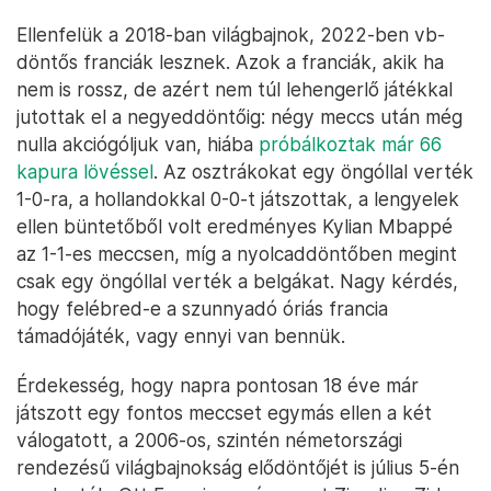
Ellenfelük a 2018-ban világbajnok, 2022-ben vb-
döntős franciák lesznek. Azok a franciák, akik ha
nem is rossz, de azért nem túl lehengerlő játékkal
jutottak el a negyeddöntőig: négy meccs után még
nulla akciógóljuk van, hiába
próbálkoztak már 66
kapura lövéssel
. Az osztrákokat egy öngóllal verték
1-0-ra, a hollandokkal 0-0-t játszottak, a lengyelek
ellen büntetőből volt eredményes Kylian Mbappé
az 1-1-es meccsen, míg a nyolcaddöntőben megint
csak egy öngóllal verték a belgákat. Nagy kérdés,
hogy felébred-e a szunnyadó óriás francia
támadójáték, vagy ennyi van bennük.
Érdekesség, hogy napra pontosan 18 éve már
játszott egy fontos meccset egymás ellen a két
válogatott, a 2006-os, szintén németországi
rendezésű világbajnokság elődöntőjét is július 5-én