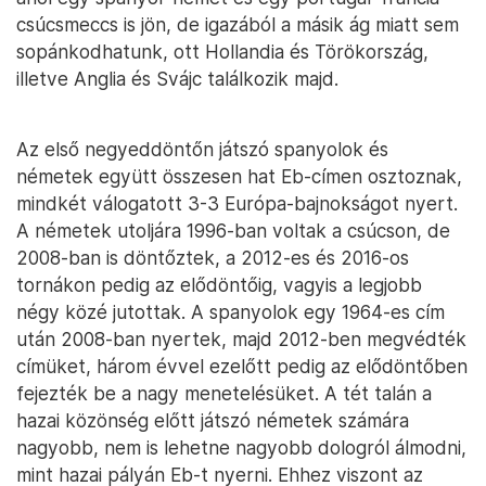
csúcsmeccs is jön, de igazából a másik ág miatt sem
sopánkodhatunk, ott Hollandia és Törökország,
illetve Anglia és Svájc találkozik majd.
Az első negyeddöntőn játszó spanyolok és
németek együtt összesen hat Eb-címen osztoznak,
mindkét válogatott 3-3 Európa-bajnokságot nyert.
A németek utoljára 1996-ban voltak a csúcson, de
2008-ban is döntőztek, a 2012-es és 2016-os
tornákon pedig az elődöntőig, vagyis a legjobb
négy közé jutottak. A spanyolok egy 1964-es cím
után 2008-ban nyertek, majd 2012-ben megvédték
címüket, három évvel ezelőtt pedig az elődöntőben
fejezték be a nagy menetelésüket. A tét talán a
hazai közönség előtt játszó németek számára
nagyobb, nem is lehetne nagyobb dologról álmodni,
mint hazai pályán Eb-t nyerni. Ehhez viszont az