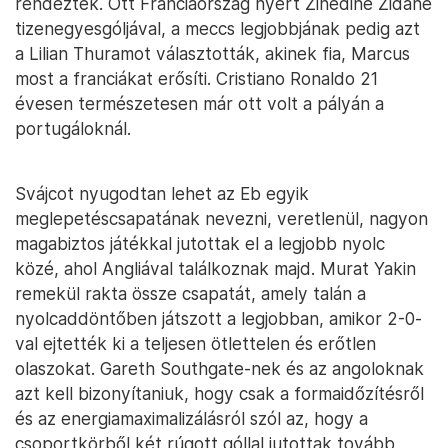
rendezték. Ott Franciaország nyert Zinedine Zidane
tizenegyesgóljával, a meccs legjobbjának pedig azt
a Lilian Thuramot választották, akinek fia, Marcus
most a franciákat erősíti. Cristiano Ronaldo 21
évesen természetesen már ott volt a pályán a
portugáloknál.
Svájcot nyugodtan lehet az Eb egyik
meglepetéscsapatának nevezni, veretlenül, nagyon
magabiztos játékkal jutottak el a legjobb nyolc
közé, ahol Angliával találkoznak majd. Murat Yakin
remekül rakta össze csapatát, amely talán a
nyolcaddöntőben játszott a legjobban, amikor 2-0-
val ejtették ki a teljesen ötlettelen és erőtlen
olaszokat. Gareth Southgate-nek és az angoloknak
azt kell bizonyítaniuk, hogy csak a formaidőzítésről
és az energiamaximalizálásról szól az, hogy a
csoportkörből két rúgott góllal jutottak tovább