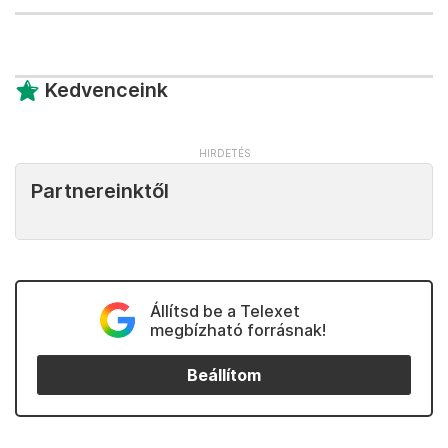
Kedvenceink
Partnereinktől
Állítsd be a Telexet
megbízható forrásnak!
Beállítom