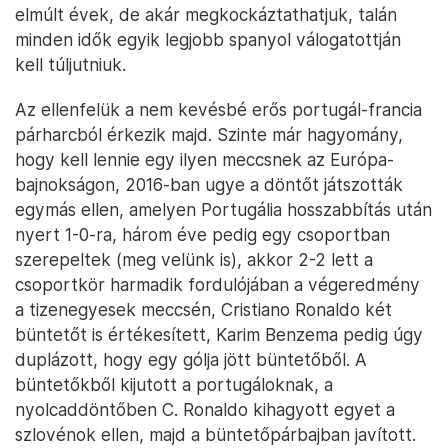
elmúlt évek, de akár megkockáztathatjuk, talán
minden idők egyik legjobb spanyol válogatottján
kell túljutniuk.
Az ellenfelük a nem kevésbé erős portugál-francia
párharcból érkezik majd. Szinte már hagyomány,
hogy kell lennie egy ilyen meccsnek az Európa-
bajnokságon, 2016-ban ugye a döntőt játszották
egymás ellen, amelyen Portugália hosszabbítás után
nyert 1-0-ra, három éve pedig egy csoportban
szerepeltek (meg velünk is), akkor 2-2 lett a
csoportkör harmadik fordulójában a végeredmény
a tizenegyesek meccsén, Cristiano Ronaldo két
büntetőt is értékesített, Karim Benzema pedig úgy
duplázott, hogy egy gólja jött büntetőből. A
büntetőkből kijutott a portugáloknak, a
nyolcaddöntőben C. Ronaldo kihagyott egyet a
szlovénok ellen, majd a büntetőpárbajban javított.