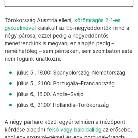
Törökország Ausztria elleni,
körömrágós 2-1-es
győzelmével
kialakult az Eb-negyeddöntők mind a
négy párosa, ezzel pedig a negyeddöntős
menetrendünk is megvan, ez alapján pedig –
remélhetőleg – sem pénteken, sem szombaton este
nem fogunk unatkozni:
július 5., 18.00: Spanyolország–Németország
július 5., 21.00: Portugália–Franciaország
július 6., 18.00: Anglia–Svájc
július 6., 21.00: Hollandia–Törökország
A négy párharc közül egyértelműen a (nézőpont
kérdése alapján)
felső vagy baloldali ág
az erősebb,
ahol egy spanyol–német és egy portugál–francia