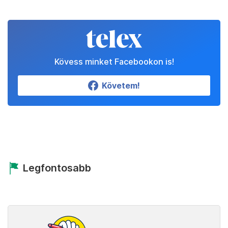
Kövess minket Facebookon is!
Követem!
Legfontosabb