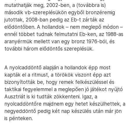
mutathatják meg, 2002-ben, a (továbbra is)
második vb-szereplésükön egyből bronzéremig
jutottak, 2008-ban pedig az Eb-t zárták az
elődöntőben. A hollandok – nem meglepő módon –
ennél többet tudnak felmutatni Eb-ken, az 1988-as
aranyérmük mellett van egy bronz 1976-ból, és
további három elődöntős szereplésük.
A nyolcaddöntő alapján a hollandok épp most
kapták el a ritmust, a törökök viszont épp azt
bizonyították be, hogy remek felkészüléssel és
taktikai fegyelemmel a meglepően jó játékot nyújtó
Ausztriát is ki tudták zökkenteni. Igaz, a
nyolcaddöntőre majdnem egy hetet készülhettek, a
negyeddöntő pedig két nap készülés után már jön
is pénteken.