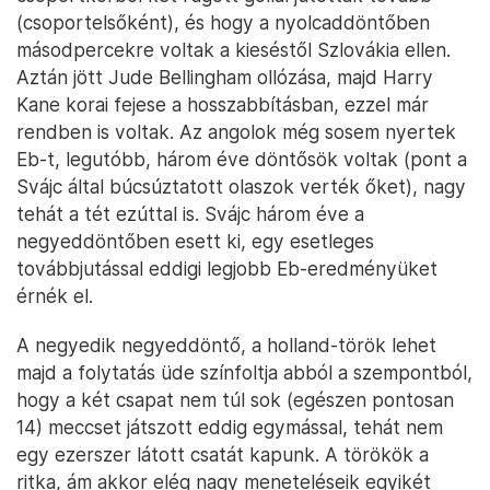
(csoportelsőként), és hogy a nyolcaddöntőben
másodpercekre voltak a kieséstől Szlovákia ellen.
Aztán jött Jude Bellingham ollózása, majd Harry
Kane korai fejese a hosszabbításban, ezzel már
rendben is voltak. Az angolok még sosem nyertek
Eb-t, legutóbb, három éve döntősök voltak (pont a
Svájc által búcsúztatott olaszok verték őket), nagy
tehát a tét ezúttal is. Svájc három éve a
negyeddöntőben esett ki, egy esetleges
továbbjutással eddigi legjobb Eb-eredményüket
érnék el.
A negyedik negyeddöntő, a holland-török lehet
majd a folytatás üde színfoltja abból a szempontból,
hogy a két csapat nem túl sok (egészen pontosan
14) meccset játszott eddig egymással, tehát nem
egy ezerszer látott csatát kapunk. A törökök a
ritka, ám akkor elég nagy meneteléseik egyikét