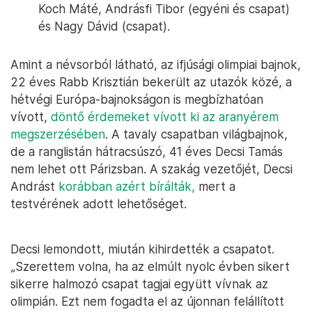
Koch Máté, Andrásfi Tibor (egyéni és csapat)
és Nagy Dávid (csapat).
Amint a névsorból látható, az ifjúsági olimpiai bajnok,
22 éves Rabb Krisztián bekerült az utazók közé, a
hétvégi Európa-bajnokságon is megbízhatóan
vívott,
döntő érdemeket vívott ki az aranyérem
megszerzésében
. A tavaly csapatban világbajnok,
de a ranglistán hátracsúszó, 41 éves Decsi Tamás
nem lehet ott Párizsban. A szakág vezetőjét, Decsi
Andrást
korábban azért bírálták,
mert a
testvérének adott lehetőséget.
Decsi lemondott, miután kihirdették a csapatot.
„Szerettem volna, ha az elmúlt nyolc évben sikert
sikerre halmozó csapat tagjai együtt vívnak az
olimpián. Ezt nem fogadta el az újonnan felállított