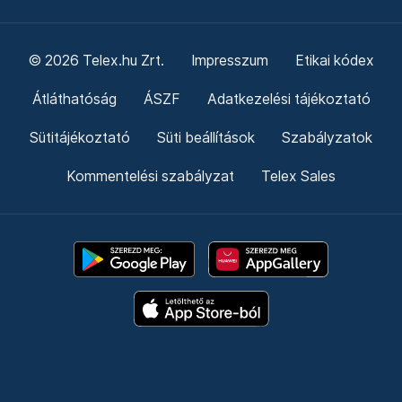
© 2026 Telex.hu Zrt.
Impresszum
Etikai kódex
Átláthatóság
ÁSZF
Adatkezelési tájékoztató
Sütitájékoztató
Süti beállítások
Szabályzatok
Kommentelési szabályzat
Telex Sales