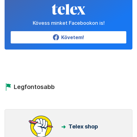
Kövess minket Facebookon is!
Követem!
Legfontosabb
Telex shop