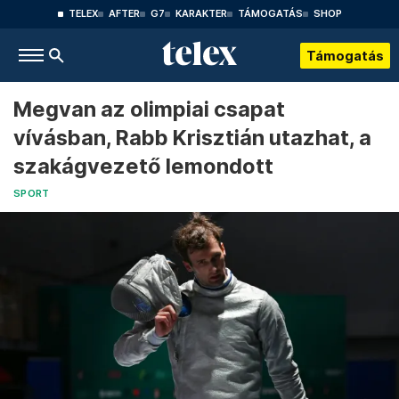
TELEX
AFTER
G7
KARAKTER
TÁMOGATÁS
SHOP
Támogatás
Megvan az olimpiai csapat
vívásban, Rabb Krisztián utazhat, a
szakágvezető lemondott
SPORT