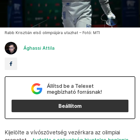
Rabb Krisztián első olimpiájára utazhat – Fotó: MTI
Ághassi Attila
Állítsd be a Telexet
megbízható forrásnak!
Beállítom
Kijelölte a vívószövetség vezérkara az olimpiai