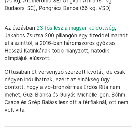
(70 kg, Atomerőmű SE) Ungvári Attila (81 kg,
Budaörsi SC), Pongrácz Bence (66 kg, VSD)
Az úszásban
23 fős lesz a magyar küldöttség
,
Jakabos Zsuzsa 200 pillangón egy tizeddel maradt
el a szinttől, a 2016-ban háromszoros győztes
Hosszú Katinkának több hiányzott, hatodik
olimpiájuk elúszott.
Öttusában öt versenyző szerzett kvótát, de csak
négyen indulhatnak, ezért az elnökség úgy
döntött, hogy a vb-bronzérmes Erdős Rita nem
mehet, Guzi Blanka és Gulyás Michelle igen. Bőhm
Csaba és Szép Balázs lesz ott a férfiaknál, ott nem
volt vita.