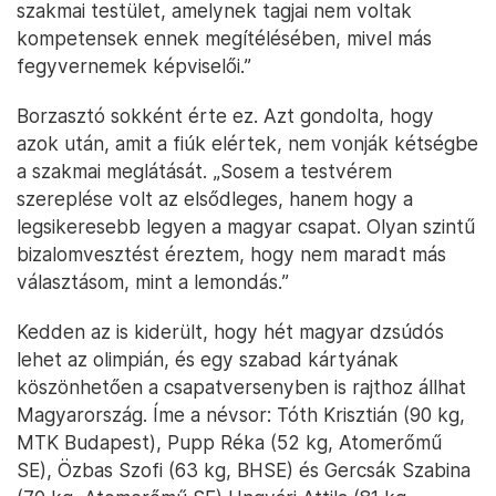
szakmai testület, amelynek tagjai nem voltak
kompetensek ennek megítélésében, mivel más
fegyvernemek képviselői.”
Borzasztó sokként érte ez. Azt gondolta, hogy
azok után, amit a fiúk elértek, nem vonják kétségbe
a szakmai meglátását. „Sosem a testvérem
szereplése volt az elsődleges, hanem hogy a
legsikeresebb legyen a magyar csapat. Olyan szintű
bizalomvesztést éreztem, hogy nem maradt más
választásom, mint a lemondás.”
Kedden az is kiderült, hogy hét magyar dzsúdós
lehet az olimpián, és egy szabad kártyának
köszönhetően a csapatversenyben is rajthoz állhat
Magyarország. Íme a névsor: Tóth Krisztián (90 kg,
MTK Budapest), Pupp Réka (52 kg, Atomerőmű
SE), Özbas Szofi (63 kg, BHSE) és Gercsák Szabina