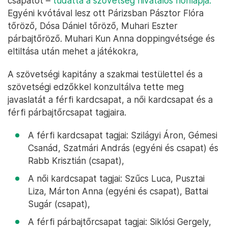
csapatot –
tudatta a szövetség hivatalos honlapja.
Egyéni kvótával lesz ott Párizsban Pásztor Flóra
tőröző, Dósa Dániel tőröző, Muhari Eszter
párbajtőröző. Muhari Kun Anna doppingvétsége és
eltiltása után mehet a játékokra,
A szövetségi kapitány a szakmai testülettel és a
szövetségi edzőkkel konzultálva tette meg
javaslatát a férfi kardcsapat, a női kardcsapat és a
férfi párbajtőrcsapat tagjaira.
A férfi kardcsapat tagjai: Szilágyi Áron, Gémesi
Csanád, Szatmári András (egyéni és csapat) és
Rabb Krisztián (csapat),
A női kardcsapat tagjai: Szűcs Luca, Pusztai
Liza, Márton Anna (egyéni és csapat), Battai
Sugár (csapat),
A férfi párbajtőrcsapat tagjai: Siklósi Gergely,