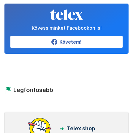
Kövess minket Facebookon is!
Követem!
Legfontosabb
Telex shop