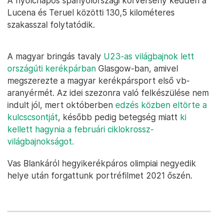
A nyolcnapos spanyolországi körverseny kedden a
Lucena és Teruel közötti 130,5 kilométeres
szakasszal folytatódik.
A magyar bringás tavaly
U23-as világbajnok lett
országúti kerékpárban
Glasgow-ban, amivel
megszerezte a magyar kerékpársport első vb-
aranyérmét. Az idei szezonra való felkészülése nem
indult jól, mert októberben
edzés közben eltörte a
kulcscsontját
, később pedig betegség miatt
ki
kellett hagynia a februári ciklokrossz-
világbajnokságot.
Vas Blankáról hegyikerékpáros olimpiai negyedik
helye után forgattunk portréfilmet 2021 őszén.