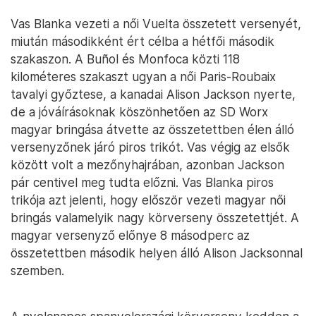
Vas Blanka vezeti a női Vuelta összetett versenyét,
miután másodikként ért célba a hétfői második
szakaszon. A Buñol és Monfoca közti 118
kilométeres szakaszt ugyan a női Paris-Roubaix
tavalyi győztese, a kanadai Alison Jackson nyerte,
de a jóváírásoknak köszönhetően az SD Worx
magyar bringása átvette az összetettben élen álló
versenyzőnek járó piros trikót. Vas végig az elsők
között volt a mezőnyhajrában, azonban Jackson
pár centivel meg tudta előzni. Vas Blanka piros
trikója azt jelenti, hogy először vezeti magyar női
bringás valamelyik nagy körverseny összetettjét. A
magyar versenyző előnye 8 másodperc az
összetettben második helyen álló Alison Jacksonnal
szemben.