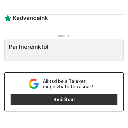
Kedvenceink
Partnereinktől
Állítsd be a Telexet
megbízható forrásnak!
Beállítom