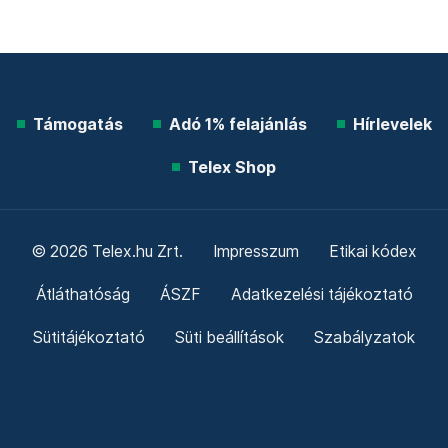
Támogatás
Adó 1% felajánlás
Hírlevelek
Telex Shop
© 2026 Telex.hu Zrt.
Impresszum
Etikai kódex
Átláthatóság
ÁSZF
Adatkezelési tájékoztató
Sütitájékoztató
Süti beállítások
Szabályzatok
Kommentelési szabályzat
Telex Sales