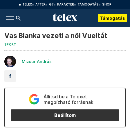
TELEX
AFTER
G7
KARAKTER
TÁMOGATÁS
SHOP
Támogatás
Vas Blanka vezeti a női Vueltát
SPORT
Mizsur András
Állítsd be a Telexet
megbízható forrásnak!
Beállítom