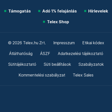
Támogatás
Adó 1% felajánlás
Hírlevelek
Telex Shop
© 2026 Telex.hu Zrt.
Impresszum
Etikai kódex
Átláthatóság
ÁSZF
Adatkezelési tájékoztató
Sütitájékoztató
Süti beállítások
Szabályzatok
Kommentelési szabályzat
Telex Sales