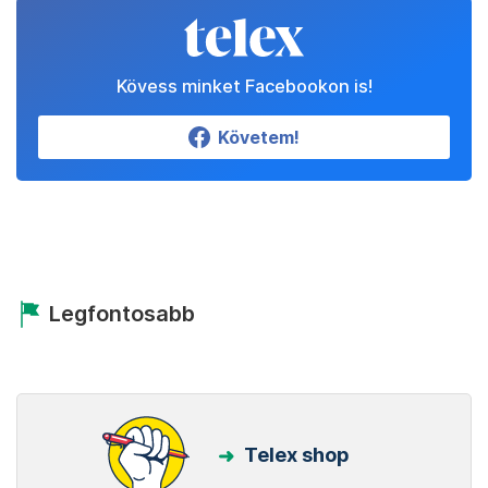
Kövess minket Facebookon is!
Követem!
Legfontosabb
Telex shop