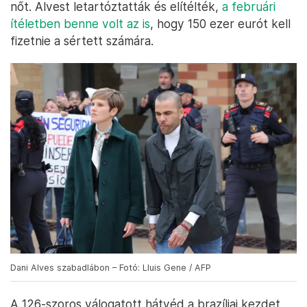
nőt. Alvest letartóztatták és elítélték,
a februári
ítéletben benne volt az is
, hogy 150 ezer eurót kell
fizetnie a sértett számára.
Dani Alves szabadlábon – Fotó: Lluis Gene / AFP
A 126-szoros válogatott hátvéd a brazíliai kezdet