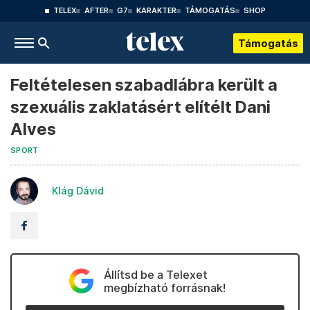
TELEX
AFTER
G7
KARAKTER
TÁMOGATÁS
SHOP
Támogatás
Feltételesen szabadlábra került a
szexuális zaklatásért elítélt Dani
Alves
SPORT
Klág Dávid
Állítsd be a Telexet
megbízható forrásnak!