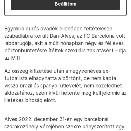
Beállítom
Egymillió eurós óvadék ellenében feltételesen
szabadlábra került Dani Alves, az FC Barcelona volt
labdarúgója, akit a múlt hónapban négy és fél éves
börtönbüntetésre ítéltek szexuális zaklatásért – írja
az MTI.
Az összeg kifizetése után a negyvenéves ex-
futballista elhagyhatta a börtönt, de nem kapta
vissza brazil és spanyol útlevelét, nem közeledhet
áldozatához, ezen kívül hetente meg kell jelennie az
illetékes bíróság előtt.
Alves 2022. december 31-én egy barcelonai
szórakozóhely vécéjében szexre kényszerített egy