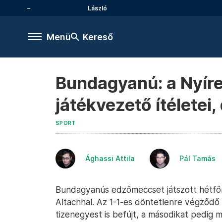
László
Menü
Kereső
Bundagyanú: a Nyíre
játékvezető ítéletei,
SPORT
Ághassi Attila
Pál Tamás
Bundagyanús edzőmeccset játszott hétfő
Altachhal. Az 1-1-es döntetlenre végződő
tizenegyest is befújt, a másodikat pedig m