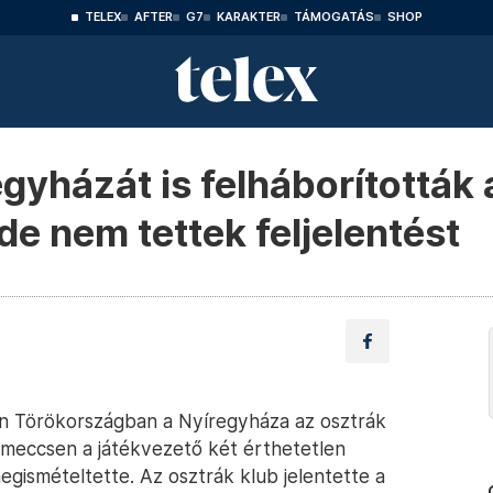
TELEX
AFTER
G7
KARAKTER
TÁMOGATÁS
SHOP
gyházát is felháborították 
 de nem tettek feljelentést
n Törökországban a Nyíregyháza az osztrák
 meccsen a játékvezető két érthetetlen
egismételtette. Az osztrák klub jelentette a