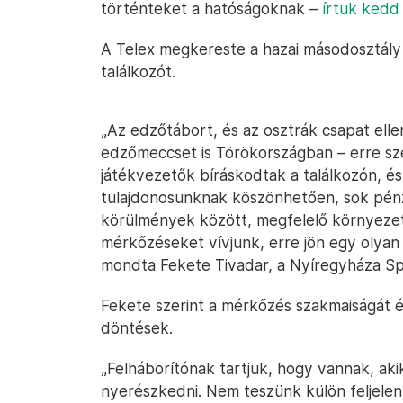
történteket a hatóságoknak –
írtuk kedd 
A Telex megkereste a hazai másodosztály é
találkozót.
„Az edzőtábort, és az osztrák csapat ell
edzőmeccset is Törökországban – erre sz
játékvezetők bíráskodtak a találkozón, és
tulajdonosunknak köszönhetően, sok pénz
körülmények között, megfelelő környeze
mérkőzéseket vívjunk, erre jön egy olyan
mondta Fekete Tivadar, a Nyíregyháza Sp
Fekete szerint a mérkőzés szakmaiságát é
döntések.
„Felháborítónak tartjuk, hogy vannak, aki
nyerészkedni. Nem teszünk külön feljelent