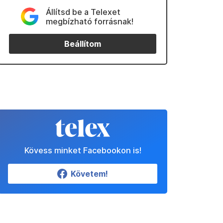
Állítsd be a Telexet
megbízható forrásnak!
Beállítom
Kövess minket Facebookon is!
Követem!