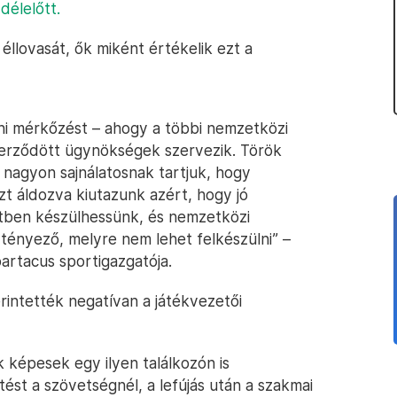
délelőtt.
llovasát, ők miként értékelik ezt a
eni mérkőzést – ahogy a többi nemzetközi
erződött ügynökségek szervezik. Török
 nagyon sajnálatosnak tartjuk, hogy
t áldozva kiutazunk azért, hogy jó
tben készülhessünk, és nemzetközi
 tényező, melyre nem lehet felkészülni” –
artacus sportigazgatója.
rintették negatívan a játékvezetői
k képesek egy ilyen találkozón is
ést a szövetségnél, a lefújás után a szakmai