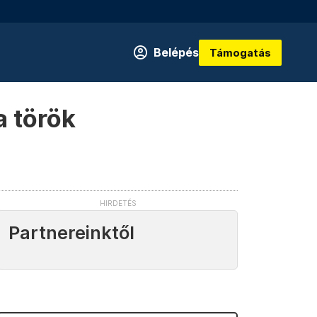
Belépés
Támogatás
a török
Partnereinktől