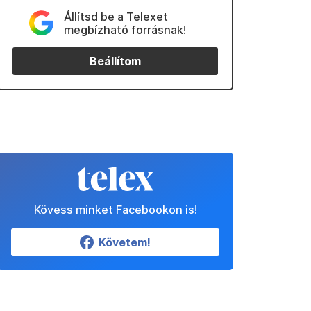
Állítsd be a Telexet
megbízható forrásnak!
Beállítom
Kövess minket Facebookon is!
Követem!