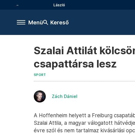
László
Menü
Kereső
Szalai Attilát kölcsö
csapattársa lesz
SPORT
Zách Dániel
A Hoffenheim helyett a Freiburg csapatáb
Szalai Attila, a magyar válogatott hátvédj
évre szól és nem tartalmaz kivásárlási opci