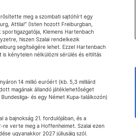
rősítette meg a szombati sajtóhírt egy
urg, Attila!” (Isten hozott Freiburgban,
nak sportigazgatója, Klemens Hartenbach
elyzetre, hiszen Szalai rendelkezik
reiburg segítségére lehet. Ezzel Hartenbach
 is kénytelen nélkülözni sérülés és eltiltás
nyáron 14 millió euróért (kb. 5,3 milliárd
udott magának állandó játéklehetőséget
y Bundesliga- és egy Német Kupa-találkozón)
 a bajnokság 21. fordulójában, és a
-2-re verte meg a Hoffenheimet. Szalai ezen
ése ugyanakkor 2027 júliusáig szól.