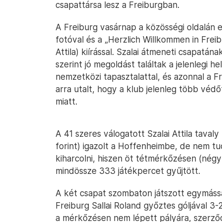
csapattársa lesz a Freiburgban.
A Freiburg vasárnap a közösségi oldalán e
fotóval és a „Herzlich Willkommen in Freib
Attila) kiírással. Szalai átmeneti csapatá
szerint jó megoldást találtak a jelenlegi h
nemzetközi tapasztalattal, és azonnal a F
arra utalt, hogy a klub jelenleg több védőt
miatt.
A 41 szeres válogatott Szalai Attila tavaly 
forint) igazolt a Hoffenheimbe, de nem t
kiharcolni, hiszen öt tétmérkőzésen (nég
mindössze 333 játékpercet gyűjtött.
A két csapat szombaton játszott egymással
Freiburg Sallai Roland győztes góljával 3
a mérkőzésen nem lépett pályára, szerződ