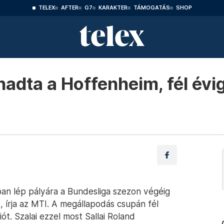
TELEX
AFTER
G7
KARAKTER
TÁMOGATÁS
SHOP
nadta a Hoffenheim, fél évig
an lép pályára a Bundesliga szezon végéig
e, írja az MTI. A megállapodás csupán fél
ót. Szalai ezzel most Sallai Roland