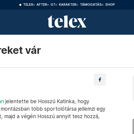
TELEX
AFTER
G7
KARAKTER
TÁMOGATÁS
SHOP
eket vár
an
jelentette be Hosszú Katinka, hogy
 montázsban több sportolótársa jellemzi egy
t, majd a végén Hosszú annyit tesz hozzá,