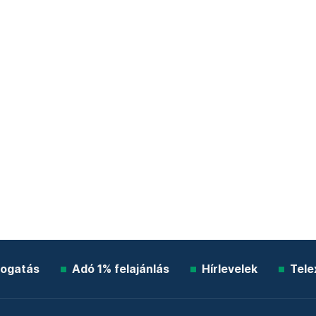
ogatás
Adó 1% felajánlás
Hírlevelek
Tele