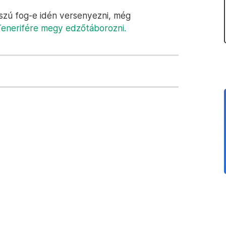
sszú fog-e idén versenyezni, még
Tenerifére megy edzőtáborozni.