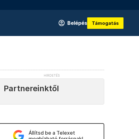
Belépés
Támogatás
Partnereinktől
Állítsd be a Telexet
megbízható forrásnak!