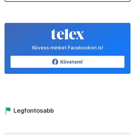
Kövess minket Facebookon is!
Követem!
Legfontosabb