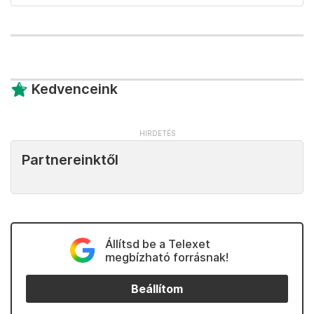
Kedvenceink
Partnereinktől
Állítsd be a Telexet
megbízható forrásnak!
Beállítom