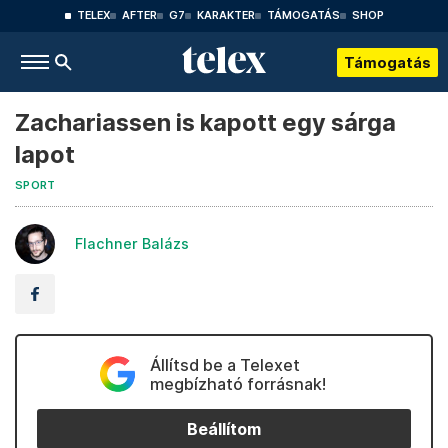
TELEX
AFTER
G7
KARAKTER
TÁMOGATÁS
SHOP
Támogatás
Zachariassen is kapott egy sárga
lapot
SPORT
Flachner Balázs
Állítsd be a Telexet
megbízható forrásnak!
Beállítom