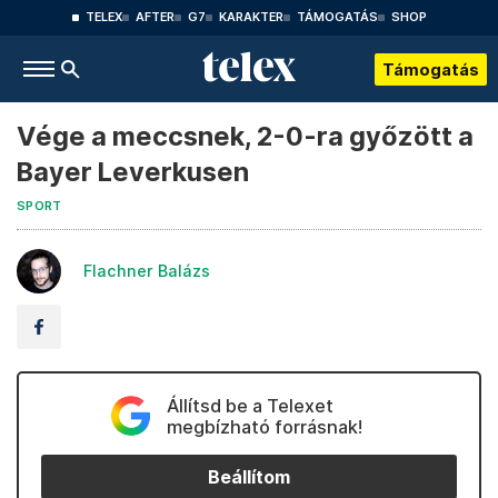
TELEX
AFTER
G7
KARAKTER
TÁMOGATÁS
SHOP
Támogatás
Vége a meccsnek, 2-0-ra győzött a
Bayer Leverkusen
SPORT
Flachner Balázs
Állítsd be a Telexet
megbízható forrásnak!
Beállítom