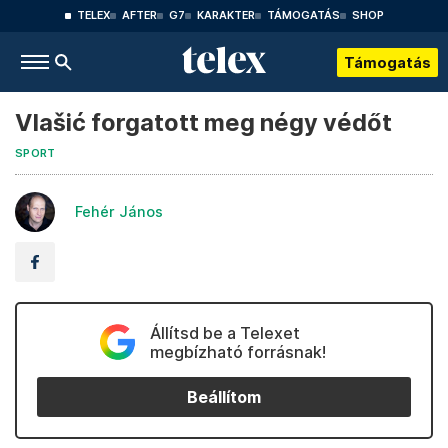
TELEX
AFTER
G7
KARAKTER
TÁMOGATÁS
SHOP
Támogatás
Vlašić forgatott meg négy védőt
SPORT
Fehér János
Állítsd be a Telexet
megbízható forrásnak!
Beállítom