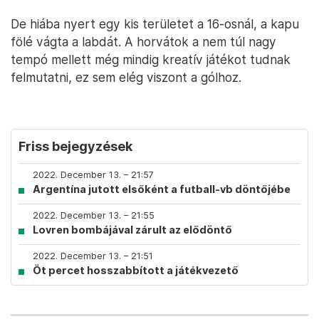
De hiába nyert egy kis területet a 16-osnál, a kapu
fölé vágta a labdát. A horvátok a nem túl nagy
tempó mellett még mindig kreatív játékot tudnak
felmutatni, ez sem elég viszont a gólhoz.
Friss bejegyzések
2022. December 13. – 21:57
Argentína jutott elsőként a futball-vb döntőjébe
2022. December 13. – 21:55
Lovren bombájával zárult az elődöntő
2022. December 13. – 21:51
Öt percet hosszabbított a játékvezető