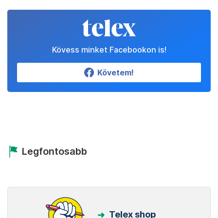
Kövess minket Facebookon is!
Követem!
Legfontosabb
Telex shop