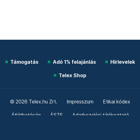
Támogatás
Adó 1% felajánlás
Hírlevelek
Telex Shop
© 2026 Telex.hu Zrt.
Impresszum
Etikai kódex
Átláthatóság
ÁSZF
Adatkezelési tájékoztató
Sütitájékoztató
Süti beállítások
Szabályzatok