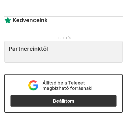
Kedvenceink
Partnereinktől
Állítsd be a Telexet
megbízható forrásnak!
Beállítom