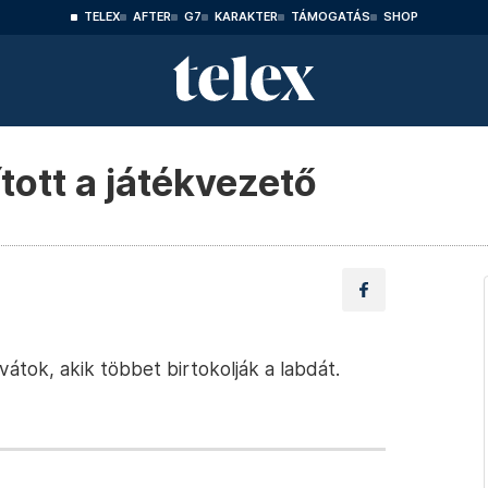
TELEX
AFTER
G7
KARAKTER
TÁMOGATÁS
SHOP
tott a játékvezető
átok, akik többet birtokolják a labdát.