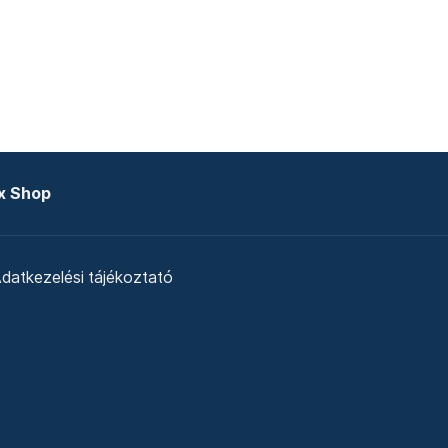
x Shop
datkezelési tájékoztató
zat
Telex Sales