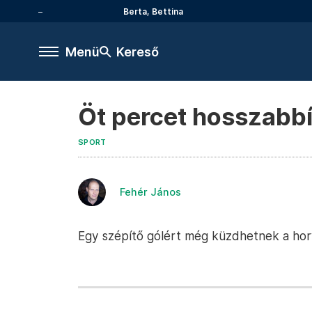
Berta, Bettina
Menü
Kereső
Öt percet hosszabbí
SPORT
Fehér János
Egy szépítő gólért még küzdhetnek a horv