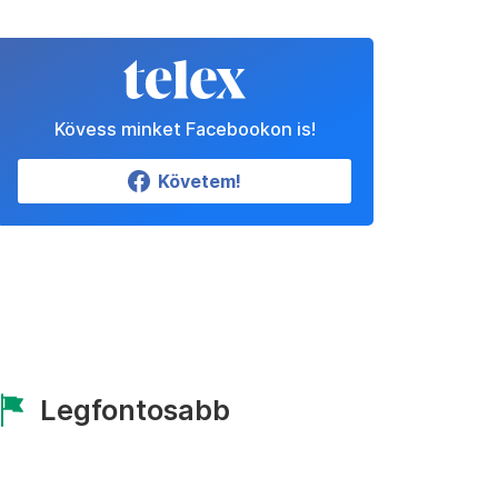
Kövess minket Facebookon is!
Követem!
Legfontosabb