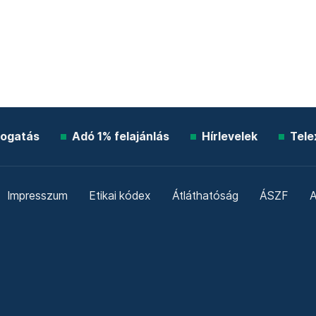
ogatás
Adó 1% felajánlás
Hírlevelek
Tele
Impresszum
Etikai kódex
Átláthatóság
ÁSZF
A
Süti beállítások
Szabályzatok
Kommentelési szabály