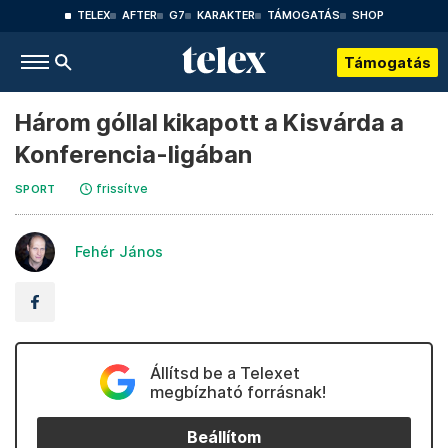
TELEX
AFTER
G7
KARAKTER
TÁMOGATÁS
SHOP
Támogatás
Három góllal kikapott a Kisvárda a
Konferencia-ligában
frissítve
SPORT
Fehér János
Állítsd be a Telexet
megbízható forrásnak!
Beállítom