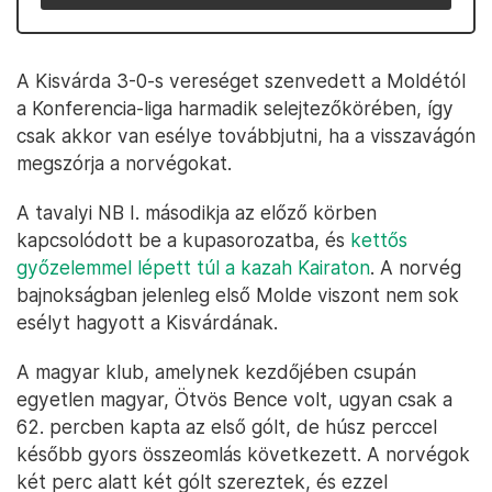
A Kisvárda 3-0-s vereséget szenvedett a Moldétól
a Konferencia-liga harmadik selejtezőkörében, így
csak akkor van esélye továbbjutni, ha a visszavágón
megszórja a norvégokat.
A tavalyi NB I. másodikja az előző körben
kapcsolódott be a kupasorozatba, és
kettős
győzelemmel lépett túl a kazah Kairaton
. A norvég
bajnokságban jelenleg első Molde viszont nem sok
esélyt hagyott a Kisvárdának.
A magyar klub, amelynek kezdőjében csupán
egyetlen magyar, Ötvös Bence volt, ugyan csak a
62. percben kapta az első gólt, de húsz perccel
később gyors összeomlás következett. A norvégok
két perc alatt két gólt szereztek, és ezzel