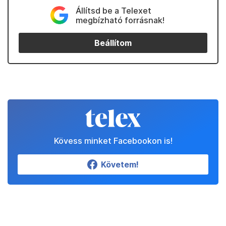
Állítsd be a Telexet
megbízható forrásnak!
Beállítom
Kövess minket Facebookon is!
Követem!