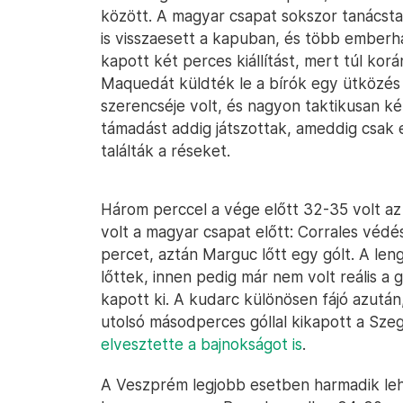
között. A magyar csapat sokszor tanácsta
is visszaesett a kapuban, és több emberhá
kapott két perces kiállítást, mert túl kor
Maquedát küldték le a bírók egy ütközés u
szerencséje volt, és nagyon taktikusan k
támadást addig játszottak, ameddig csak e
találták a réseket.
Három perccel a vége előtt 32-35 volt az á
volt a magyar csapat előtt: Corrales védé
percet, aztán Marguc lőtt egy gólt. A len
lőttek, innen pedig már nem volt reális a
kapott ki. A kudarc különösen fájó azut
utolsó másodperces góllal kikapott a Szeg
elvesztette a bajnokságot is
.
A Veszprém legjobb esetben harmadik lehe