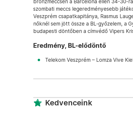
bronzmeccsen a Barcelona ellen 34-30-ra k
szombati meccs legeredményesebb játékos
Veszprém csapatkapitánya, Rasmus Lauge S
nőknél sem jött össze a BL-győzelem, a 
budapesti döntőben a címvédő Vipers Kris
Eredmény, BL-elődöntő
Telekom Veszprém – Lomza Vive Kielc
Kedvenceink