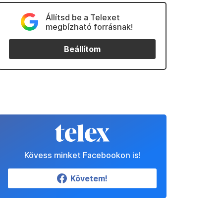
Állítsd be a Telexet
megbízható forrásnak!
Beállítom
Kövess minket Facebookon is!
Követem!