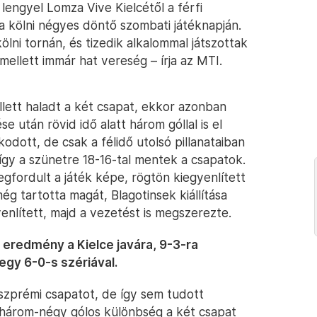
engyel Lomza Vive Kielcétől a férfi
a kölni négyes döntő szombati játéknapján.
ni tornán, és tizedik alkalommal játszottak
ellett immár hat vereség – írja az MTI.
llett haladt a két csapat, ekkor azonban
e után rövid idő alatt három góllal is el
odott, de csak a félidő utolsó pillanataiban
, így a szünetre 18-16-tal mentek a csapatok.
egfordult a játék képe, rögtön kiegyenlített
ég tartotta magát, Blagotinsek kiállítása
nlített, majd a vezetést is megszerezte.
 eredmény a Kielce javára, 9-3-ra
egy 6-0-s szériával.
veszprémi csapatot, de így sem tudott
 három-négy gólos különbség a két csapat