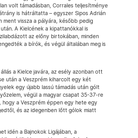
lan volt támadásban, Corrales teljesítménye
trány is hátráltatta – egyszer Sipos Adrián
án ment vissza a pályára, később pedig
tán. A Kielcének a kipattanókkal is
ézilabdázott az előny birtokában, minden
ngedték a bírók, és végül általában meg is
llás a Kielce javára, az esély azonban ott
se után a Veszprém kiharcolt egy két
gyelek egy újabb lassú támadás után gólt
 győzelem, végül a magyar csapat 35-37-re
án, hogy a Veszprém éppen egy hete egy
edtől, és az idegenben lőtt gólok miatt
t idén a Bajnokok Ligájában, a