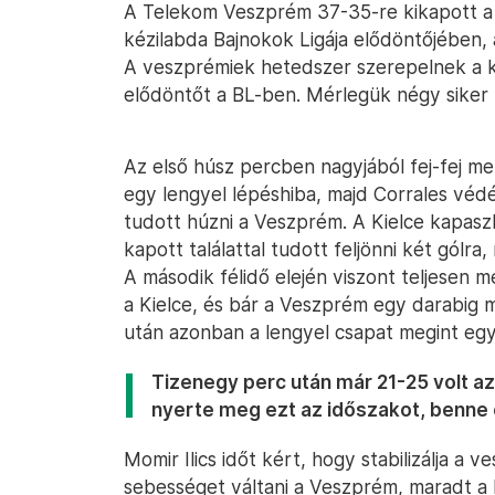
A Telekom Veszprém 37-35-re kikapott a l
kézilabda Bajnokok Ligája elődöntőjében, 
A veszprémiek hetedszer szerepelnek a köl
elődöntőt a BL-ben. Mérlegük négy siker m
Az első húsz percben nagyjából fej-fej me
egy lengyel lépéshiba, majd Corrales védés
tudott húzni a Veszprém. A Kielce kapaszk
kapott találattal tudott feljönni két gólra
A második félidő elején viszont teljesen m
a Kielce, és bár a Veszprém egy darabig m
után azonban a lengyel csapat megint egye
Tizenegy perc után már 21-25 volt az
nyerte meg ezt az időszakot, benne 
Momir Ilics időt kért, hogy stabilizálja a 
sebességet váltani a Veszprém, maradt a