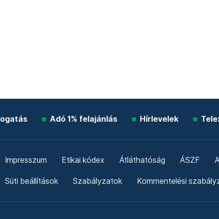
ogatás
Adó 1% felajánlás
Hírlevelek
Tele
Impresszum
Etikai kódex
Átláthatóság
ÁSZF
A
Süti beállítások
Szabályzatok
Kommentelési szabály