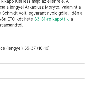
ikapó Kiel lesz majd az ellenfele. A
a a lengyel Arkadiusz Moryto, valamint a
chmidt volt, egyaránt nyolc góllal. Idén a
Győri ETO két hete
33-31-re kapott ki
a
tiansandtól.
e (lengyel) 35-37 (18-16)