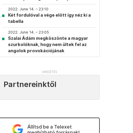
2022. June 14. – 23:10
Két fordulóval a vége előtt így néz ki a
tabella
2022. June 14. – 23:05
Szalai Ádám megköszönte a magyar
szurkolóknak, hogy nem ültek fel az
angolok provokációjának
Partnereinktől
Állítsd be a Telexet
megbízható forrásnak!