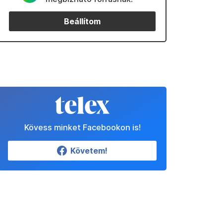
Beállítom
Kövess minket Facebookon is!
Követem!