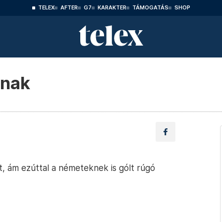
TELEX
AFTER
G7
KARAKTER
TÁMOGATÁS
SHOP
knak
t, ám ezúttal a németeknek is gólt rúgó