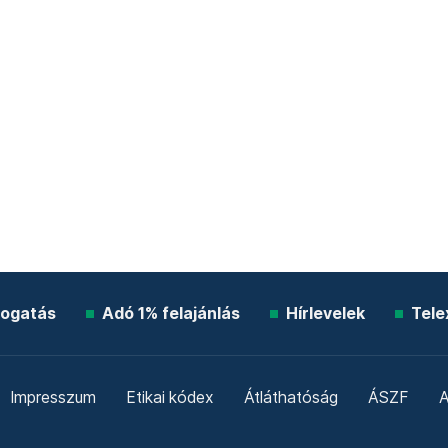
ogatás
Adó 1% felajánlás
Hírlevelek
Tele
Impresszum
Etikai kódex
Átláthatóság
ÁSZF
A
Süti beállítások
Szabályzatok
Kommentelési szabály