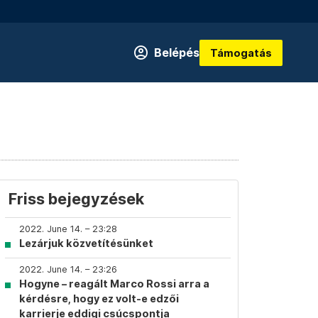
Belépés
Támogatás
Friss bejegyzések
2022. June 14. – 23:28
Lezárjuk közvetítésünket
2022. June 14. – 23:26
Hogyne – reagált Marco Rossi arra a
kérdésre, hogy ez volt-e edzői
karrierje eddigi csúcspontja