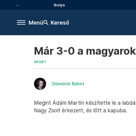
Ibolya
Menü
Kereső
Már 3-0 a magyaro
SPORT
Dömötör Bálint
Megint Ádám Martin készítette le a labdá
Nagy Zsolt érkezett, és lőtt a kapuba.