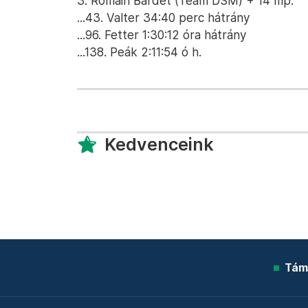
3. Romain Bardet (Team DSM) + 14 mp.
...43. Valter 34:40 perc hátrány
...96. Fetter 1:30:12 óra hátrány
...138. Peák 2:11:54 ó h.
Kedvenceink
Tám