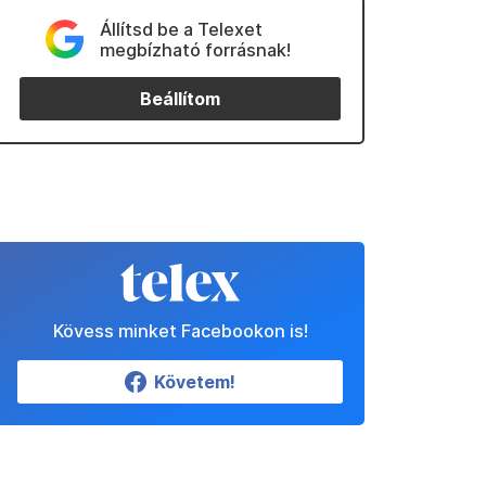
Állítsd be a Telexet
megbízható forrásnak!
Beállítom
Kövess minket Facebookon is!
Követem!