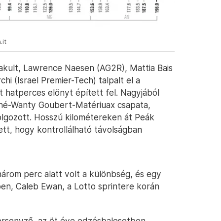
.it
akult, Lawrence Naesen (AG2R), Mattia Bais
hi (Israel Premier-Tech) talpalt el a
t hatperces előnyt épített fel. Nagyjából
rché-Wanty Goubert-Matériuax csapata,
olgozott. Hosszú kilométereken át Peák
tt, hogy kontrollálható távolságban
om perc alatt volt a különbség, és egy
en, Caleb Ewan, a Lotto sprintere korán
ersenyző, az öt éve edzésbalesetben