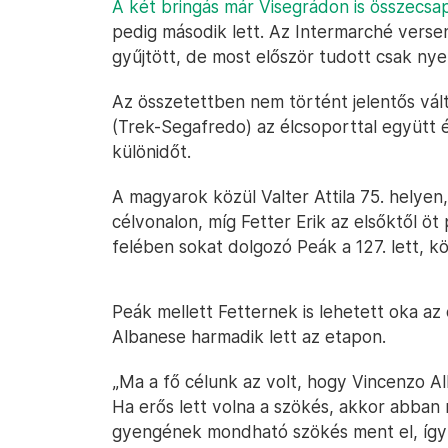
A két bringás már Visegrádon is összecsa
pedig második lett. Az Intermarché verse
gyűjtött, de most először tudott csak nyer
Az összetettben nem történt jelentős vál
(Trek-Segafredo) az élcsoporttal együtt é
különidőt.
A magyarok közül Valter Attila 75. helyen
célvonalon, míg Fetter Erik az elsőktől öt 
felében sokat dolgozó Peák a 127. lett, kö
Peák mellett Fetternek is lehetett oka az
Albanese harmadik lett az etapon.
„Ma a fő célunk az volt, hogy Vincenzo Al
Ha erős lett volna a szökés, akkor abban n
gyengének mondható szökés ment el, így