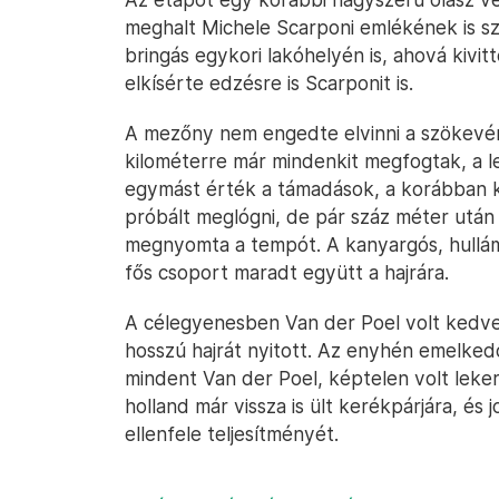
meghalt Michele Scarponi emlékének is sz
bringás egykori lakóhelyén is, ahová kivit
elkísérte edzésre is Scarponit is.
A mezőny nem engedte elvinni a szökevén
kilométerre már mindenkit megfogtak, a le
egymást érték a támadások, a korábban k
próbált meglógni, de pár száz méter után 
megnyomta a tempót. A kanyargós, hullám
fős csoport maradt együtt a hajrára.
A célegyenesben Van der Poel volt kedve
hosszú hajrát nyitott. Az enyhén emelked
mindent Van der Poel, képtelen volt lekerü
holland már vissza is ült kerékpárjára, és
ellenfele teljesítményét.