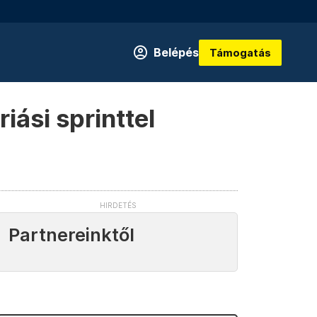
Belépés
Támogatás
iási sprinttel
Partnereinktől