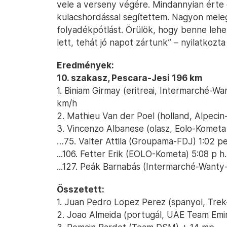
vele a verseny végére. Mindannyian érte 
kulacshordással segítettem. Nagyon meleg v
folyadékpótlást. Örülök, hogy benne lehe
lett, tehát jó napot zártunk” – nyilatkozta
Eredmények:
10. szakasz, Pescara-Jesi 196 km
1. Biniam Girmay (eritreai, Intermarché-W
km/h
2. Mathieu Van der Poel (holland, Alpecin
3. Vincenzo Albanese (olasz, Eolo-Kometa 
…75. Valter Attila (Groupama-FDJ) 1:02 p
...106. Fetter Erik (EOLO-Kometa) 5:08 p h.
...127. Peák Barnabás (Intermarché-Wanty
Összetett:
1. Juan Pedro Lopez Perez (spanyol, Tre
2. Joao Almeida (portugál, UAE Team Emir