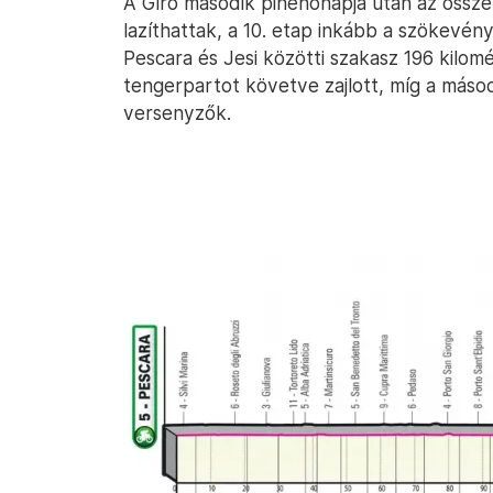
A Giro második pihenőnapja után az össze
lazíthattak, a 10. etap inkább a szökevé
Pescara és Jesi közötti szakasz 196 kilomé
tengerpartot követve zajlott, míg a más
versenyzők.