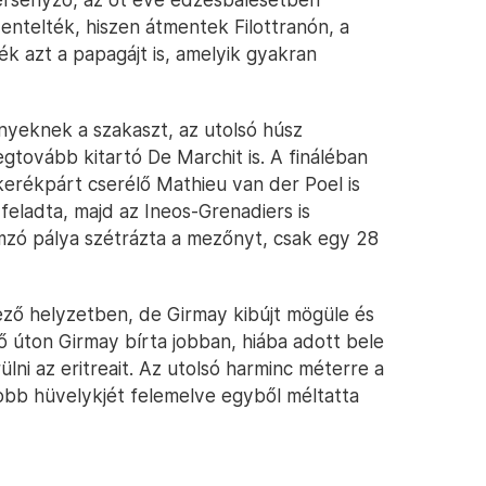
entelték, hiszen átmentek Filottranón, a
ték azt a papagájt is, amelyik gyakran
yeknek a szakaszt, az utolsó húsz
gtovább kitartó De Marchit is. A fináléban
erékpárt cserélő Mathieu van der Poel is
feladta, majd az Ineos-Grenadiers is
zó pálya szétrázta a mezőnyt, csak egy 28
ző helyzetben, de Girmay kibújt mögüle és
ő úton Girmay bírta jobban, hiába adott bele
lni az eritreait. Az utolsó harminc méterre a
 jobb hüvelykjét felemelve egyből méltatta