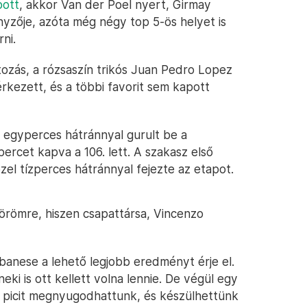
pott
, akkor Van der Poel nyert, Girmay
nyzője, azóta még négy top 5-ös helyet is
ni.
tozás, a rózsaszín trikós Juan Pedro Lopez
rkezett, és a többi favorit sem kapott
, egyperces hátránnyal gurult be a
percet kapva a 106. lett. A szakasz első
zel tízperces hátránnyal fejezte az etapot.
 örömre, hiszen csapattársa, Vincenzo
banese a lehető legjobb eredményt érje el.
eki is ott kellett volna lennie. De végül egy
 picit megnyugodhattunk, és készülhettünk