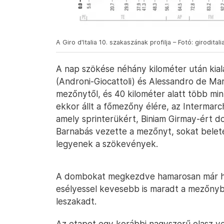
A Giro d'Italia 10. szakaszának profilja – Fotó: giroditalia
A nap szökése néhány kilométer után kial
(Androni-Giocattoli) és Alessandro de Marc
mezőnytől, és 40 kilométer alatt több min
ekkor állt a főmezőny élére, az Interma
amely sprinterükért, Biniam Girmay-ért d
Barnabás vezette a mezőnyt, sokat belete
legyenek a szökevények.
A dombokat megkezdve hamarosan már hár
esélyessel kevesebb is maradt a mezőnyb
leszakadt.
Az etapot egy korábbi nagyszerű olasz v