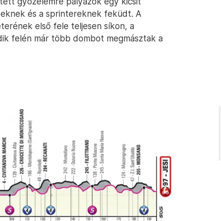
tett győzelemre pályázók egy kicsit
nyeknek és a sprintereknek feküdt. A
terének első fele teljesen síkon, a
odik felén már több dombot megmásztak a