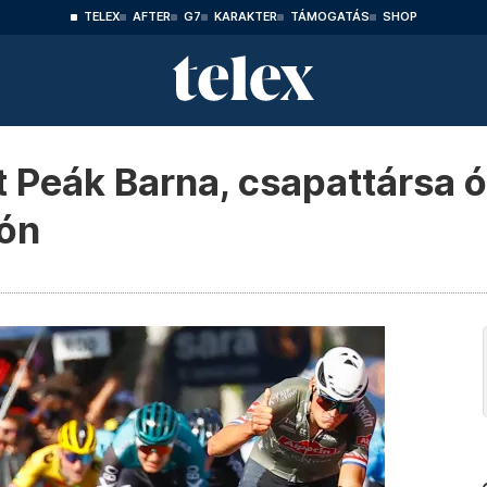
TELEX
AFTER
G7
KARAKTER
TÁMOGATÁS
SHOP
Peák Barna, csapattársa ór
rón