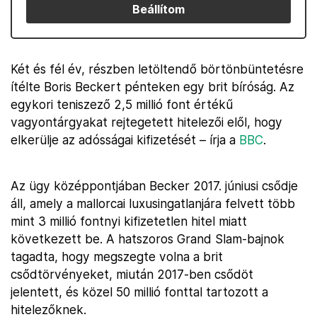
Beállítom
Két és fél év, részben letöltendő börtönbüntetésre
ítélte Boris Beckert pénteken egy brit bíróság. Az
egykori teniszező 2,5 millió font értékű
vagyontárgyakat rejtegetett hitelezői elől, hogy
elkerülje az adósságai kifizetését – írja a
BBC
.
Az ügy középpontjában Becker 2017. júniusi csődje
áll, amely a mallorcai luxusingatlanjára felvett több
mint 3 millió fontnyi kifizetetlen hitel miatt
következett be. A hatszoros Grand Slam-bajnok
tagadta, hogy megszegte volna a brit
csődtörvényeket, miután 2017-ben csődöt
jelentett, és közel 50 millió fonttal tartozott a
hitelezőknek.