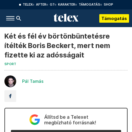
TELEX
AFTER
G7
KARAKTER
TÁMOGATÁS
SHOP
Támogatás
Két és fél év börtönbüntetésre
ítélték Boris Beckert, mert nem
fizette ki az adósságait
SPORT
Pál Tamás
Állítsd be a Telexet
megbízható forrásnak!