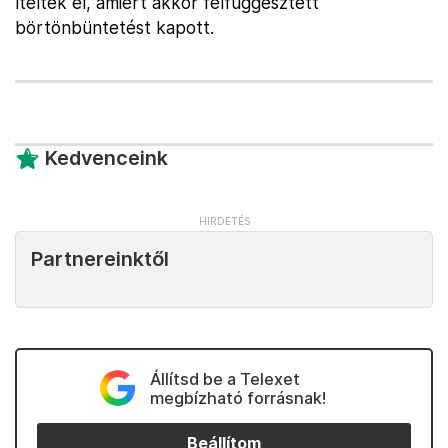
ítélték el, amiért akkor felfüggesztett
börtönbüntetést kapott.
Kedvenceink
Partnereinktől
Állítsd be a Telexet
megbízható forrásnak!
Beállítom