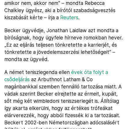
amikor nem, akkor nem” – mondta Rebecca
Chalkley ügyész, aki a bírótól szabadságvesztés
kiszabását kérte – írja a
Reuters
.
Becker ügyvédje, Jonathan Laidlaw azt mondta a
bíróságnak, hogy ügyfele hírneve romokban hever.
„Ez az eljárás teljesen tönkretette a karrierjét, és
tönkretette a jövedelemszerzési lehetőségeit” –
mondta az ügyvéd.
A német teniszlegenda ellen
évek óta folyt a
csődeljárás
az Arbuthnot Latham & Co
magánbankkal szemben fennálló tartozása miatt. A
vádak szerint Becker elrejtette az érmeit, kupáit,
sőt még két wimbledoni teniszserlegét is. Állítólag
így akarta elkerülni, hogy az értékes trófeákat
elárverezzék, hogy abból fizessék ki a tartozásait.
Beckert 2002-ben Németországban adócsalásért