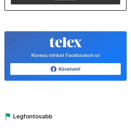
Kövess minket Facebookon is!
Követem!
Legfontosabb