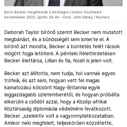
Boris Becker megérkezik a bíróságra London Southwark
kerületében 2022. április 29-én – Fotó: John Sibley / Reuters
Deborah Taylor bírónő szerint Becker nem mutatott
megbánást, és a bűnösségét sem ismerte el. A
bírónő azt mondta, Becker a büntetés felét rácsok
mögött fogja letölteni. A pénteki ítélethirdetésen
Becker élettársa, Lillian és fia, Noah is jelen volt.
Becker azt állította, nem tudja, hol vannak egyes
trófeái, és azt sem, hogyan vett fel magas
kamatozású kölcsönt Nagy-Britannia egyik
leggazdagabb üzletemberétől, és hogyan próbálta
elkerülni a csődöt azzal, hogy a Közép-afrikai
Köztársaság diplomáciai védelmére hivatkozott.
Becker „szelektív volt a vagyonnyilatkozataiban.
Amikor neki megfelelt, teljeskörűen közzétette,