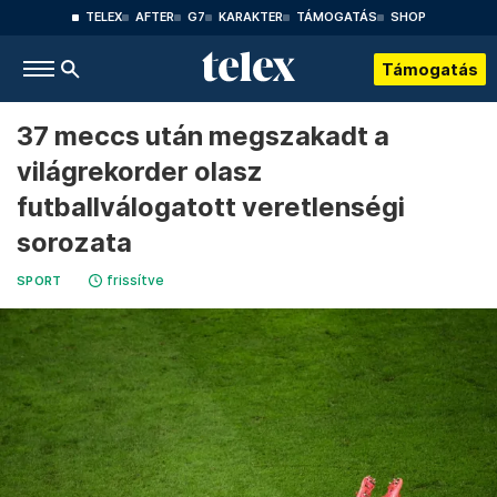
TELEX
AFTER
G7
KARAKTER
TÁMOGATÁS
SHOP
Támogatás
37 meccs után megszakadt a
világrekorder olasz
futballválogatott veretlenségi
sorozata
frissítve
SPORT