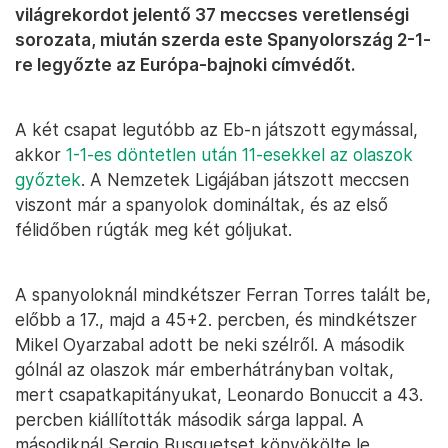
világrekordot jelentő 37 meccses veretlenségi
sorozata, miután szerda este Spanyolország 2-1-
re legyőzte az Európa-bajnoki címvédőt.
A két csapat legutóbb az Eb-n játszott egymással,
akkor
1-1-es döntetlen után 11-esekkel az olaszok
győztek
. A Nemzetek Ligájában játszott meccsen
viszont már a spanyolok domináltak, és az első
félidőben rúgták meg két góljukat.
A spanyoloknál mindkétszer Ferran Torres talált be,
előbb a 17., majd a 45+2. percben, és mindkétszer
Mikel Oyarzabal adott be neki szélről. A második
gólnál az olaszok már emberhátrányban voltak,
mert csapatkapitányukat, Leonardo Bonuccit a 43.
percben kiállították második sárga lappal. A
másodiknál Sergio Busquetset könyökölte le.