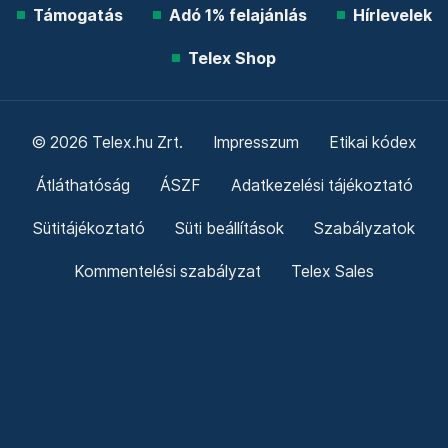
Támogatás
Adó 1% felajánlás
Hírlevelek
Telex Shop
© 2026 Telex.hu Zrt.
Impresszum
Etikai kódex
Átláthatóság
ÁSZF
Adatkezelési tájékoztató
Sütitájékoztató
Süti beállítások
Szabályzatok
Kommentelési szabályzat
Telex Sales