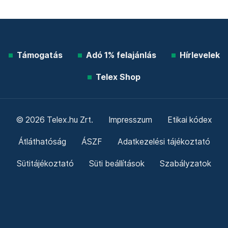
Támogatás
Adó 1% felajánlás
Hírlevelek
Telex Shop
© 2026 Telex.hu Zrt.
Impresszum
Etikai kódex
Átláthatóság
ÁSZF
Adatkezelési tájékoztató
Sütitájékoztató
Süti beállítások
Szabályzatok
Kommentelési szabályzat
Telex Sales