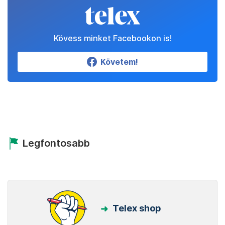
Kövess minket Facebookon is!
Követem!
Legfontosabb
Telex shop