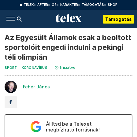
TELEX
AFTER
G7
KARAKTER
TÁMOGATÁS
SHOP
Támogatás
Az Egyesült Államok csak a beoltott
sportolóit engedi indulni a pekingi
téli olimpián
frissítve
SPORT
KORONAVÍRUS
Fehér János
Állítsd be a Telexet
megbízható forrásnak!