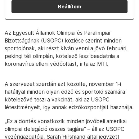
Beállítom
Az Egyesült Államok Olimpiai és Paralimpiai
Bizottságának (USOPC) közlése szerint minden
sportolónak, aki részt kíván venni a jövő februári,
pekingi téli olimpián, kötelező lesz beadatnia a
koronavírus elleni védőoltást, írta az MTI.
A szervezet szerdán azt közölte, november 1-i
hatállyal minden olyan edző és sportoló számára
kötelezővé teszi a vakcinát, aki az USOPC
létesítményeit, így annak edzőközpontjait használja.
„Ez a döntés vonatkozik minden jövőbeli amerikai
olimpiai delegáció összes tagjára” – áll az USOPC
vezérigazgatója, Sarah Hirshland által jegyzett