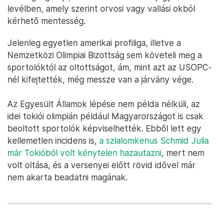
levélben, amely szerint orvosi vagy vallási okból
kérhető mentesség.
Jelenleg egyetlen amerikai profiliga, illetve a
Nemzetközi Olimpiai Bizottság sem követeli meg a
sportolóktól az oltottságot, ám, mint azt az USOPC-
nél kifejtették, még messze van a járvány vége.
Az Egyesült Államok lépése nem példa nélküli, az
idei tokiói olimpián például Magyarországot is csak
beoltott sportolók képviselhették. Ebből lett egy
kellemetlen incidens is,
a szlalomkenus Schmid Julia
már Tokióból volt kénytelen hazautazni
, mert nem
volt oltása, és a versenyei előtt rövid idővel már
nem akarta beadatni magának.