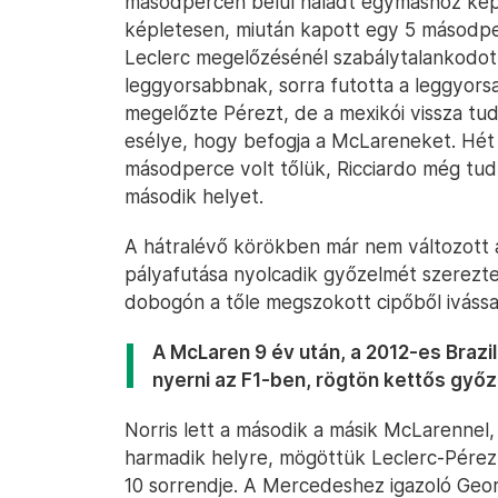
másodpercen belül haladt egymáshoz képes
képletesen, miután kapott egy 5 másodpe
Leclerc megelőzésénél szabálytalankodott
leggyorsabbnak, sorra futotta a leggyor
megelőzte Pérezt, de a mexikói vissza tud
esélye, hogy befogja a McLareneket. Hét
másodperce volt tőlük, Ricciardo még tudt
második helyet.
A hátralévő körökben már nem változott a
pályafutása nyolcadik győzelmét szerezt
dobogón a tőle megszokott cipőből ivással
A McLaren 9 év után, a 2012-es Brazil
nyerni az F1-ben, rögtön kettős győ
Norris lett a második a másik McLarennel,
harmadik helyre, mögöttük Leclerc-Pérez-
10 sorrendje. A Mercedeshez igazoló Geor