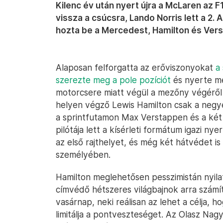
Kilenc év után nyert újra a McLaren az
vissza a csúcsra, Lando Norris lett a 2. A
hozta be a Mercedest, Hamilton és Ver
Alaposan felforgatta az erőviszonyokat
a
szerezte meg a pole pozíciót
és nyerte me
motorcsere miatt végül a mezőny végéről k
helyen végző Lewis Hamilton csak a negye
a sprintfutamon Max Verstappen és a két 
pilótája lett a kísérleti formátum igazi ny
az első rajthelyet, és még két hátvédet is
személyében.
Hamilton meglehetősen pesszimistán nyilat
címvédő hétszeres világbajnok arra számí
vasárnap, neki reálisan az lehet a célja,
limitálja a pontveszteséget. Az Olasz Nag