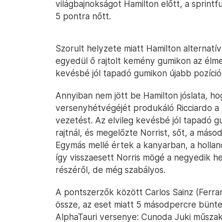
világbajnokságot Hamilton előtt, a sprint
5 pontra nőtt.
Szorult helyzete miatt Hamilton alternatí
egyedül ő rajtolt kemény gumikon az élme
kevésbé jól tapadó gumikon újabb pozíciók
Annyiban nem jött be Hamilton jóslata, ho
versenyhétvégéjét produkáló Ricciardo a 
vezetést. Az elvileg kevésbé jól tapadó gu
rajtnál, és megelőzte Norrist, sőt, a más
Egymás mellé értek a kanyarban, a holland
így visszaesett Norris mögé a negyedik 
részéről, de még szabályos.
A pontszerzők között Carlos Sainz (Ferrar
össze, az eset miatt 5 másodpercre büntet
AlphaTauri versenye: Cunoda Juki műszaki 