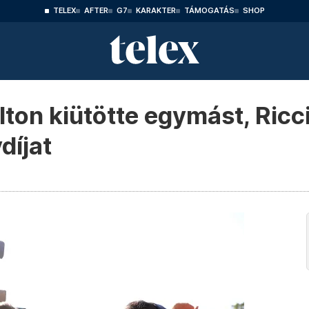
TELEX
AFTER
G7
KARAKTER
TÁMOGATÁS
SHOP
ton kiütötte egymást, Ricci
díjat