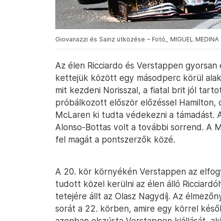
Giovanazzi és Sainz ütközése – Fotó_ MIGUEL MEDINA 
Az élen Ricciardo és Verstappen gyorsan e
kettejük között egy másodperc körül alak
mit kezdeni Norisszal, a fiatal brit jól ta
próbálkozott először előzéssel Hamilton
McLaren ki tudta védekezni a támadást. A
Alonso-Bottas volt a további sorrend. A M
fel magát a pontszerzők közé.
A 20. kör környékén Verstappen az elfog
tudott közel kerülni az élen álló Ricciardó
tetejére állt az Olasz Nagydíj. Az élmez
sorát a 22. körben, amire egy körrel késő
azonban elszúrta Verstappen kiállását, aki