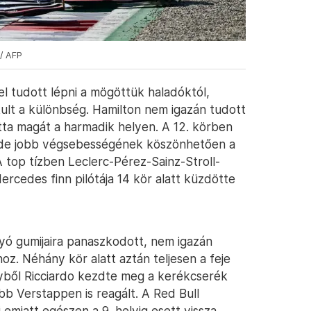
/ AFP
l tudott lépni a mögöttük haladóktól,
ult a különbség. Hamilton nem igazán tudott
rtotta magát a harmadik helyen. A 12. körben
, de jobb végsebességének köszönhetően a
 top tízben Leclerc-Pérez-Sainz-Stroll-
ercedes finn pilótája 14 kör alatt küzdötte
yó gumijaira panaszkodott, nem igazán
hoz. Néhány kör alatt aztán teljesen a feje
őnyből Ricciardo kezdte meg a kerékcserék
bb Verstappen is reagált. A Red Bull
 emiatt egészen a 9. helyig esett vissza.