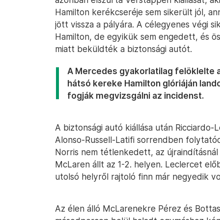
Hamilton kerékcseréje sem sikerült jól, a
jött vissza a pályára. A célegyenes végi
Hamilton, de egyikük sem engedett, és ös
miatt beküldték a biztonsági autót.
A Mercedes gyakorlatilag felöklelte 
hátsó kereke Hamilton glóriáján land
fogják megvizsgálni az incidenst.
A biztonsági autó kiállása után Ricciardo-
Alonso-Russell-Latifi sorrendben folytat
Norris nem tétlenkedett, az újraindításná
McLaren állt az 1-2. helyen. Leclercet el
utolsó helyről rajtoló finn már negyedik vo
Az élen álló McLarenekre Pérez és Bottas 