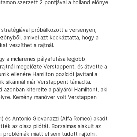
futamon szerzett 2 pontjával a holland előnye
v stratégiával próbálkozott a versenyen,
zőnyből, amivel azt kockáztatta, hogy a
at veszíthet a rajtnál.
gy a mclarenes pályafutása legjobb
rajtnál megelőzte Verstappent, és átvette a
mik ellenére Hamilton pozíciót javítani a
odik sikánnál már Verstappent támadta.
 azonban kiterelte a pályáról Hamiltont, aki
helyre. Kemény manőver volt Verstappen
i) és Antonio Giovanazzi (Alfa Romeo) akadt
ték az olasz pilótát. Borzalmas alakult az
problémák miatt el sem tudott rajtolni,