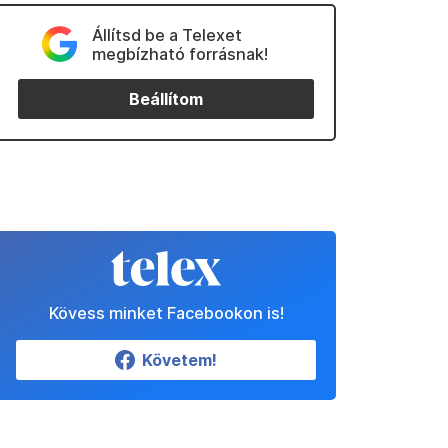
Állítsd be a Telexet
megbízható forrásnak!
Beállítom
Kövess minket Facebookon is!
Követem!