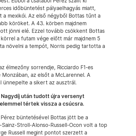
t. Ebből a csatából Pérez szállt ki
rces időbüntetést pályaelhagyás miatt,
 a mexikói. Az első négyből Bottas tűnt a
sabb köröket. A 43. körben majdnem
ott jönni elé. Ezzel tovább csökkent Bottas
 körrel a futam vége előtt már majdnem 5
a növelni a tempót, Norris pedig tartotta a
z élmezőny sorrendje, Ricciardo F1-es
e Monzában, az elsőt a McLarennel. A
 ünnepelte a sikert az ausztrál.
 Nagydíj után tudott újra versenyt
zelemmel tértek vissza a csúcsra.
 Pérez büntetésével Bottas jött be a
Sainz-Stroll-Alonso-Russell-Ocon volt a top
ge Russell megint pontot szerzett a