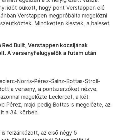
nnyi időt bukott, hogy pont Verstappen elé
 sikánban Verstappen megpróbálta megelőzni
szeütköztek. Mindketten kiestek, a baleset
a Red Bullt, Verstappen kocsijának
olt. A versenyfelügyelők a futam után
Leclerc-Norris-Pérez-Sainz-Bottas-Stroll-
ódott a verseny, a pontszerzőket nézve.
l azonnal megelőzte Leclercet, a két
őbb Pérez, majd pedig Bottas is megelőzte, az
lt a 34. körben.
is felzárkózott, az első négy 5