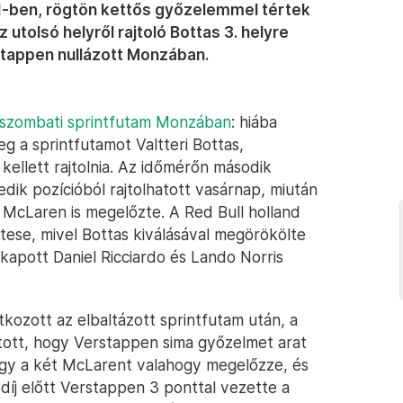
 F1-ben, rögtön kettős győzelemmel tértek
z utolsó helyről rajtoló Bottas 3. helyre
stappen nullázott Monzában.
 szombati sprintfutam Monzában
: hiába
g a sprintfutamot Valtteri Bottas,
ellett rajtolnia. Az időmérőn második
dik pozícióból rajtolhatott vasárnap, miután
McLaren is megelőzte. A Red Bull holland
ertese, mivel Bottas kiválásával megörökölte
 kapott Daniel Ricciardo és Lando Norris
kozott az elbaltázott sprintfutam után, a
tott, hogy Verstappen sima győzelmet arat
 hogy a két McLarent valahogy megelőzze, és
ydíj előtt Verstappen 3 ponttal vezette a