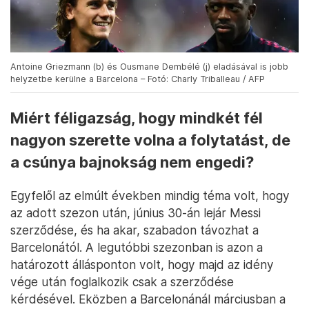
Antoine Griezmann (b) és Ousmane Dembélé (j) eladásával is jobb
helyzetbe kerülne a Barcelona – Fotó: Charly Triballeau / AFP
Miért féligazság, hogy mindkét fél
nagyon szerette volna a folytatást, de
a csúnya bajnokság nem engedi?
Egyfelől az elmúlt években mindig téma volt, hogy
az adott szezon után, június 30-án lejár Messi
szerződése, és ha akar, szabadon távozhat a
Barcelonától. A legutóbbi szezonban is azon a
határozott állásponton volt, hogy majd az idény
vége után foglalkozik csak a szerződése
kérdésével. Eközben a Barcelonánál márciusban a