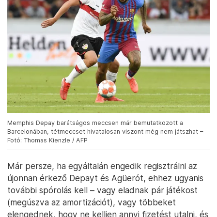
Memphis Depay barátságos meccsen már bemutatkozott a
Barcelonában, tétmeccset hivatalosan viszont még nem játszhat –
Fotó: Thomas Kienzle / AFP
Már persze, ha egyáltalán engedik regisztrálni az
újonnan érkező Depayt és Agüerót, ehhez ugyanis
további spórolás kell – vagy eladnak pár játékost
(megúszva az amortizációt), vagy többeket
elengednek, hogy ne kelljen annyi fizetést utalni, és