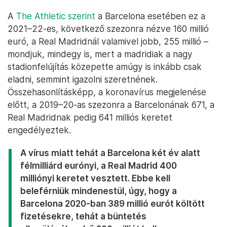
A
The Athletic szerint
a Barcelona esetében ez a
2021–22-es, következő szezonra nézve 160 millió
euró, a Real Madridnál valamivel jobb, 255 millió –
mondjuk, mindegy is, mert a madridiak a nagy
stadionfelújítás közepette amúgy is inkább csak
eladni, semmint igazolni szeretnének.
Összehasonlításképp, a koronavírus megjelenése
előtt, a 2019–20-as szezonra a Barcelonának 671, a
Real Madridnak pedig 641 milliós keretet
engedélyeztek.
A vírus miatt tehát a Barcelona két év alatt
félmilliárd eurónyi, a Real Madrid 400
milliónyi keretet vesztett. Ebbe kell
beleférniük mindenestül, úgy, hogy a
Barcelona 2020-ban 389 millió eurót költött
fizetésekre, tehát a büntetés