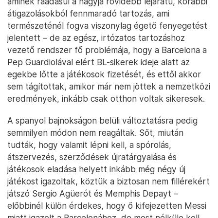
aminek ráadásul a nagyja rövidebb lejáratú, korábbi
átigazolásokból fennmaradó tartozás, ami
természeténél fogva viszonylag égető fenyegetést
jelentett – de az egész, irtózatos tartozáshoz
vezető rendszer fő problémája, hogy a Barcelona a
Pep Guardiolával elért BL-sikerek ideje alatt az
egekbe lőtte a játékosok fizetését, és ettől akkor
sem tágítottak, amikor már nem jöttek a nemzetközi
eredmények, inkább csak otthon voltak sikeresek.
A spanyol bajnokságon belüli változtatásra pedig
semmilyen módon nem reagáltak. Sőt, miután
tudták, hogy valamit lépni kell, a spórolás,
átszervezés, szerződések újratárgyalása és
játékosok eladása helyett inkább még négy új
játékost igazoltak, köztük a biztosan nem fillérekért
játszó Sergio Agüerót és Memphis Depayt –
előbbinél külön érdekes, hogy ő kifejezetten Messi
miatt igazolt a Barcelonához, de most nélküle kell