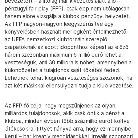
bevezetett – állítólag már kivezetés alatt álló –
pénzügyi fair play (FFP), csak épp nem utólagosan,
hanem előre vizsgálja a klubok pénzügyi helyzetét.
Az FFP nagyon-nagyon leegyszerűsítve egy
könyvelésben használt mérlegként értelmezhető:
az UEFA nemzetközi klubtornáin szereplő
csapatoknak az adott időponthoz képest az előző
három szezonban maximum 5 millió euró lehet a
veszteségük, ami 30 millióra is nőhet, amennyiben a
különbözetet a tulajdonos saját tőkéből fedezi.
Lehetnek tehát kiugróan veszteséges szezonok, ha
azt két másikkal ellensúlyozni tudja a klub vezetése.
Az FFP fő célja, hogy megszűnjenek az olyan,
milliárdos tulajdonosok, akik csak öntik a pénzt a
klubba, minden évben több százmillió eurót költve
játékosokra, fittyet hányva arra, hogy ez mennyibe
kerül – bár kreatív megoldásokkal, irreális szponzori