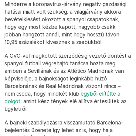
Minderre a koronavírus-járvány negatív gazdasági
hatásai miatt volt szükség: a világjárvány akkora
bevételkiesést okozott a spanyol csapatoknak,
hogy egy most kézbe kapott, nagyobb csekk
jobban hangzott annál, mint hogy hosszú távon
10,95 százalékot kivesznek a zsebükből.
A CVC-vel megkötött szerződésig vezető döntést a
spanyol futball végrehajtó tanácsa hozta meg,
amiben a Sevillának és az Atlético Madridnak van
képviselője, a bajnokságot leginkább húzó
Barcelonának és Real Madridnak viszont nincs –
nem csoda, hogy mindkét klub
egyből elítélte a
dolgot
, amint kész tények elé állítva értesültek az
ügyletről.
A bajnoki szabályozásra visszamutató Barcelona-
bejelentés üzenete így lehet az is, hogy ha a