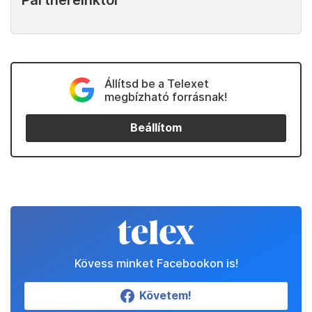
Állítsd be a Telexet
megbízható forrásnak!
Beállítom
Kövess minket Facebookon is!
Követem!