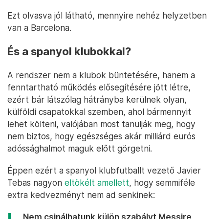
Ezt olvasva jól látható, mennyire nehéz helyzetben
van a Barcelona.
És a spanyol klubokkal?
A rendszer nem a klubok büntetésére, hanem a
fenntartható működés elősegítésére jött létre,
ezért bár látszólag hátrányba kerülnek olyan,
külföldi csapatokkal szemben, ahol bármennyit
lehet költeni, valójában most tanulják meg, hogy
nem biztos, hogy egészséges akár milliárd eurós
adóssághalmot maguk előtt görgetni.
Éppen ezért a spanyol klubfutballt vezető Javier
Tebas nagyon
eltökélt amellett
, hogy semmiféle
extra kedvezményt nem ad senkinek:
„Nem csinálhatunk külön szabályt Messire