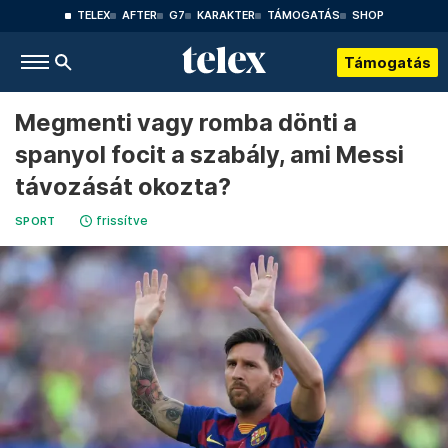
TELEX
AFTER
G7
KARAKTER
TÁMOGATÁS
SHOP
Támogatás
Megmenti vagy romba dönti a
spanyol focit a szabály, ami Messi
távozását okozta?
frissítve
SPORT