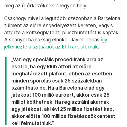
még az új érkezőknek is legyen hely.
Csakhogy mivel a legutóbbi szezonban a Barcelona
túlment az előre engedélyezett kereten, vagyis
áttörte a költségplafont, pluszbüntetést is kaptak.
A spanyol bajnokság elnöke, Javier Tebas
így
jellemezte a szituációt az El Transistornak
:
„Van egy speciális procedúránk arra az
esetre, ha egy klub áttöri az előre
meghatározott plafont, ebben az esetben
minden spórolás csak 25 százalékban
számítható be. Ha a Barcelona elad egy
játékost 100 millió euróért, akkor csak 25
milliót költhetnek. Ha regisztrálni akarnak
egy játékost, aki évi 25 milliós fizetést kap,
akkor előtte 100 milliós fizetéscsökkentést
kell felmutatniuk.”