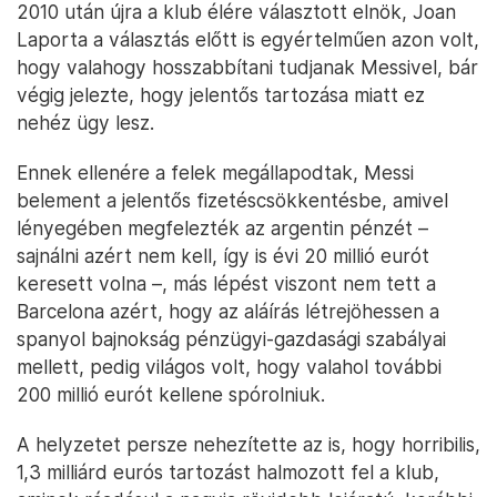
2010 után újra a klub élére választott elnök, Joan
Laporta a választás előtt is egyértelműen azon volt,
hogy valahogy hosszabbítani tudjanak Messivel, bár
végig jelezte, hogy jelentős tartozása miatt ez
nehéz ügy lesz.
Ennek ellenére a felek megállapodtak, Messi
belement a jelentős fizetéscsökkentésbe, amivel
lényegében megfelezték az argentin pénzét –
sajnálni azért nem kell, így is évi 20 millió eurót
keresett volna –, más lépést viszont nem tett a
Barcelona azért, hogy az aláírás létrejöhessen a
spanyol bajnokság pénzügyi-gazdasági szabályai
mellett, pedig világos volt, hogy valahol további
200 millió eurót kellene spórolniuk.
A helyzetet persze nehezítette az is, hogy horribilis,
1,3 milliárd eurós tartozást halmozott fel a klub,