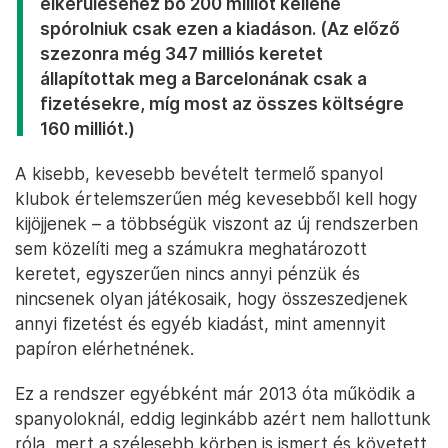
elkerüléséhez bő 200 milliót kellene
spórolniuk csak ezen a kiadáson. (Az előző
szezonra még 347 milliós keretet
állapítottak meg a Barcelonának csak a
fizetésekre, míg most az összes költségre
160 milliót.)
A kisebb, kevesebb bevételt termelő spanyol
klubok értelemszerűen még kevesebből kell hogy
kijöjjenek – a többségük viszont az új rendszerben
sem közelíti meg a számukra meghatározott
keretet, egyszerűen nincs annyi pénzük és
nincsenek olyan játékosaik, hogy összeszedjenek
annyi fizetést és egyéb kiadást, mint amennyit
papíron elérhetnének.
Ez a rendszer egyébként már 2013 óta működik a
spanyoloknál, eddig leginkább azért nem hallottunk
róla, mert a szélesebb körben is ismert és követett