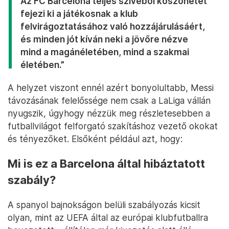
Az FC Barcelona teljes szívéből köszönetét
fejezi ki a játékosnak a klub
felvirágoztatásához való hozzájárulásáért,
és minden jót kíván neki a jövőre nézve
mind a magánéletében, mind a szakmai
életében.”
A helyzet viszont ennél azért bonyolultabb, Messi
távozásának felelőssége nem csak a LaLiga vállán
nyugszik, úgyhogy nézzük meg részletesebben a
futballvilágot felforgató szakításhoz vezető okokat
és tényezőket. Elsőként például azt, hogy:
Mi is ez a Barcelona által hibáztatott
szabály?
A spanyol bajnokságon belüli szabályozás kicsit
olyan, mint az UEFA által az európai klubfutballra