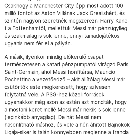
Csakhogy a Manchester City épp most adott 100
millió fontot az Aston Villának Jack Grealishért, és
szintén nagyon szeretnék megszerezni Harry Kane-
t a Tottenhamtől, mellettük Messi már pénzügyileg
és szakmailag is sok lenne, ennyi támadójátékos
ugyanis nem fér el a pályán.
A másik, ilyenkor mindig előkerülő csapat
természetesen a katari pénzpumpától virágzó Paris
Saint-Germain, ahol Messi honfitársa, Mauricio
Pochettino a vezetőedző – akit állítólag Messi már
csütörtök este megkeresett, hogy szívesen
folytatná vele. A PSG-hez közeli források
ugyanakkor még azon az estén azt mondták, hogy
a mostani keret mellé Messi már nekik is sok lenne
(leginkább anyagilag). De hát Messi nem
hasonlítható máshoz, és vele a hőn áhított Bajnokok
Ligája-siker is talán könnyebben meglenne a francia