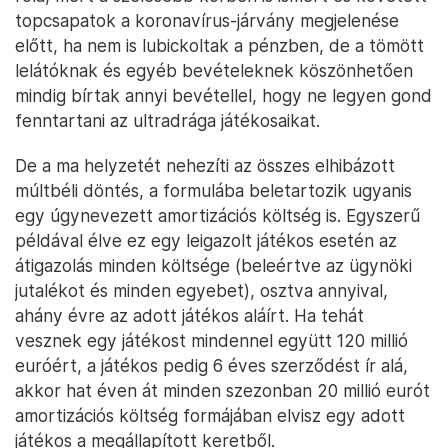
topcsapatok a koronavírus-járvány megjelenése
előtt, ha nem is lubickoltak a pénzben, de a tömött
lelátóknak és egyéb bevételeknek köszönhetően
mindig bírtak annyi bevétellel, hogy ne legyen gond
fenntartani az ultradrága játékosaikat.
De a ma helyzetét nehezíti az összes elhibázott
múltbéli döntés, a formulába beletartozik ugyanis
egy úgynevezett amortizációs költség is. Egyszerű
példával élve ez egy leigazolt játékos esetén az
átigazolás minden költsége (beleértve az ügynöki
jutalékot és minden egyebet), osztva annyival,
ahány évre az adott játékos aláírt. Ha tehát
vesznek egy játékost mindennel együtt 120 millió
euróért, a játékos pedig 6 éves szerződést ír alá,
akkor hat éven át minden szezonban 20 millió eurót
amortizációs költség formájában elvisz egy adott
játékos a megállapított keretből.