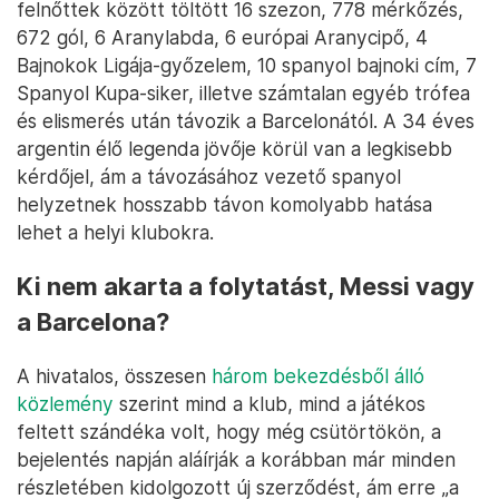
felnőttek között töltött 16 szezon, 778 mérkőzés,
672 gól, 6 Aranylabda, 6 európai Aranycipő, 4
Bajnokok Ligája-győzelem, 10 spanyol bajnoki cím, 7
Spanyol Kupa-siker, illetve számtalan egyéb trófea
és elismerés után távozik a Barcelonától. A 34 éves
argentin élő legenda jövője körül van a legkisebb
kérdőjel, ám a távozásához vezető spanyol
helyzetnek hosszabb távon komolyabb hatása
lehet a helyi klubokra.
Ki nem akarta a folytatást, Messi vagy
a Barcelona?
A hivatalos, összesen
három bekezdésből álló
közlemény
szerint mind a klub, mind a játékos
feltett szándéka volt, hogy még csütörtökön, a
bejelentés napján aláírják a korábban már minden
részletében kidolgozott új szerződést, ám erre „a