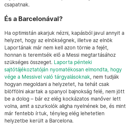
csapatnak.
És a Barcelonával?
Ha optimistán akarjuk nézni, kapásból javul annyit a
helyzet, hogy az elnökségnek, illetve az elnök
Laportának már nem kell azon törnie a fejét,
honnan is teremtsék elő a Messi megtartásához
szükséges összeget.
Laporta pénteki
sajtótájékoztatóján nyomatékosan elmondta, hogy
vége a Messivel való tárgyalásoknak
, nem tudják
hogyan megoldani a helyzetet, ha tehát csak
blöffölni akartak a spanyol bajnokság felé, nem jött
be a dolog – bár ez elég kockázatos manőver lett
volna, amit a szurkolók aligha nyelnének be, és mint
már fentebb írtuk, tényleg elég lehetetlen
helyzetbe került a Barcelona.