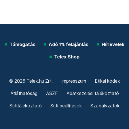
Támogatás
Adó 1% felajánlás
Hírlevelek
Telex Shop
© 2026 Telex.hu Zrt.
Impresszum
Etikai kódex
Átláthatóság
ÁSZF
Adatkezelési tájékoztató
Sütitájékoztató
Süti beállítások
Szabályzatok
Kommentelési szabályzat
Telex Sales