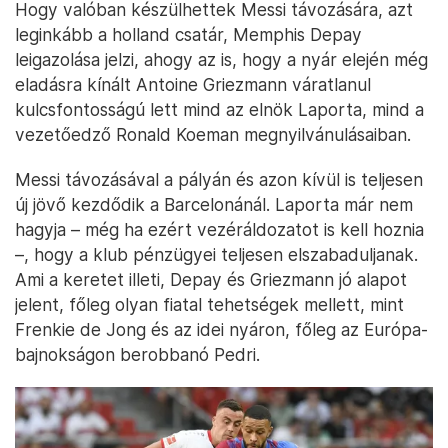
Hogy valóban készülhettek Messi távozására, azt
leginkább a holland csatár, Memphis Depay
leigazolása jelzi, ahogy az is, hogy a nyár elején még
eladásra kínált Antoine Griezmann váratlanul
kulcsfontosságú lett mind az elnök Laporta, mind a
vezetőedző Ronald Koeman megnyilvánulásaiban.
Messi távozásával a pályán és azon kívül is teljesen
új jövő kezdődik a Barcelonánál. Laporta már nem
hagyja – még ha ezért vezéráldozatot is kell hoznia
–, hogy a klub pénzügyei teljesen elszabaduljanak.
Ami a keretet illeti, Depay és Griezmann jó alapot
jelent, főleg olyan fiatal tehetségek mellett, mint
Frenkie de Jong és az idei nyáron, főleg az Európa-
bajnokságon berobbanó Pedri.