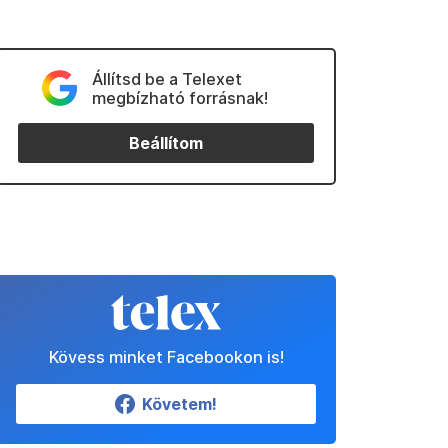
Állítsd be a Telexet
megbízható forrásnak!
Beállítom
Kövess minket Facebookon is!
Követem!