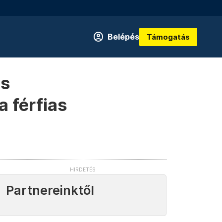
Belépés
Támogatás
as
a férfias
Partnereinktől