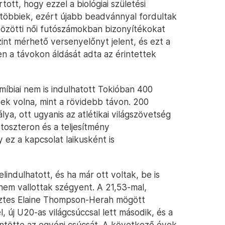
tott, hogy ezzel a biológiai születési
többiek, ezért újabb beadvánnyal fordultak
özötti női futószámokban bizonyítékokat
nt mérhető versenyelőnyt jelent, és ezt a
n a távokon áldását adta az érintettek
íbiai nem is indulhatott Tokióban 400
tek volna, mint a rövidebb távon. 200
ya, ott ugyanis az atlétikai világszövetség
toszteron és a teljesítmény
ez a kapcsolat laikusként is
lindulhatott, és ha már ott voltak, be is
 nem vallottak szégyent. A 21,53-mal,
őztes Elaine Thompson-Herah mögött
, új U20-as világcsúccsal lett második, és a
ntötte az egyéni csúcsát. A következő évek