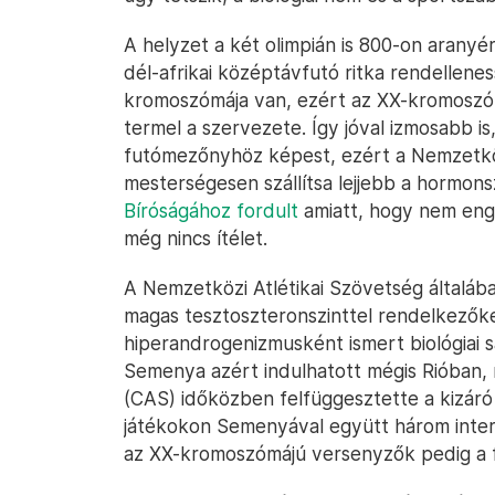
A helyzet a két olimpián is 800-on arany
dél-afrikai középtávfutó ritka rendellenes
kromoszómája van, ezért az XX-kromoszóm
termel a szervezete. Így jóval izmosabb is
futómezőnyhöz képest, ezért a Nemzetköz
mesterségesen szállítsa lejjebb a hormon
Bíróságához fordult
amiatt, hogy nem enge
még nincs ítélet.
A Nemzetközi Atlétikai Szövetség általában 
magas tesztoszteronszinttel rendelkezőket
hiperandrogenizmusként ismert biológiai s
Semenya azért indulhatott mégis Rióban,
(CAS) időközben felfüggesztette a kizáró
játékokon Semenyával együtt három inters
az XX-kromoszómájú versenyzők pedig a 