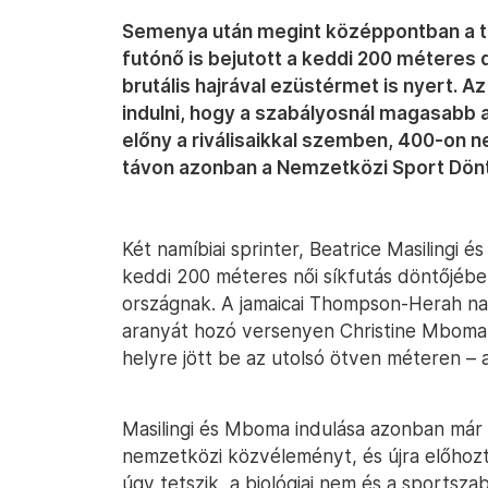
Semenya után megint középpontban a tes
futónő is bejutott a keddi 200 méteres 
brutális hajrával ezüstérmet is nyert. A
indulni, hogy a szabályosnál magasabb 
előny a riválisaikkal szemben, 400-on ne
távon azonban a Nemzetközi Sport Dönt
Két namíbiai sprinter, Beatrice Masilingi 
keddi 200 méteres női síkfutás döntőjében
országnak. A jamaicai Thompson-Herah n
aranyát hozó versenyen Christine Mboma 
helyre jött be az utolsó ötven méteren – a 
Masilingi és Mboma indulása azonban már a
nemzetközi közvéleményt, és újra előhozt
úgy tetszik, a biológiai nem és a sportsza