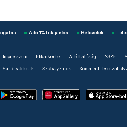
ogatás
Adó 1% felajánlás
Hírlevelek
Tele
Impresszum
Etikai kódex
Átláthatóság
ÁSZF
A
Süti beállítások
Szabályzatok
Kommentelési szabály