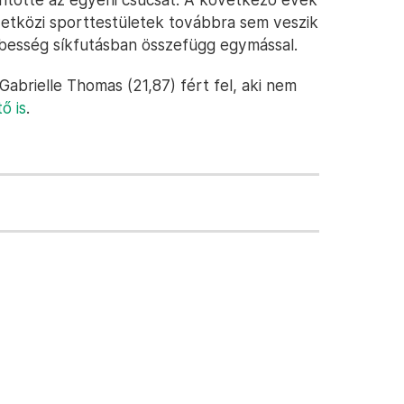
emzetközi sporttestületek továbbra sem veszik
ebesség síkfutásban összefügg egymással.
abrielle Thomas (21,87) fért fel, aki nem
ő is
.