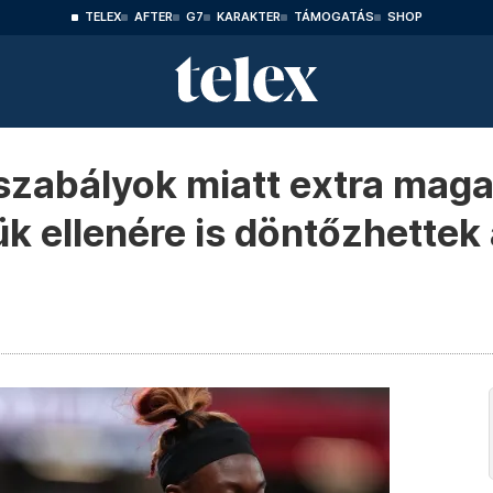
TELEX
AFTER
G7
KARAKTER
TÁMOGATÁS
SHOP
szabályok miatt extra mag
k ellenére is döntőzhettek 