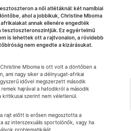
ztoszteron a női atlétáknál: két namíbiai
döntőbe, ahol a jobbikuk, Christine Mboma
z afrikaiakat annak ellenére engedték
a tesztoszteronszintjük. Ez egyértelmű
m is lehettek ott a rajtvonalon, a rövidebb
őbíróság nem engedte a kizárásukat.
és Christine Mboma is ott volt a döntőben a
, ami nagy siker a délnyugat-afrikai
agyszerű idővel megszerzett második
remek hajrával a hatodikról a második
kritikusai szerint nem véletlenül.
 rajt előtt is erősen megosztotta a
a az interszexuális sportolónők, vagy ha
bályok problematikáját.