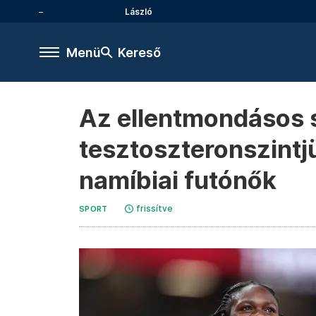
László
Menü
Kereső
Az ellentmondásos 
tesztoszteronszintjü
namíbiai futónők
frissítve
SPORT