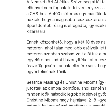
A Nemzetközi Atlétikai Szövetség attól tar
előnnyel nem fognak tudni versenyezni a 
a CAS-hoz. A 400 méter és egy mérföld k
hoztak, hogy a magasabb tesztoszteronszi
Sportdöntőbíróság is elfogadta, így ezeke
kizárására.
Ennek köszönhető, hogy a két 18 éves nam
méteren, ahol talán még jobb esélyeik let
méteren azonban szabad volt előttük a pál
egyelőre nem adott bizonyítékokat a tesz
összefüggésére, annak ellenére sem, hogy 
egyértelműnek tűnik.
Beatrice Masilingi és Christine Mboma így e
jutottak az olimpiai döntőbe, ahol szintén
minden idők második legjobb idejével gy
Christine Mboma nagy hajrájával 21,81-gyel
hatodik helyen végző honfitársa is megdö