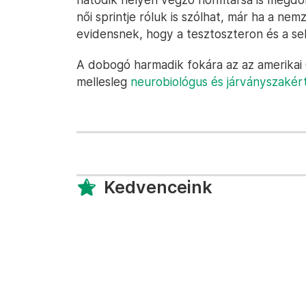
női sprintje róluk is szólhat, már ha a n
evidensnek, hogy a tesztoszteron és a s
A dobogó harmadik fokára az az amerikai G
mellesleg
neurobiológus és járványszakért
Kedvenceink