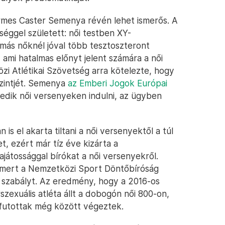
érmes Caster Semenya révén lehet ismerős. A
séggel született: női testben XY-
ás nőknél jóval több tesztoszteront
, ami hatalmas előnyt jelent számára a női
i Atlétikai Szövetség arra kötelezte, hogy
szintjét. Semenya
az Emberi Jogok Európai
dik női versenyeken indulni, az ügyben
is el akarta tiltani a női versenyektől a túl
, ezért már tíz éve kizárta a
ajátossággal bírókat a női versenyekről.
 mert a Nemzetközi Sport Döntőbíróság
 szabályt. Az eredmény, hogy a 2016-os
zexuális atléta állt a dobogón női 800-on,
futottak még között végeztek.