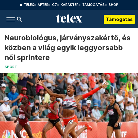
TELEX
AFTER
G7
KARAKTER
TÁMOGATÁS
SHOP
Támogatás
Neurobiológus, járványszakértő, és
közben a világ egyik leggyorsabb
női sprintere
SPORT