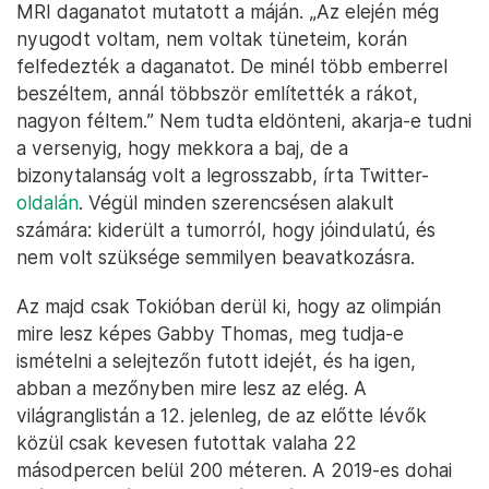
MRI daganatot mutatott a máján. „Az elején még
nyugodt voltam, nem voltak tüneteim, korán
felfedezték a daganatot. De minél több emberrel
beszéltem, annál többször említették a rákot,
nagyon féltem.” Nem tudta eldönteni, akarja-e tudni
a versenyig, hogy mekkora a baj, de a
bizonytalanság volt a legrosszabb, írta Twitter-
oldalán
. Végül minden szerencsésen alakult
számára: kiderült a tumorról, hogy jóindulatú, és
nem volt szüksége semmilyen beavatkozásra.
Az majd csak Tokióban derül ki, hogy az olimpián
mire lesz képes Gabby Thomas, meg tudja-e
ismételni a selejtezőn futott idejét, és ha igen,
abban a mezőnyben mire lesz az elég. A
világranglistán a 12. jelenleg, de az előtte lévők
közül csak kevesen futottak valaha 22
másodpercen belül 200 méteren. A 2019-es dohai