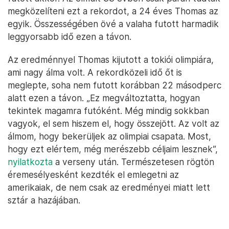
megközelíteni ezt a rekordot, a 24 éves Thomas az
egyik. Összességében övé a valaha futott harmadik
leggyorsabb idő ezen a távon.
Az eredménnyel Thomas kijutott a tokiói olimpiára,
ami nagy álma volt. A rekordközeli idő őt is
meglepte, soha nem futott korábban 22 másodperc
alatt ezen a távon. „Ez megváltoztatta, hogyan
tekintek magamra futóként. Még mindig sokkban
vagyok, el sem hiszem el, hogy összejött. Az volt az
álmom, hogy bekerüljek az olimpiai csapata. Most,
hogy ezt elértem, még merészebb céljaim lesznek”,
nyilatkozta
a verseny után. Természetesen rögtön
éremesélyesként kezdték el emlegetni az
amerikaiak, de nem csak az eredményei miatt lett
sztár a hazájában.