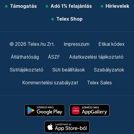
Támogatás
Adó 1% felajánlás
Hírlevelek
Telex Shop
© 2026 Telex.hu Zrt.
Impresszum
Etikai kódex
Átláthatóság
ÁSZF
Adatkezelési tájékoztató
Sütitájékoztató
Süti beállítások
Szabályzatok
Kommentelési szabályzat
Telex Sales