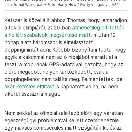
a kalifornai Walnutban – Fotó: Harry How / Getty Images via AFP
Kétszer is közel állt ahhoz Thomas, hogy lemaradjon
a tokiói olimpiáról. 2020-ban
átmenetileg eltiltották
a holléti szabályok megsértése miatt
, miután 12
hónap alatt háromszor is elmulasztott
doppingmintát adni. Később bizonyítani tudta, hogy
egyik alkalommal nem az ő hibájából maradt el a
teszt: a mobiljának GPS-adataival igazolta, hogy az
előre megadott helyen tartózkodott, csak a
doppingellenőr nem találta meg. Felmentették, de
akár kétéves eltiltást
is kaphatott volna, ha nem
sikerül tisztáznia magát.
Nem sokkal az olimpiai selejtező előtt egy váratlan
egészségügyi problémával kellett szembenéznie.
Egy makacs combsérülés miatt vizsgálták ki, és az