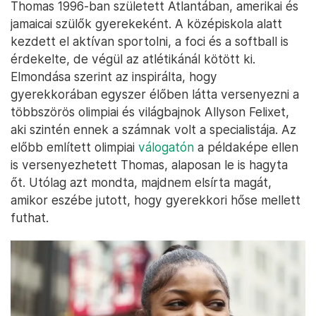
Thomas 1996-ban született Atlantában, amerikai és
jamaicai szülők gyerekeként. A középiskola alatt
kezdett el aktívan sportolni, a foci és a softball is
érdekelte, de végül az atlétikánál kötött ki.
Elmondása szerint az inspirálta, hogy
gyerekkorában egyszer élőben látta versenyezni a
többszörös olimpiai és világbajnok Allyson Felixet,
aki szintén ennek a számnak volt a specialistája. Az
előbb említett olimpiai
válogatón
a példaképe ellen
is versenyezhetett Thomas, alaposan le is hagyta
őt. Utólag azt mondta, majdnem elsírta magát,
amikor eszébe jutott, hogy gyerekkori hőse mellett
futhat.