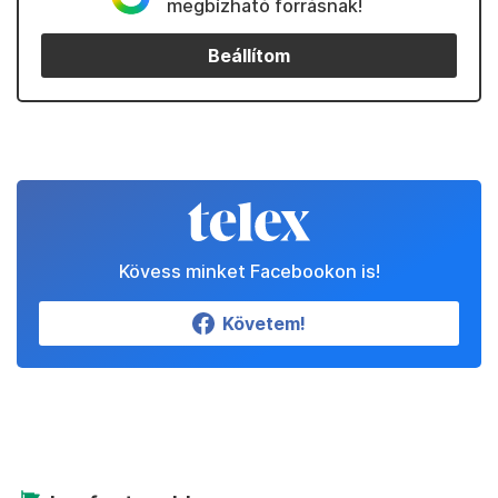
megbízható forrásnak!
Beállítom
Kövess minket Facebookon is!
Követem!