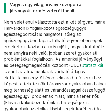
Vagyis egy világjárvány közepén a
járványok természetéről tanult.
Nem véletlenül választotta ezt a két tárgyat, már a
Harvardon is foglalkozott egészségüggyel,
egészségpolitikát is hallgatott, főleg az
egészségügyben tapasztalható egyenlőtlenségek
érdekelték. Közben arra is rájött, hogy a kutatóélet
nem annyira neki való, jobban szeret gyakorlati
problémákkal foglalkozni. Az amerikai járványügyi
és betegségmegelőzési központ (CDC)
statisztikái
szerint az afroamerikaiak várható átlagos
élettartama négy-öt évvel elmarad a fehérekhez
képest, a fekete nők háromszor gyakrabban halnak
meg terhesség alatt és várandóssággal összefüggő
egészségügyi problémák miatt, mint a fehér nők.
(Eleve a különböző krónikus betegségek is
gyakoribbak az etnikai kisebbségek körében.) Az