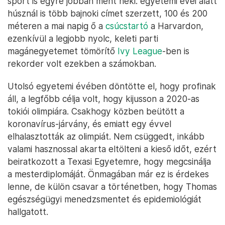
sport is egyre jobban ment neki: egyetemi évei alatt
húsznál is több bajnoki címet szerzett, 100 és 200
méteren a mai napig ő a
csúcstartó
a Harvardon,
ezenkívül a legjobb nyolc, keleti parti
magánegyetemet tömörítő
Ivy League
-ben is
rekorder volt ezekben a számokban.
Utolsó egyetemi évében döntötte el, hogy profinak
áll, a legfőbb célja volt, hogy kijusson a 2020-as
tokiói olimpiára. Csakhogy közben beütött a
koronavírus-járvány, és emiatt egy évvel
elhalasztották az olimpiát. Nem csüggedt, inkább
valami hasznossal akarta eltölteni a kieső időt, ezért
beiratkozott a Texasi Egyetemre, hogy megcsinálja
a mesterdiplomáját. Önmagában már ez is érdekes
lenne, de külön csavar a történetben, hogy Thomas
egészségügyi menedzsmentet és epidemiológiát
hallgatott.