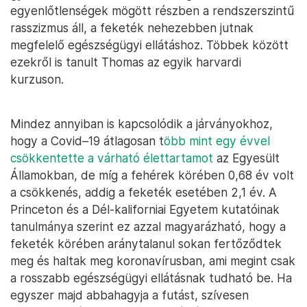
egyenlőtlenségek mögött részben a rendszerszintű
rasszizmus áll, a feketék nehezebben jutnak
megfelelő egészségügyi ellátáshoz. Többek között
ezekről is tanult Thomas az egyik harvardi
kurzuson.
Mindez annyiban is kapcsolódik a járványokhoz,
hogy a Covid–19 átlagosan t
öbb mint egy évvel
csökkentette a várható élettartamot
az Egyesült
Államokban, de míg a fehérek körében 0,68 év volt
a csökkenés, addig a feketék esetében 2,1 év. A
Princeton és a Dél-kaliforniai Egyetem kutatóinak
tanulmánya szerint ez azzal magyarázható, hogy a
feketék körében aránytalanul sokan fertőződtek
meg és haltak meg koronavírusban, ami megint csak
a rosszabb egészségügyi ellátásnak tudható be. Ha
egyszer majd abbahagyja a futást, szívesen