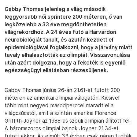
Gabby Thomas jelenleg a világ második
leggyorsabb női sprintere 200 méteren, ő van
legközelebb a 33 éve megdönthetetlen
világrekordhoz. A 24 éves futó a Harvardon
neurobiológiát tanult, és azután kezdett el
epidemiológiával foglalkozni, hogy a járvány miatt
tavaly elhalasztották az olimpiát. Visszavonulása
után azért dolgozna, hogy a feketék is egyenlő
egészségügyi ellátásban részesüljenek.
Gabby Thomas június 26-án 21.61-et futott 200
méteren az amerikai olimpiai válogatón. Kicsivel
több mint negyed másodperccel maradt el a
világcsúcstól, amit a szintén amerikai Florence
Griffith Joyner az 1988-as szöuli olimpián állított fel.
A háromszoros olimpiai bajnok Joyner 21.34-et
futott akkor. Az elmúlt 33 évben csak páran tudták