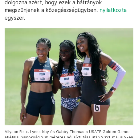
dolgozna azért, hogy ezek a hátrányok
megszűnjenek a közegészségügyben,
nyilatkozta
egyszer.
Allyson Felix, Lynna Irby és Gabby Thomas a USATF Golden Games
atlétikai bajnokság 200 méteres női síkfutása után 2021. május 9-én