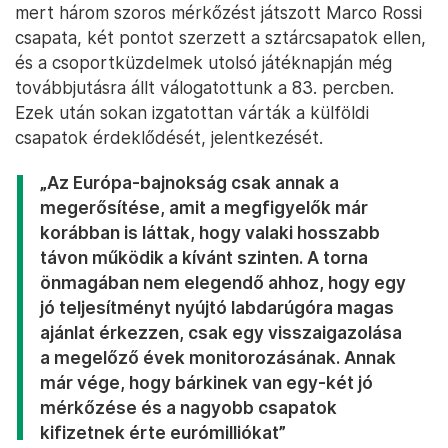
mert három szoros mérkőzést játszott Marco Rossi
csapata, két pontot szerzett a sztárcsapatok ellen,
és a csoportküzdelmek utolsó játéknapján még
továbbjutásra állt válogatottunk a 83. percben.
Ezek után sokan izgatottan várták a külföldi
csapatok érdeklődését, jelentkezését.
„Az Európa-bajnokság csak annak a
megerősítése, amit a megfigyelők már
korábban is láttak, hogy valaki hosszabb
távon működik a kívánt szinten. A torna
önmagában nem elegendő ahhoz, hogy egy
jó teljesítményt nyújtó labdarúgóra magas
ajánlat érkezzen, csak egy visszaigazolása
a megelőző évek monitorozásának. Annak
már vége, hogy bárkinek van egy-két jó
mérkőzése és a nagyobb csapatok
kifizetnek érte eurómilliókat”