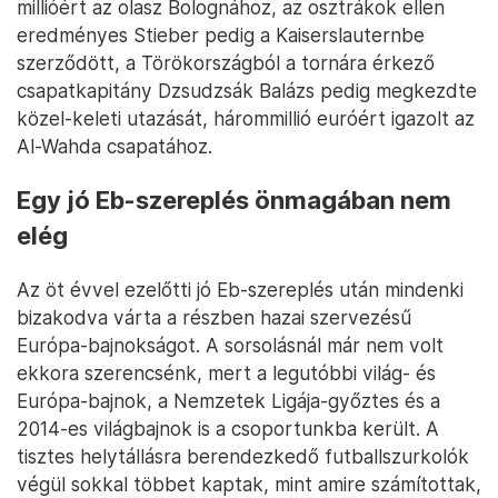
millióért az olasz Bolognához, az osztrákok ellen
eredményes Stieber pedig a Kaiserslauternbe
szerződött, a Törökországból a tornára érkező
csapatkapitány Dzsudzsák Balázs pedig megkezdte
közel-keleti utazását, hárommillió euróért igazolt az
Al-Wahda csapatához.
Egy jó Eb-szereplés önmagában nem
elég
Az öt évvel ezelőtti jó Eb-szereplés után mindenki
bizakodva várta a részben hazai szervezésű
Európa-bajnokságot. A sorsolásnál már nem volt
ekkora szerencsénk, mert a legutóbbi világ- és
Európa-bajnok, a Nemzetek Ligája-győztes és a
2014-es világbajnok is a csoportunkba került. A
tisztes helytállásra berendezkedő futballszurkolók
végül sokkal többet kaptak, mint amire számítottak,