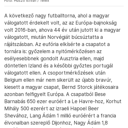
Fotó: Huszti István / Telex
A következő nagy futballtorna, ahol a magyar
válogatott érdekelt volt, az az Európa-bajnokság
volt 2016-ban, ahova 44 év után jutott ki a magyar
válogatott, miután Norvégiát búcsúztatta a
rájátszásban. Az eufória elkísérte a csapatot a
tornára is: győzelem a nyitómérkőzésen az
esélyesebbnek gondolt Ausztria ellen, majd
döntetlen Izland és a későbbi győztes portugál
válogatott ellen. A csoportmérkőzések után
Belgium ellen már nem sikerült az újabb bravúr,
kiesett a magyar csapat, Bernd Storck játékosaira
azonban felfigyelt Európa. A csapatból Bese
Barnabás 650 ezer euróért a Le Havre-hoz, Korhut
Mihály 500 ezerért az izraeli Hapoel Beer
Shevához, Lang Ádám 1 millió euróérért a francia
élvonalban szereplő Dijonhoz, Nagy Ádám 1,8