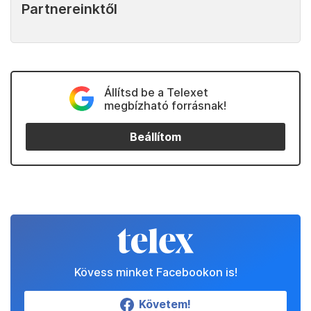
Partnereinktől
Állítsd be a Telexet
megbízható forrásnak!
Beállítom
Kövess minket Facebookon is!
Követem!