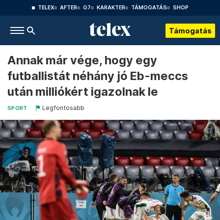
TELEX
AFTER
G7
KARAKTER
TÁMOGATÁS
SHOP
Támogatás
Annak már vége, hogy egy
futballistát néhány jó Eb-meccs
után milliókért igazolnak le
Legfontosabb
SPORT