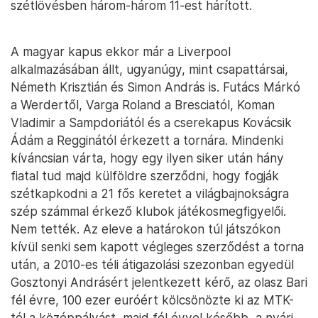
szétlövésben három-három 11-est hárított.
A magyar kapus ekkor már a Liverpool
alkalmazásában állt, ugyanúgy, mint csapattársai,
Németh Krisztián és Simon András is. Futács Márkó
a Werdertől, Varga Roland a Bresciatól, Koman
Vladimir a Sampdoriától és a cserekapus Kovácsik
Ádám a Regginától érkezett a tornára. Mindenki
kíváncsian várta, hogy egy ilyen siker után hány
fiatal tud majd külföldre szerződni, hogy fogják
szétkapkodni a 21 fős keretet a világbajnokságra
szép számmal érkező klubok játékosmegfigyelői.
Nem tették. Az eleve a határokon túl játszókon
kívül senki sem kapott végleges szerződést a torna
után, a 2010-es téli átigazolási szezonban egyedül
Gosztonyi Andrásért jelentkezett kérő, az olasz Bari
fél évre, 100 ezer euróért kölcsönözte ki az MTK-
tól a középpályást, majd fél évvel később, a nyári