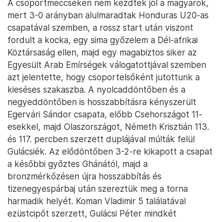
A csoportmeccseken nem kezdtek jól a magyarok,
mert 3-0 arányban alulmaradtak Honduras U20-as
csapatával szemben, a rossz start után viszont
fordult a kocka, egy sima győzelem a Dél-afrikai
Köztársaság ellen, majd egy magabiztos siker az
Egyesült Arab Emírségek válogatottjával szemben
azt jelentette, hogy csoportelsőként jutottunk a
kieséses szakaszba. A nyolcaddöntőben és a
negyeddöntőben is hosszabbításra kényszerült
Egervári Sándor csapata, előbb Csehországot 11-
esekkel, majd Olaszországot, Németh Krisztián 113.
és 117. percben szerzett duplájával múlták felül
Gulácsiék. Az elődöntőben 3-2-re kikapott a csapat
a későbbi győztes Ghánától, majd a
bronzmérkőzésen újra hosszabbítás és
tizenegyespárbaj után szereztük meg a torna
harmadik helyét. Koman Vladimir 5 találatával
ezüstcipőt szerzett, Gulácsi Péter mindkét