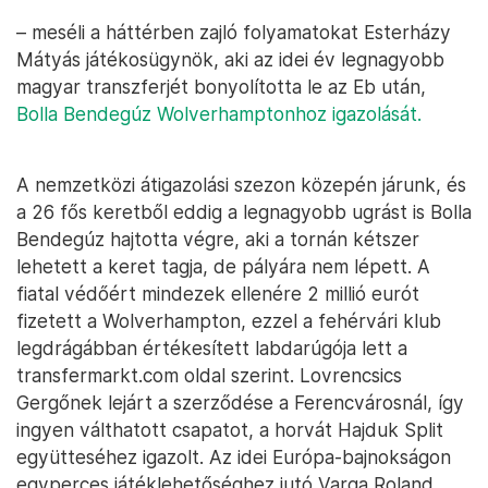
– meséli a háttérben zajló folyamatokat Esterházy
Mátyás játékosügynök, aki az idei év legnagyobb
magyar transzferjét bonyolította le az Eb után,
Bolla Bendegúz Wolverhamptonhoz igazolását.
A nemzetközi átigazolási szezon közepén járunk, és
a 26 fős keretből eddig a legnagyobb ugrást is Bolla
Bendegúz hajtotta végre, aki a tornán kétszer
lehetett a keret tagja, de pályára nem lépett. A
fiatal védőért mindezek ellenére 2 millió eurót
fizetett a Wolverhampton, ezzel a fehérvári klub
legdrágábban értékesített labdarúgója lett a
transfermarkt.com oldal szerint. Lovrencsics
Gergőnek lejárt a szerződése a Ferencvárosnál, így
ingyen válthatott csapatot, a horvát Hajduk Split
együtteséhez igazolt. Az idei Európa-bajnokságon
egyperces játéklehetőséghez jutó Varga Roland