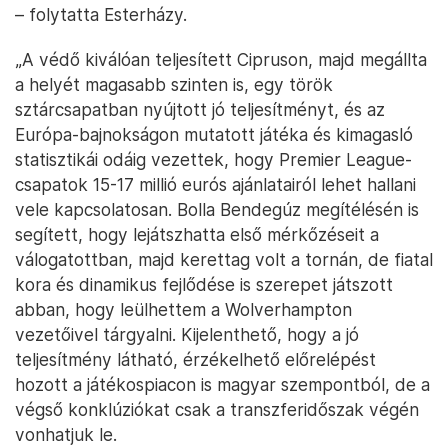
– folytatta Esterházy.
„A védő kiválóan teljesített Cipruson, majd megállta
a helyét magasabb szinten is, egy török
sztárcsapatban nyújtott jó teljesítményt, és az
Európa-bajnokságon mutatott játéka és kimagasló
statisztikái odáig vezettek, hogy Premier League-
csapatok 15-17 millió eurós ajánlatairól lehet hallani
vele kapcsolatosan. Bolla Bendegúz megítélésén is
segített, hogy lejátszhatta első mérkőzéseit a
válogatottban, majd kerettag volt a tornán, de fiatal
kora és dinamikus fejlődése is szerepet játszott
abban, hogy leülhettem a Wolverhampton
vezetőivel tárgyalni. Kijelenthető, hogy a jó
teljesítmény látható, érzékelhető előrelépést
hozott a játékospiacon is magyar szempontból, de a
végső konklúziókat csak a transzferidőszak végén
vonhatjuk le.