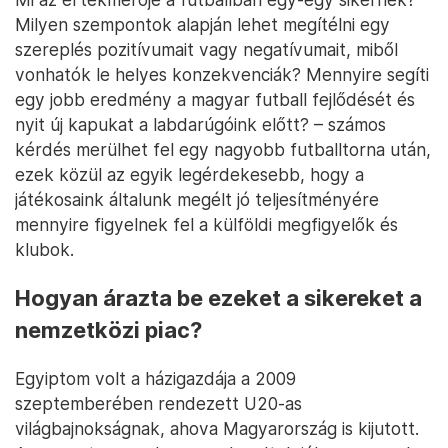
Milyen szempontok alapján lehet megítélni egy
szereplés pozitívumait vagy negatívumait, miből
vonhatók le helyes konzekvenciák? Mennyire segíti
egy jobb eredmény a magyar futball fejlődését és
nyit új kapukat a labdarúgóink előtt? – számos
kérdés merülhet fel egy nagyobb futballtorna után,
ezek közül az egyik legérdekesebb, hogy a
játékosaink általunk megélt jó teljesítményére
mennyire figyelnek fel a külföldi megfigyelők és
klubok.
Hogyan árazta be ezeket a sikereket a
nemzetközi piac?
Egyiptom volt a házigazdája a 2009
szeptemberében rendezett U20-as
világbajnokságnak, ahova Magyarország is kijutott.