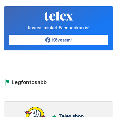
Kövess minket Facebookon is!
Követem!
Legfontosabb
Telex shop