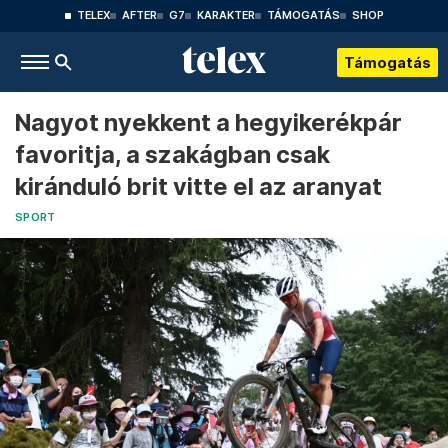
TELEX
AFTER
G7
KARAKTER
TÁMOGATÁS
SHOP
Támogatás
Nagyot nyekkent a hegyikerékpár
favoritja, a szakágban csak
kiránduló brit vitte el az aranyat
SPORT