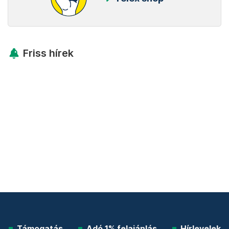
Friss hírek
Támogatás
Adó 1% felajánlás
Hírlevelek