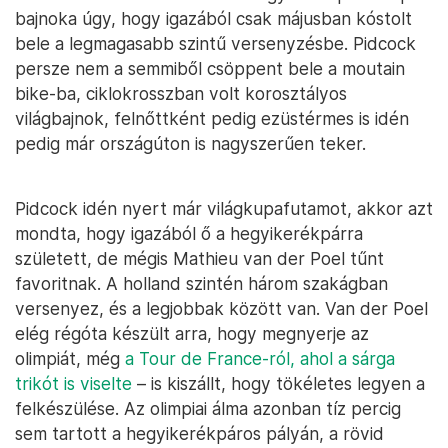
bajnoka úgy, hogy igazából csak májusban kóstolt
bele a legmagasabb szintű versenyzésbe. Pidcock
persze nem a semmiből csöppent bele a moutain
bike-ba, ciklokrosszban volt korosztályos
világbajnok, felnőttként pedig ezüstérmes is idén
pedig már országúton is nagyszerűen teker.
Pidcock idén nyert már világkupafutamot, akkor azt
mondta, hogy igazából ő a hegyikerékpárra
született, de mégis Mathieu van der Poel tűnt
favoritnak. A holland szintén három szakágban
versenyez, és a legjobbak között van. Van der Poel
elég régóta készült arra, hogy megnyerje az
olimpiát, még
a Tour de France-ról, ahol a sárga
trikót is viselte
– is kiszállt, hogy tökéletes legyen a
felkészülése. Az olimpiai álma azonban tíz percig
sem tartott a hegyikerékpáros pályán, a rövid