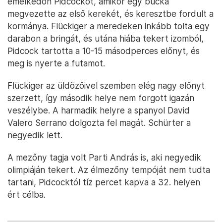
emelkedőn Pidcockot, amikor egy bucka
megvezette az első kerekét, és keresztbe fordult a
kormánya. Flückiger a meredeken inkább tolta egy
darabon a bringát, és utána hiába tekert izomból,
Pidcock tartotta a 10-15 másodperces előnyt, és
meg is nyerte a futamot.
Flückiger az üldözőivel szemben elég nagy előnyt
szerzett, így második helye nem forgott igazán
veszélybe. A harmadik helyre a spanyol David
Valero Serrano dolgozta fel magát. Schürter a
negyedik lett.
A mezőny tagja volt Parti András is, aki negyedik
olimpiáján tekert. Az élmezőny tempóját nem tudta
tartani, Pidcocktól tíz percet kapva a 32. helyen
ért célba.