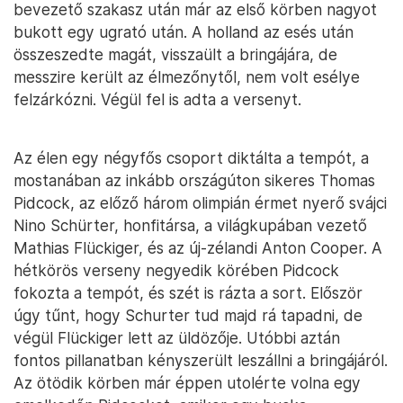
bevezető szakasz után már az első körben nagyot
bukott egy ugrató után. A holland az esés után
összeszedte magát, visszaült a bringájára, de
messzire került az élmezőnytől, nem volt esélye
felzárkózni. Végül fel is adta a versenyt.
Az élen egy négyfős csoport diktálta a tempót, a
mostanában az inkább országúton sikeres Thomas
Pidcock, az előző három olimpián érmet nyerő svájci
Nino Schürter, honfitársa, a világkupában vezető
Mathias Flückiger, és az új-zélandi Anton Cooper. A
hétkörös verseny negyedik körében Pidcock
fokozta a tempót, és szét is rázta a sort. Először
úgy tűnt, hogy Schurter tud majd rá tapadni, de
végül Flückiger lett az üldözője. Utóbbi aztán
fontos pillanatban kényszerült leszállni a bringájáról.
Az ötödik körben már éppen utolérte volna egy