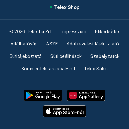
Telex Shop
© 2026 Telex.hu Zrt.
Impresszum
Etikai kódex
Átláthatóság
ÁSZF
Adatkezelési tájékoztató
Sütitájékoztató
Süti beállítások
Szabályzatok
Kommentelési szabályzat
Telex Sales