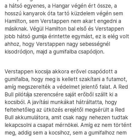
a hátsó egyenes, a Hangar végén ért össze, a
hosszú kanyarok óta tartó küzdelem végén sem
Hamilton, sem Verstappen nem akart engedni a
másiknak. Végül Hamilton bal első és Verstappen
jobb hátsó gumija érintette egymást, ez is elég volt
ahhoz, hogy Verstappen nagy sebességnél
kisodródjon, majd a gumifalba csapódjon.
Verstappen kocsija akkora erővel csapódott a
gumifalba, hogy meg is kellett szakítani a futamot,
amíg megszerelték a védelmet jelentő falat. A Red
Bull pilótája szerencsére saját erőből szállt ki a
kocsiból. A javítási munkákat hátráltatta, hogy
feltehetőleg az ütközés erejétől megsérült a Red
Bull akkumulátora, amit csak nagy nehezen tudtak
lekapcsolni a csapat mérnökei. Amíg ez nem történt
meg, addig sem a kocsihoz, sem a gumifalhoz nem