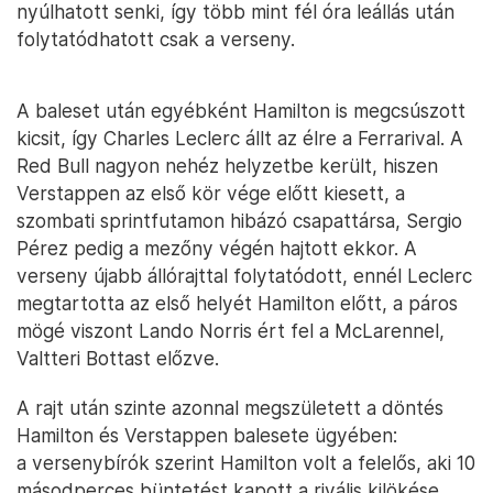
nyúlhatott senki, így több mint fél óra leállás után
folytatódhatott csak a verseny.
A baleset után egyébként Hamilton is megcsúszott
kicsit, így Charles Leclerc állt az élre a Ferrarival. A
Red Bull nagyon nehéz helyzetbe került, hiszen
Verstappen az első kör vége előtt kiesett, a
szombati sprintfutamon hibázó csapattársa, Sergio
Pérez pedig a mezőny végén hajtott ekkor. A
verseny újabb állórajttal folytatódott, ennél Leclerc
megtartotta az első helyét Hamilton előtt, a páros
mögé viszont Lando Norris ért fel a McLarennel,
Valtteri Bottast előzve.
A rajt után szinte azonnal megszületett a döntés
Hamilton és Verstappen balesete ügyében:
a versenybírók szerint Hamilton volt a felelős, aki 10
másodperces büntetést kapott a rivális kilökése