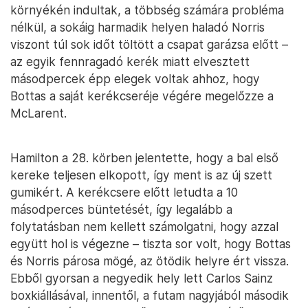
környékén indultak, a többség számára probléma
nélkül, a sokáig harmadik helyen haladó Norris
viszont túl sok időt töltött a csapat garázsa előtt –
az egyik fennragadó kerék miatt elvesztett
másodpercek épp elegek voltak ahhoz, hogy
Bottas a saját kerékcseréje végére megelőzze a
McLarent.
Hamilton a 28. körben jelentette, hogy a bal első
kereke teljesen elkopott, így ment is az új szett
gumikért. A kerékcsere előtt letudta a 10
másodperces büntetését, így legalább a
folytatásban nem kellett számolgatni, hogy azzal
együtt hol is végezne – tiszta sor volt, hogy Bottas
és Norris párosa mögé, az ötödik helyre ért vissza.
Ebből gyorsan a negyedik hely lett Carlos Sainz
boxkiállásával, innentől, a futam nagyjából második