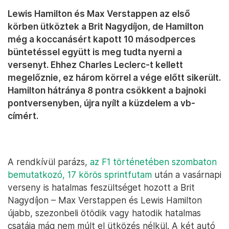
Lewis Hamilton és Max Verstappen az első
körben ütköztek a Brit Nagydíjon, de Hamilton
még a koccanásért kapott 10 másodperces
büntetéssel együtt is meg tudta nyerni a
versenyt. Ehhez Charles Leclerc-t kellett
megelőznie, ez három körrel a vége előtt sikerült.
Hamilton hátránya 8 pontra csökkent a bajnoki
pontversenyben, újra nyílt a küzdelem a vb-
címért.
A rendkívül parázs,
az F1 történetében szombaton
bemutatkozó, 17 körös sprintfutam
után a vasárnapi
verseny is hatalmas feszültséget hozott a Brit
Nagydíjon – Max Verstappen és Lewis Hamilton
újabb, szezonbeli ötödik vagy hatodik hatalmas
csatája mág nem múlt el ütközés nélkül. A két autó