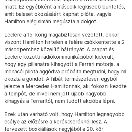
miatt. Ez egyébként a második legkisebb büntetés,
amit baleset okozásáért kaphat pilóta, vagyis
Hamilton elég simán megúszta a dolgot.
Leclerc a 15. körig magabiztosan vezetett, ekkor
viszont Hamilton hirtelen a felére csökkentette a 2
másodperchez közelítő hátrányát. A csapat és
Leclerc közötti rádiókommunikációból kiderült,
hogy egy pillanatra kihagyott a Ferrari motorja, a
monacói pilóta aggódva próbálta megtudni, hogy mi
okozta a gondot. A hibát természetesen egyből
jelezte a Mercedes Hamiltonnak, aki fokozni kezdte
a tempót, de mivel nem jött újabb nagyobb
kihagyás a Ferraritól, nem tudott akcióba lépni.
Ezek után várható volt, hogy Hamilton legnagyobb
esélye az előzésre a kerékcseréknél lesz. A
tervezett boxkiállások nagyjából a 20. kör