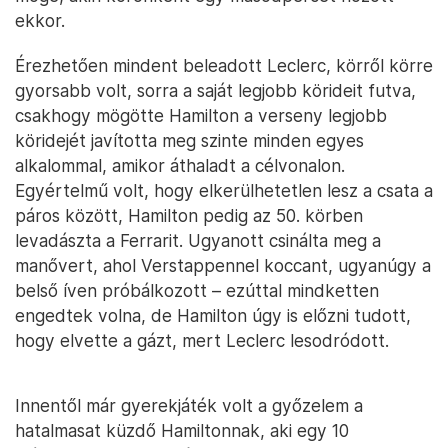
ekkor.
Érezhetően mindent beleadott Leclerc, körről körre
gyorsabb volt, sorra a saját legjobb körideit futva,
csakhogy mögötte Hamilton a verseny legjobb
köridejét javította meg szinte minden egyes
alkalommal, amikor áthaladt a célvonalon.
Egyértelmű volt, hogy elkerülhetetlen lesz a csata a
páros között, Hamilton pedig az 50. körben
levadászta a Ferrarit. Ugyanott csinálta meg a
manővert, ahol Verstappennel koccant, ugyanúgy a
belső íven próbálkozott – ezúttal mindketten
engedtek volna, de Hamilton úgy is előzni tudott,
hogy elvette a gázt, mert Leclerc lesodródott.
Innentől már gyerekjáték volt a győzelem a
hatalmasat küzdő Hamiltonnak, aki egy 10