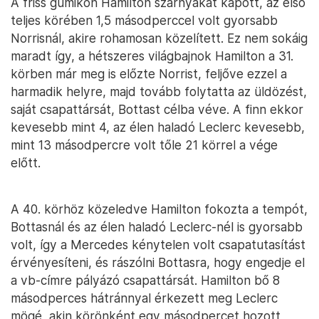
A friss gumikon Hamilton szárnyakat kapott, az első
teljes körében 1,5 másodperccel volt gyorsabb
Norrisnál, akire rohamosan közelített. Ez nem sokáig
maradt így, a hétszeres világbajnok Hamilton a 31.
körben már meg is előzte Norrist, feljőve ezzel a
harmadik helyre, majd tovább folytatta az üldözést,
saját csapattársát, Bottast célba véve. A finn ekkor
kevesebb mint 4, az élen haladó Leclerc kevesebb,
mint 13 másodpercre volt tőle 21 körrel a vége
előtt.
A 40. körhöz közeledve Hamilton fokozta a tempót,
Bottasnál és az élen haladó Leclerc-nél is gyorsabb
volt, így a Mercedes kénytelen volt csapatutasítást
érvényesíteni, és rászólni Bottasra, hogy engedje el
a vb-címre pályázó csapattársát. Hamilton bő 8
másodperces hátránnyal érkezett meg Leclerc
mögé, akin körönként egy másodpercet hozott