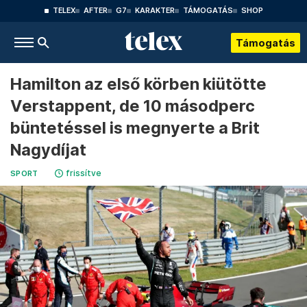
TELEX
AFTER
G7
KARAKTER
TÁMOGATÁS
SHOP
Támogatás
Hamilton az első körben kiütötte
Verstappent, de 10 másodperc
büntetéssel is megnyerte a Brit
Nagydíjat
frissítve
SPORT