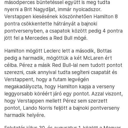
másodperces büntetéssel együtt is meg tudta
nyerni a Brit Nagydíjat, immár nyolcadszor.
Verstappen kiesésének köszönhetően Hamilton 8
pontra csökkentette hátrányát a bajnoki
pontversenyben, a csapatok között pedig 4 pontra
jött fel a Mercedes a Red Bull mögé.
Hamilton mögött Leclerc lett a második, Bottas
pedig a harmadik, mögöttük a két McLaren ért
célba. Pérez a másik Red Bull-lal nem tudott pontot
szerezni, csak annyival tudta segíteni csapatát és
Verstappent, hogy a futam legvégén
megakadályozta, hogy Hamilton kapja a verseny
leggyorsabb köréért járó egy pontot. Azzal viszont,
hogy Verstappen mellett Pérez sem szerzett
pontot, Lando Norris feljött a bajnoki pontverseny
harmadik helyére.
Folytatás július 30. és augusztus 1. között a Magyar