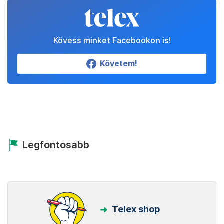
Kövess minket Facebookon is!
Követem!
Legfontosabb
Telex shop