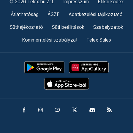
© 2026 Telex.hu Zrt.
Impresszum
Etikai kódex
Átláthatóság
ÁSZF
Adatkezelési tájékoztató
Sütitájékoztató
Süti beállítások
Szabályzatok
Kommentelési szabályzat
Telex Sales