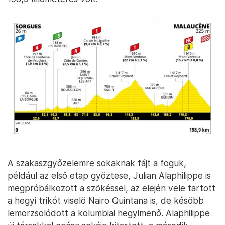
A szakaszgyőzelemre sokaknak fájt a foguk,
például az első etap győztese, Julian Alaphilippe is
megpróbálkozott a szökéssel, az elején vele tartott
a hegyi trikót viselő Nairo Quintana is, de később
lemorzsolódott a kolumbiai hegyimenő. Alaphilippe