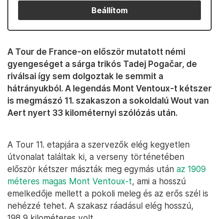
Beállítom
A Tour de France-on először mutatott némi
gyengeséget a sárga trikós Tadej Pogačar, de
riválsai így sem dolgoztak le semmit a
hátrányukból. A legendás Mont Ventoux-t kétszer
is megmászó 11. szakaszon a sokoldalú Wout van
Aert nyert 33 kilométernyi szólózás után.
A Tour 11. etapjára a szervezők elég kegyetlen
útvonalat találtak ki, a verseny történetében
először kétszer mászták meg egymás után
az 1909
méteres magas Mont Ventoux-t
, ami a hosszú
emelkedője mellett a pokoli meleg és az erős szél is
nehézzé tehet. A szakasz ráadásul elég hosszú,
198,9 kilométeres volt.