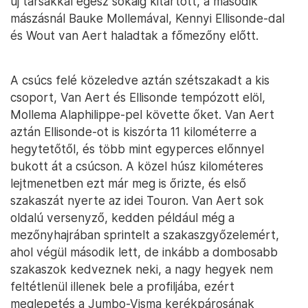
új társakkal egész sokáig kitartott, a második
mászásnál Bauke Mollemával, Kennyi Ellisonde-dal
és Wout van Aert haladtak a főmezőny előtt.
A csúcs felé közeledve aztán szétszakadt a kis
csoport, Van Aert és Ellisonde tempózott elöl,
Mollema Alaphilippe-pel követte őket. Van Aert
aztán Ellisonde-ot is kiszórta 11 kilométerre a
hegytetőtől, és több mint egyperces előnnyel
bukott át a csúcson. A közel húsz kilométeres
lejtmenetben ezt már meg is őrizte, és első
szakaszát nyerte az idei Touron. Van Aert sok
oldalú versenyző, kedden például még a
mezőnyhajrában sprintelt a szakaszgyőzelemért,
ahol végül második lett, de inkább a dombosabb
szakaszok kedveznek neki, a nagy hegyek nem
feltétlenül illenek bele a profiljába, ezért
meglepetés a Jumbo-Visma kerékpárosának