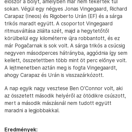
először a bolyt, amelyben már nem tekertek túl
sokan. Végül egy négyes Jonas Vingegaard, Richard
Carapaz (Ineos) és Rigoberto Urán (EF) és a sárga
trikós maradt együtt. A csoportot Vingegaard
ritmusváltása zilálta szét, majd a hegytetőtől
körülbelül egy kilométerre újra robbantott, és ez
már Pogačarnak is sok volt. A sárga trikós a csúcsig
negyven másodperces hátrányba, aggódnia így sem
kellett, összetettben több mint öt perc előnye volt.
A lejtmenetben aztán meg is fogta Vingegaardt,
ahogy Carapaz és Urán is visszazárkózott.
A nap egyik nagy vesztese Ben O'Connor volt, aki
az összetett második helyéről az ötödikre csúszott,
mert a második mászásnál nem tudott együtt
maradni a legjobbakkal.
Eredmények: