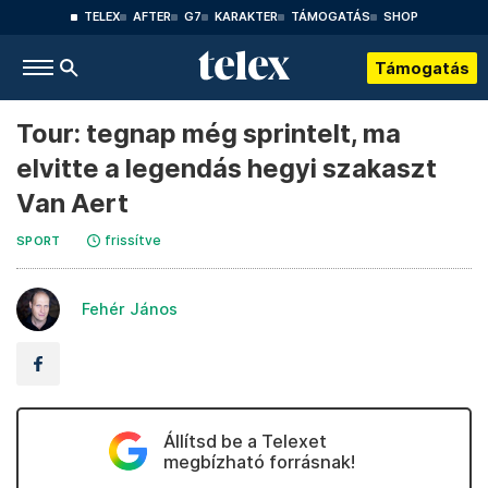
TELEX
AFTER
G7
KARAKTER
TÁMOGATÁS
SHOP
Támogatás
Tour: tegnap még sprintelt, ma
elvitte a legendás hegyi szakaszt
Van Aert
frissítve
SPORT
Fehér János
Állítsd be a Telexet
megbízható forrásnak!