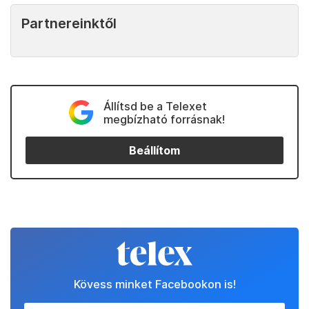
Partnereinktől
Állítsd be a Telexet
megbízható forrásnak!
Beállítom
Kövess minket Facebookon is!