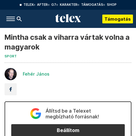
TELEX
AFTER
G7
KARAKTER
TÁMOGATÁS
SHOP
Támogatás
Mintha csak a viharra vártak volna a
magyarok
SPORT
Fehér János
Állítsd be a Telexet
megbízható forrásnak!
Beállítom