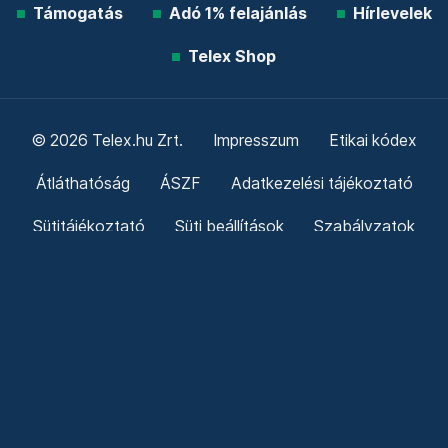
Támogatás
Adó 1% felajánlás
Hírlevelek
Telex Shop
© 2026 Telex.hu Zrt.
Impresszum
Etikai kódex
Átláthatóság
ÁSZF
Adatkezelési tájékoztató
Sütitájékoztató
Süti beállítások
Szabályzatok
Kommentelési szabályzat
Telex Sales