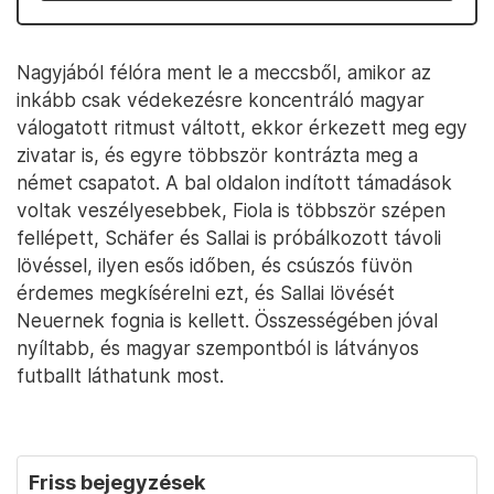
Nagyjából félóra ment le a meccsből, amikor az
inkább csak védekezésre koncentráló magyar
válogatott ritmust váltott, ekkor érkezett meg egy
zivatar is, és egyre többször kontrázta meg a
német csapatot. A bal oldalon indított támadások
voltak veszélyesebbek, Fiola is többször szépen
fellépett, Schäfer és Sallai is próbálkozott távoli
lövéssel, ilyen esős időben, és csúszós füvön
érdemes megkísérelni ezt, és Sallai lövését
Neuernek fognia is kellett. Összességében jóval
nyíltabb, és magyar szempontból is látványos
futballt láthatunk most.
Friss bejegyzések