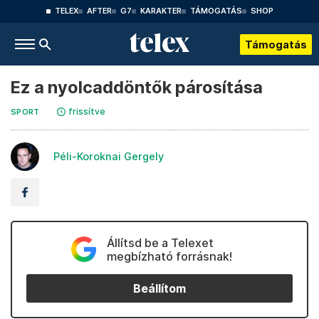
TELEX
AFTER
G7
KARAKTER
TÁMOGATÁS
SHOP
Támogatás
Ez a nyolcaddöntők párosítása
frissítve
SPORT
Péli-Koroknai Gergely
Állítsd be a Telexet
megbízható forrásnak!
Beállítom