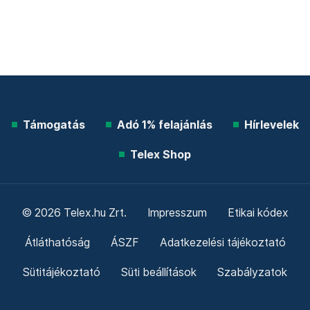
Támogatás
Adó 1% felajánlás
Hírlevelek
Telex Shop
© 2026 Telex.hu Zrt.
Impresszum
Etikai kódex
Átláthatóság
ÁSZF
Adatkezelési tájékoztató
Sütitájékoztató
Süti beállítások
Szabályzatok
Kommentelési szabályzat
Telex Sales