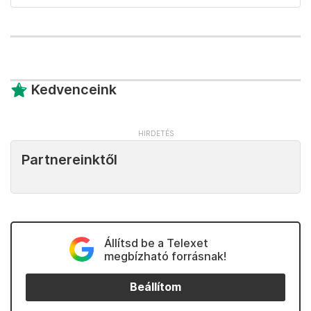
Kedvenceink
Partnereinktől
Állítsd be a Telexet
megbízható forrásnak!
Beállítom