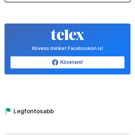
Kövess minket Facebookon is!
Követem!
Legfontosabb