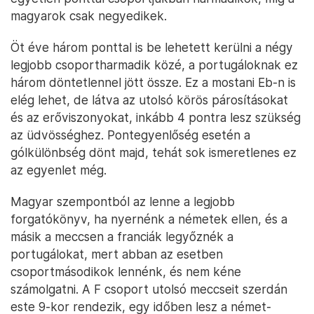
magyarok csak negyedikek.
Öt éve három ponttal is be lehetett kerülni a négy
legjobb csoportharmadik közé, a portugáloknak ez
három döntetlennel jött össze. Ez a mostani Eb-n is
elég lehet, de látva az utolsó körös párosításokat
és az erőviszonyokat, inkább 4 pontra lesz szükség
az üdvösséghez. Pontegyenlőség esetén a
gólkülönbség dönt majd, tehát sok ismeretlenes ez
az egyenlet még.
Magyar szempontból az lenne a legjobb
forgatókönyv, ha nyernénk a németek ellen, és a
másik a meccsen a franciák legyőznék a
portugálokat, mert abban az esetben
csoportmásodikok lennénk, és nem kéne
számolgatni. A F csoport utolsó meccseit szerdán
este 9-kor rendezik, egy időben lesz a német-