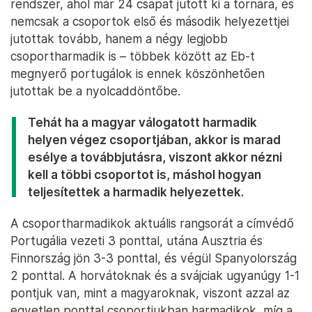
rendszer, ahol már 24 csapat jutott ki a tornára, és
nemcsak a csoportok első és második helyezettjei
jutottak tovább, hanem a négy legjobb
csoportharmadik is – többek között az Eb-t
megnyerő portugálok is ennek köszönhetően
jutottak be a nyolcaddöntőbe.
Tehát ha a magyar válogatott harmadik
helyen végez csoportjában, akkor is marad
esélye a továbbjutásra, viszont akkor nézni
kell a többi csoportot is, máshol hogyan
teljesítettek a harmadik helyezettek.
A csoportharmadikok aktuális rangsorát a címvédő
Portugália vezeti 3 ponttal, utána Ausztria és
Finnország jön 3-3 ponttal, és végül Spanyolország
2 ponttal. A horvátoknak és a svájciak ugyanúgy 1-1
pontjuk van, mint a magyaroknak, viszont azzal az
egyetlen ponttal csoportjukban harmadikok, míg a