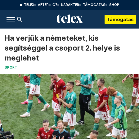
TELEX
AFTER
G7
KARAKTER
TÁMOGATÁS
SHOP
Támogatás
Ha verjük a németeket, kis
segítséggel a csoport 2. helye is
meglehet
SPORT