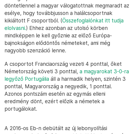
döntetlennel a magyar válogatottnak megmaradt az
esélye, hogy továbbjusson a halálcsoportnak
kikiáltott F csoportból. (
Összefoglalónkat itt tudja
elolvasni.
) Ehhez azonban az utolsó körben
mindképpen le kell győznie az előző Európa-
bajnokságon elődöntős németeket, ami még
nagyobb szenzáció lenne.
A csoportot Franciaország vezeti 4 ponttal, őket
Németország követi 3 ponttal,
a magyarokat 3-0-ra
legyőző Portugália
áll a harmadik helyen, szintén 3
ponttal, Magyarország a negyedik, 1 ponttal.
Azonos pontszám esetén az egymás elleni
eredmény dönt, ezért előzik a németek a
portugálokat.
A 2016-os Eb-n debütált az új lebonyolítási