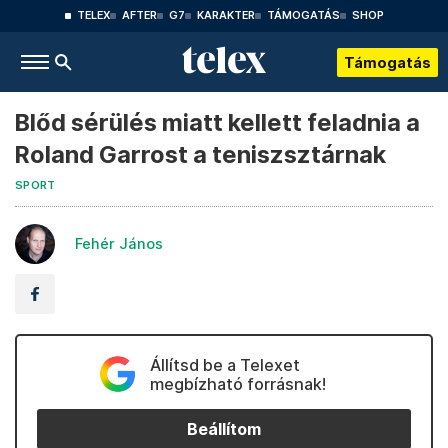
TELEX
AFTER
G7
KARAKTER
TÁMOGATÁS
SHOP
Támogatás
Blőd sérülés miatt kellett feladnia a
Roland Garrost a teniszsztárnak
SPORT
Fehér János
Állítsd be a Telexet
megbízható forrásnak!
Beállítom