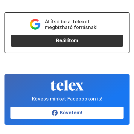
Állítsd be a Telexet
megbízható forrásnak!
Beállítom
Kövess minket Facebookon is!
Követem!