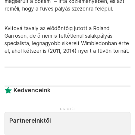
megsérült a bokám” – írta közleményében, és azt
reméli, hogy a füves pályás szezonra felépül.
Kvitová tavaly az elődöntőig jutott a Roland
Garroson, de ő nem is feltétlenül salakpályás
specialista, legnagyobb sikereit Wimbledonban érte
el, ahol kétszer is (2011, 2014) nyert a füvön tornát.
Kedvenceink
Partnereinktől