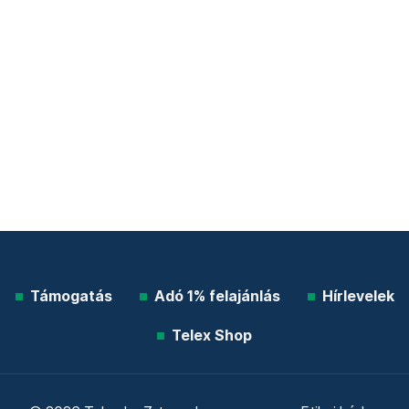
Támogatás
Adó 1% felajánlás
Hírlevelek
Telex Shop