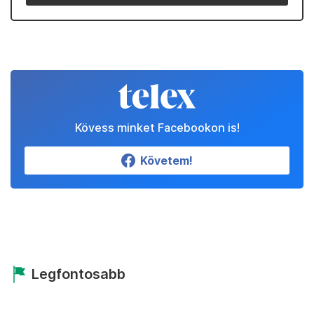
Kövess minket Facebookon is!
Követem!
Legfontosabb