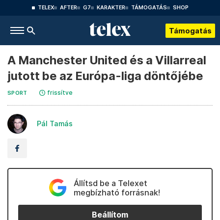
TELEX
AFTER
G7
KARAKTER
TÁMOGATÁS
SHOP
Támogatás
A Manchester United és a Villarreal
jutott be az Európa-liga döntőjébe
frissítve
SPORT
Pál Tamás
Állítsd be a Telexet
megbízható forrásnak!
Beállítom