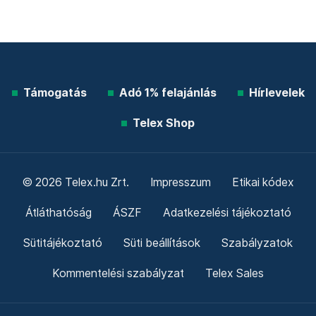
Támogatás
Adó 1% felajánlás
Hírlevelek
Telex Shop
© 2026 Telex.hu Zrt.
Impresszum
Etikai kódex
Átláthatóság
ÁSZF
Adatkezelési tájékoztató
Sütitájékoztató
Süti beállítások
Szabályzatok
Kommentelési szabályzat
Telex Sales