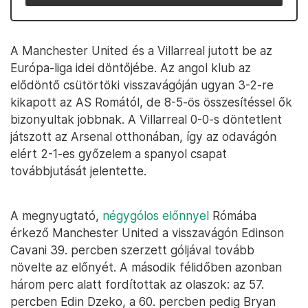
A Manchester United és a Villarreal jutott be az
Európa-liga idei döntőjébe. Az angol klub az
elődöntő csütörtöki visszavágóján ugyan 3-2-re
kikapott az AS Romától, de 8-5-ös összesítéssel ők
bizonyultak jobbnak. A Villarreal 0-0-s döntetlent
játszott az Arsenal otthonában, így az odavágón
elért 2-1-es győzelem a spanyol csapat
továbbjutását jelentette.
A megnyugtató,
négygólos előnnyel
Rómába
érkező Manchester United a visszavágón Edinson
Cavani 39. percben szerzett góljával tovább
növelte az előnyét. A második félidőben azonban
három perc alatt fordítottak az olaszok: az 57.
percben Edin Dzeko, a 60. percben pedig Bryan