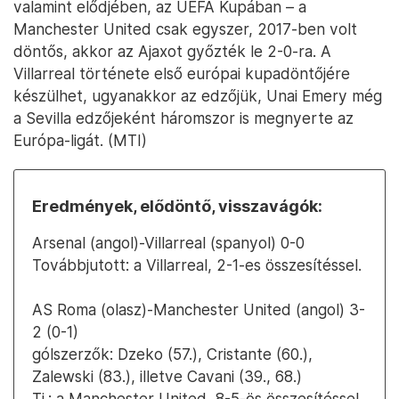
valamint elődjében, az UEFA Kupában – a
Manchester United csak egyszer, 2017-ben volt
döntős, akkor az Ajaxot győzték le 2-0-ra. A
Villarreal története első európai kupadöntőjére
készülhet, ugyanakkor az edzőjük, Unai Emery még
a Sevilla edzőjeként háromszor is megnyerte az
Európa-ligát. (MTI)
Eredmények, elődöntő, visszavágók:
Arsenal (angol)-Villarreal (spanyol) 0-0
Továbbjutott: a Villarreal, 2-1-es összesítéssel.
AS Roma (olasz)-Manchester United (angol) 3-
2 (0-1)
gólszerzők: Dzeko (57.), Cristante (60.),
Zalewski (83.), illetve Cavani (39., 68.)
Tj.: a Manchester United, 8-5-ös összesítéssel.