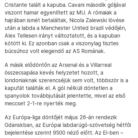
Cristante talált a kapuba. Cavani második góljával
viszont hamar egyenlített az MU. A rómaiak a
hajrában ismét betaláltak, Nicola Zalewski lövése
után a labda a Manchester United brazil védőjén,
Alex Tellesen irányt változtatott, és a kapuban
kötött ki. Ez azonban csak a viszonylag tisztes
búcsúhoz volt elegendő az AS Romának.
A másik elődöntőn az Arsenal és a Villarreal
összecsapása kevés helyzetet hozott, a
londoniaknak szerencséjük sem volt, többször is a
kapufát találták el. A gól nélküli döntetlen a
spanyolok továbbjutását jelentette, mivel az első
meccset 2-1-re nyerték meg.
Az Európa-liga döntőjét május 26-án rendezik
Gdanskban, az Európai labdarúgó-szövetség hétfői
bejelentése szerint 9500 néző előtt. Az El-ben –