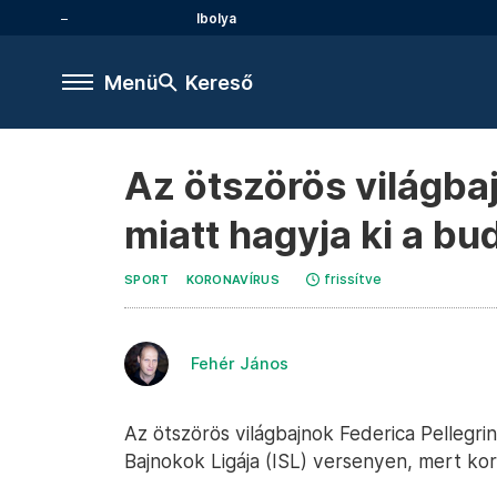
Ibolya
Menü
Kereső
Az ötszörös világbaj
miatt hagyja ki a bu
frissítve
SPORT
KORONAVÍRUS
Fehér János
Az ötszörös világbajnok Federica Pellegri
Bajnokok Ligája (ISL) versenyen, mert kor