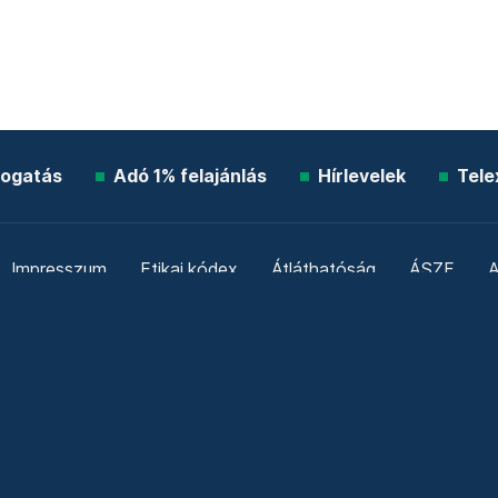
ogatás
Adó 1% felajánlás
Hírlevelek
Tele
Impresszum
Etikai kódex
Átláthatóság
ÁSZF
A
Süti beállítások
Szabályzatok
Kommentelési szabály