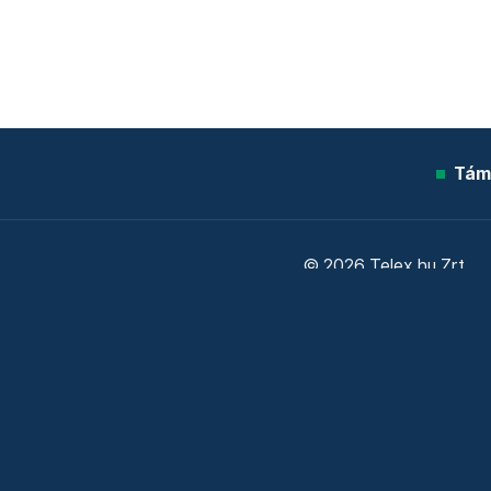
Tám
© 2026 Telex.hu Zrt.
Sütitájékoztató