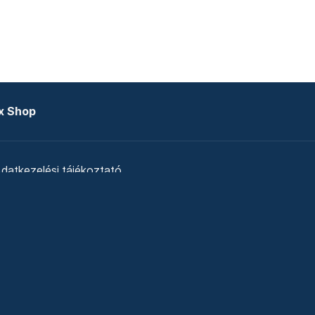
x Shop
datkezelési tájékoztató
zat
Telex Sales