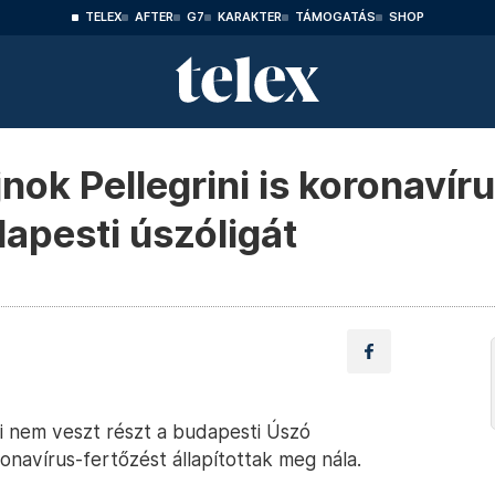
TELEX
AFTER
G7
KARAKTER
TÁMOGATÁS
SHOP
nok Pellegrini is koronavír
dapesti úszóligát
ni nem veszt részt a budapesti Úszó
onavírus-fertőzést állapítottak meg nála.