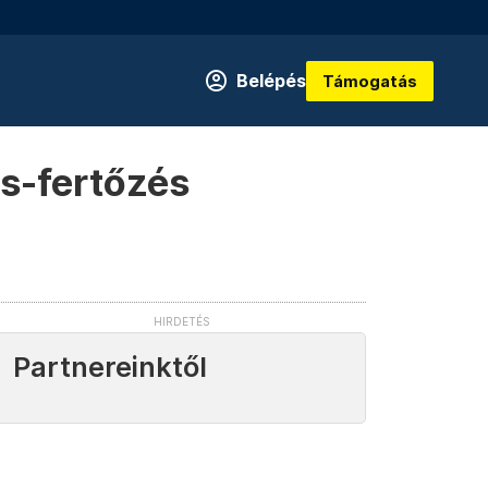
Belépés
Támogatás
us-fertőzés
Partnereinktől