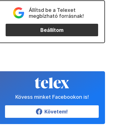
Állítsd be a Telexet
megbízható forrásnak!
Beállítom
Kövess minket Facebookon is!
Követem!