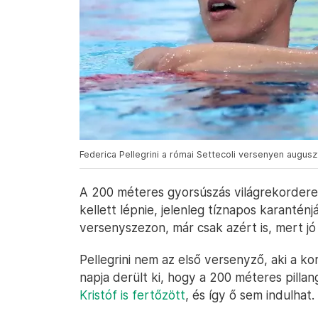
Federica Pellegrini a római Settecoli versenyen augus
A 200 méteres gyorsúszás világrekordere
kellett lépnie, jelenleg tíznapos karanténjá
versenyszezon, már csak azért is, mert j
Pellegrini nem az első versenyző, aki a ko
napja derült ki, hogy a 200 méteres pilla
Kristóf is fertőzött
, és így ő sem indulhat.