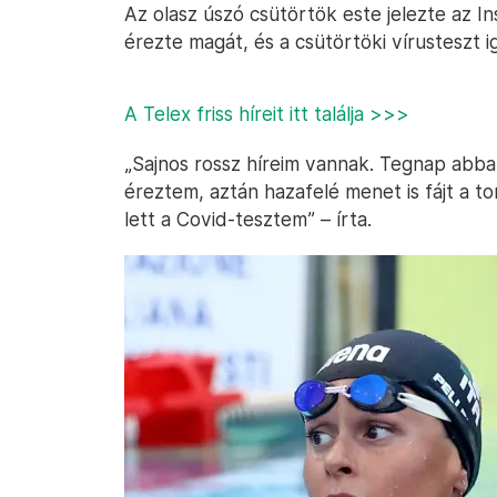
Az olasz úszó csütörtök este jelezte az I
érezte magát, és a csütörtöki vírusteszt ig
A Telex friss híreit itt találja >>>
„Sajnos rossz híreim vannak. Tegnap abb
éreztem, aztán hazafelé menet is fájt a t
lett a Covid-tesztem” – írta.