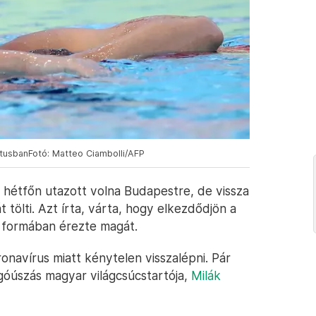
ztusbanFotó: Matteo Ciambolli/AFP
 hétfőn utazott volna Budapestre, de vissza
t tölti. Azt írta, várta, hogy elkezdődjön a
ó formában érezte magát.
ronavírus miatt kénytelen visszalépni. Pár
ngóúszás magyar világcsúcstartója,
Milák