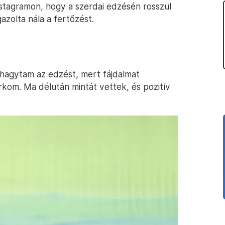
nstagramon, hogy a szerdai edzésén rosszul
azolta nála a fertőzést.
ahagytam az edzést, mert fájdalmat
orkom. Ma délután mintát vettek, és pozitív