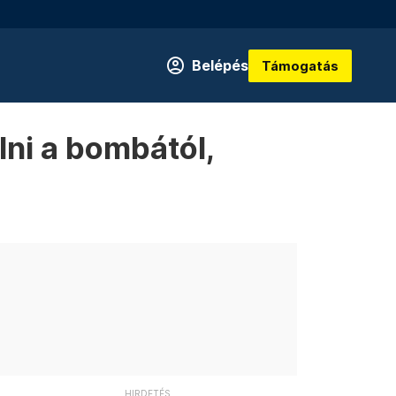
Belépés
Támogatás
lni a bombától,