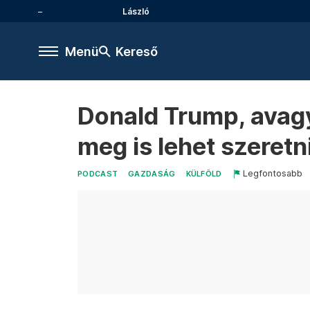
László
Menü
Kereső
Donald Trump, avagy
meg is lehet szeretn
Legfontosabb
PODCAST
GAZDASÁG
KÜLFÖLD