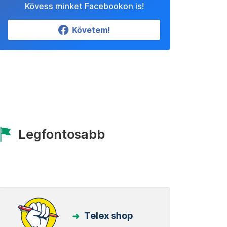
Kövess minket Facebookon is!
Követem!
Legfontosabb
Telex shop