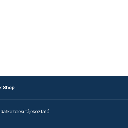
x Shop
datkezelési tájékoztató
zat
Telex Sales