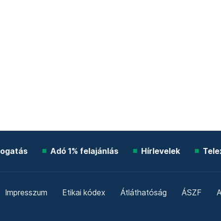
ogatás
Adó 1% felajánlás
Hírlevelek
Tele
Impresszum
Etikai kódex
Átláthatóság
ÁSZF
A
Süti beállítások
Szabályzatok
Kommentelési szabály