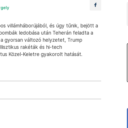
rgely
s villámháborújából, és úgy tűnik, bejött a
 bombák ledobása után Teherán feladta a
a gyorsan változó helyzetet, Trump
llisztikus rakéták és hi-tech
tus Közel-Keletre gyakorolt hatását.