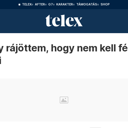
TELEX
AFTER
G7
KARAKTER
TÁMOGATÁS
SHOP
 rájöttem, hogy nem kell fé
i