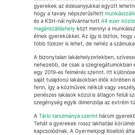
gyerekek az édesanyjukkal együtt lehetne
hogy a tavaly népszerűsített
munkásszálló
és a KSH-nál nyilvántartott
44 ezer közöss
magánszálláshely
közt mennyi a munkásszá
élnek gyerekükkel. Az így is biztos, hog
több tízezer is lehet, de nehéz a számuka
A bizonytalan lakáshelyzetekben, szíves
nehezebb, de csak a szegregátumokban é
egy 2019-es felmérés szerint. Itt különös
saját tulajdonú lakásokban élők körében 
fenn, így a közművek nélküli vagy veszély
penészes lakások közül is átlagon felüli 
szegénység egyik dimenziója az extrém túl
A
Tárki tanulmánya szerint
három gyerekből
Tehát a gyerekek rossz lakhatási körülmé
kapcsolódnak. A Gyermekjogi Koalíció álta