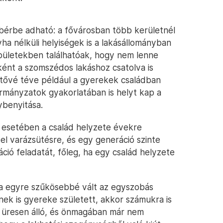
bérbe adható: a fővárosban több kerületnél
a nélküli helyiségek is a lakásállományban
ületekben találhatóak, hogy nem lenne
ént a szomszédos lakáshoz csatolva is
etővé téve például a gyerekek családban
mányzatok gyakorlatában is helyt kap a
ybenyitása.
 esetében a család helyzete évekre
l varázsütésre, és egy generáció szinte
ció feladatát, főleg, ha egy család helyzete
ra egyre szűkösebbé vált az egyszobás
nek is gyereke született, akkor számukra is
z üresen álló, és önmagában már nem