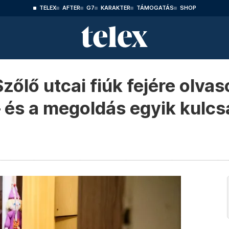
TELEX
AFTER
G7
KARAKTER
TÁMOGATÁS
SHOP
zőlő utcai fiúk fejére olvas
és a megoldás egyik kulcsa