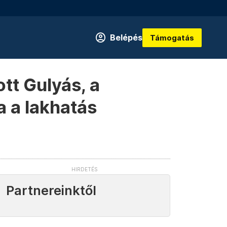
Belépés
Támogatás
ott Gulyás, a
 a lakhatás
Partnereinktől