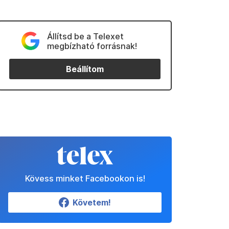
Állítsd be a Telexet
megbízható forrásnak!
Beállítom
Kövess minket Facebookon is!
Követem!