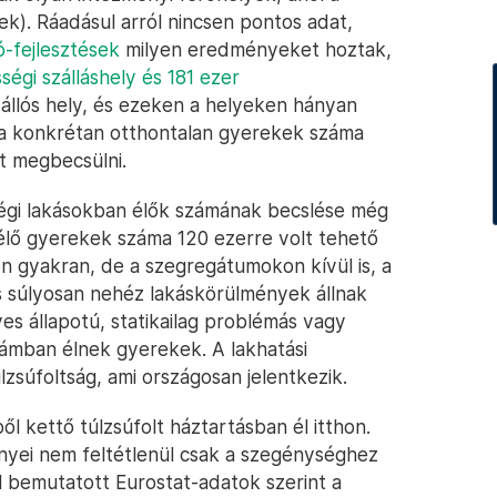
k). Ráadásul arról nincsen pontos adat,
-fejlesztések
milyen eredményeket hoztak,
égi szálláshely és 181 ezer
llós hely, és ezeken a helyeken hányan
y a konkrétan otthontalan gyerekek száma
t megbecsülni.
ségi lakásokban élők számának becslése még
lő gyerekek száma 120 ezerre volt tehető
en gyakran, de a szegregátumokon kívül is, a
is súlyosan nehéz lakáskörülmények állnak
es állapotú, statikailag problémás vagy
számban élnek gyerekek. A lakhatási
zsúfoltság, ami országosan jelentkezik.
 kettő túlzsúfolt háztartásban él itthon.
nyei nem feltétlenül csak a szegénységhez
l bemutatott Eurostat-adatok szerint a