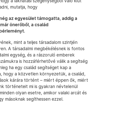
 hogy a lakhatási szegénységből való kiút
adni, mutatja, hogy
 még az egyesület támogatta, addig a
 már önerőből, a család
j bérleményt.
ének, mint a teljes társadalom szintjén
yen. A társadalmi megbékélésnek is fontos
dalmi egység, és a rászoruló emberek
zámukra is hozzáférhetővé válik a segítség
nleg ha egy család segítséget kap a
, hogy a közvetlen környezetük, a család,
sok kárára történt – miért éppen ők, miért
nk történeteit mi is gyakran névtelenül
nden olyan esetre, amikor valaki arcát és
ogy másoknak segíthessen ezzel.