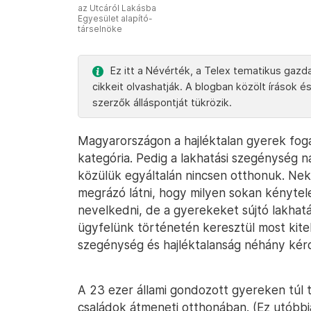
az Utcáról Lakásba
Egyesület alapító-
társelnöke
Ez itt a Névérték, a Telex tematikus gazd
cikkeit olvashatják. A blogban közölt íráso
szerzők álláspontját tükrözik.
Magyarországon a hajléktalan gyerek fogal
kategória. Pedig a lakhatási szegénység 
közülük egyáltalán nincsen otthonuk. Nekü
megrázó látni, hogy milyen sokan kénytele
nevelkedni, de a gyerekeket sújtó lakhat
ügyfelünk történetén keresztül most kite
szegénység és hajléktalanság néhány kér
A 23 ezer állami gondozott gyereken túl
családok átmeneti otthonában. (Ez utóbbi