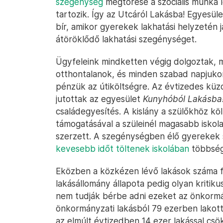
szegénység
megtörése a szociális munka 
tartozik. Így az Utcáról Lakásba! Egyesül
bír, amikor gyerekek lakhatási helyzetén 
átöröklődő lakhatási szegénységet.
Ügyfeleink mindketten végig dolgoztak, 
otthontalanok, és minden szabad napjukon
pénzük az útiköltségre. Az évtizedes k
jutottak az egyesület
Kunyhóból Lakásba
családegyesítés. A kislány a szülőkhöz köl
támogatásával a szüleinél magasabb iskol
szerzett. A szegénységben élő gyerekek 
kevesebb időt töltenek iskolában
többségi
Eközben a közkézen lévő lakások száma 
lakásállomány állapota pedig olyan kriti
nem tudják bérbe adni ezeket az önkorm
önkormányzati lakásból 79 ezerben lakott
az elmúlt évtizedben 14 ezer lakással csö