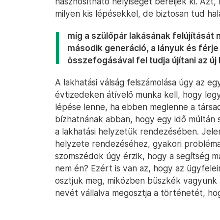
hasznosítható helyiséget béreljék ki. Azt,
milyen kis lépésekkel, de biztosan tud hal
míg a szülőpár lakásának felújítását
második generáció, a lányuk és férje
összefogásával fel tudja újítani az ú
A lakhatási válság felszámolása úgy az egy
évtizedeken átívelő munka kell, hogy leg
lépése lenne, ha ebben meglenne a társa
bízhatnának abban, hogy egy idő múltán s
a lakhatási helyzetük rendezésében. Jele
helyzete rendezéséhez, gyakori probléma
szomszédok úgy érzik, hogy a segítség má
nem én? Ezért is van az, hogy az ügyfelei
osztjuk meg, miközben büszkék vagyunk mi
nevét vállalva megosztja a történetét, h