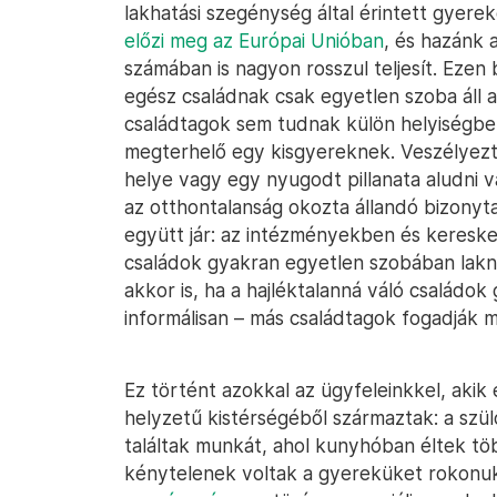
lakhatási szegénység által érintett gyer
előzi meg az Európai Unióban
, és hazánk 
számában is nagyon rosszul teljesít. Ezen 
egész családnak csak egyetlen szoba áll
családtagok sem tudnak külön helyiségben 
megterhelő egy kisgyereknek. Veszélyezte
helye vagy egy nyugodt pillanata aludni 
az otthontalanság okozta állandó bizony
együtt jár: az intézményekben és kereske
családok gyakran egyetlen szobában lakn
akkor is, ha a hajléktalanná váló családok
informálisan – más családtagok fogadják 
Ez történt azokkal az ügyfeleinkkel, akik
helyzetű kistérségéből származtak: a szü
találtak munkát, ahol kunyhóban éltek tö
kénytelenek voltak a gyereküket rokonuk