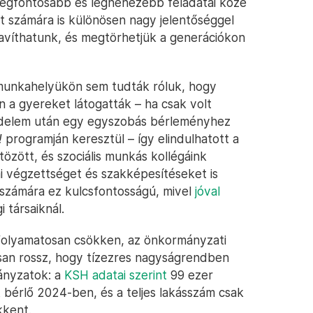
legfontosabb és legnehezebb feladatai közé
et számára is különösen nagy jelentőséggel
javíthatunk, és megtörhetjük a generációkon
munkahelyükön sem tudták róluk, hogy
 a gyereket látogatták – ha csak volt
üzdelem után egy egyszobás bérleményhez
!
programján keresztül – így elindulhatott a
tözött, és szociális munkás kollégáink
ai végzettséget és szakképesítéseket is
számára ez kulcsfontosságú, mivel
jóval
 társaiknál.
folyamatosan csökken, az önkormányzati
kusan rossz, hogy tízezres nagyságrendben
ányzatok: a
KSH adatai szerint
99 ezer
 bérlő 2024-ben, és a teljes lakásszám csak
kkent.