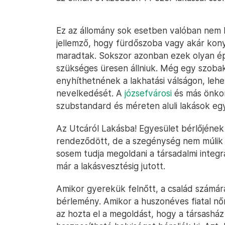
Ez az állomány sok esetben valóban nem 
jellemző, hogy fürdőszoba vagy akár konyh
maradtak. Sokszor azonban ezek olyan ép
szükséges üresen állniuk. Még egy szobak
enyhíthetnének a lakhatási válságon, leh
nevelkedését. A
józsefvárosi
és más önkor
szubstandard és méreten aluli lakások eg
Az Utcáról Lakásba! Egyesület bérlőjének
rendeződött, de a szegénység nem múlik e
sosem tudja megoldani a társadalmi integrá
már a lakásvesztésig jutott.
Amikor gyerekük felnőtt, a család számá
bérlemény. Amikor a huszonéves fiatal nő
az hozta el a megoldást, hogy a társashá