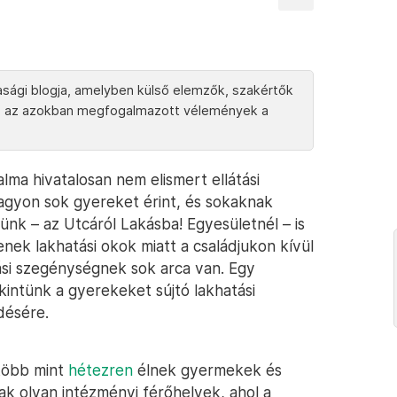
asági blogja, amelyben külső elemzők, szakértők
k és az azokban megfogalmazott vélemények a
ma hivatalosan nem elismert ellátási
nagyon sok gyereket érint, és sokaknak
nk – az Utcáról Lakásba! Egyesületnél – is
nek lakhatási okok miatt a családjukon kívül
ási szegénységnek sok arca van. Egy
kintünk a gyerekeket sújtó lakhatási
désére.
 több mint
hétezren
élnek gyermekek és
ak olyan intézményi férőhelyek, ahol a