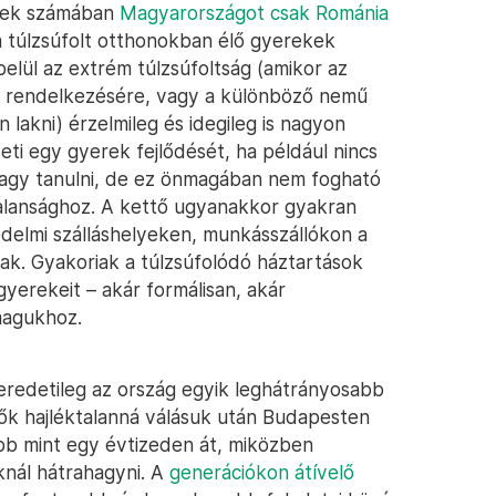
ekek számában
Magyarországot csak Románia
a túlzsúfolt otthonokban élő gyerekek
belül az extrém túlzsúfoltság (amikor az
 a rendelkezésére, vagy a különböző nemű
lakni) érzelmileg és idegileg is nagyon
ti egy gyerek fejlődését, ha például nincs
vagy tanulni, de ez önmagában nem fogható
talansághoz. A kettő ugyanakkor gyakran
delmi szálláshelyeken, munkásszállókon a
ak. Gyakoriak a túlzsúfolódó háztartások
 gyerekeit – akár formálisan, akár
magukhoz.
 eredetileg az ország egyik leghátrányosabb
lők hajléktalanná válásuk után Budapesten
bb mint egy évtizeden át, miközben
nál hátrahagyni. A
generációkon átívelő