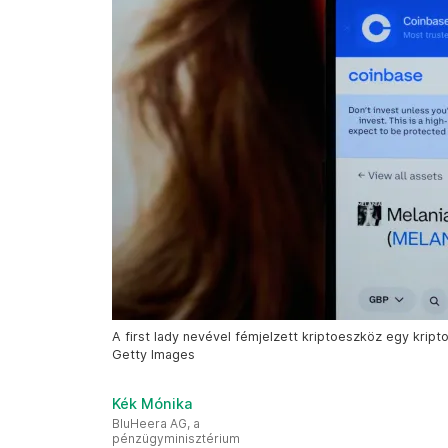
A first lady nevével fémjelzett kriptoeszköz egy kript
Getty Images
Kék Mónika
BluHeera AG, a
pénzügyminisztérium