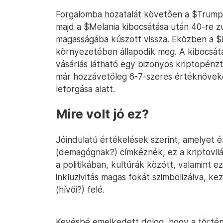
Forgalomba hozatalát követően a $Trump 
majd a $Melania kibocsátása után 40-re z
magasságába kúszott vissza. Eközben a $M
környezetében állapodik meg. A kibocsá
vásárlás látható egy bizonyos kriptopénz
már hozzávetőleg 6-7-szeres értéknövek
leforgása alatt.
Mire volt jó ez?
Jóindulatú értékelések szerint, amelyet 
(demagógnak?) címkéznék, ez a kriptovilág
a politikában, kultúrák között, valamint e
inkluzivitás magas fokát szimbolizálva, k
(hívői?) felé.
Kevésbé emelkedett dolog, hogy a történe