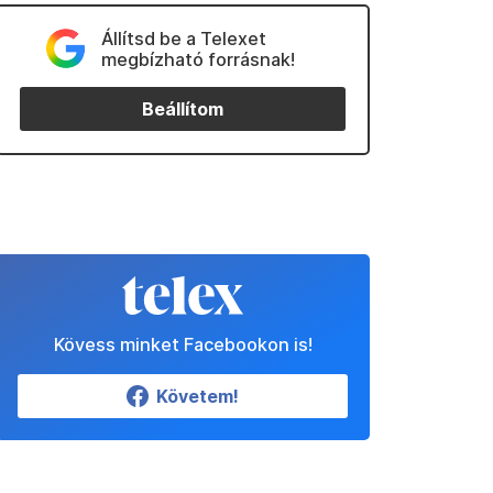
Állítsd be a Telexet
megbízható forrásnak!
Beállítom
Kövess minket Facebookon is!
Követem!