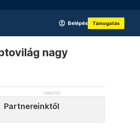
Belépés
Támogatás
ptovilág nagy
Partnereinktől