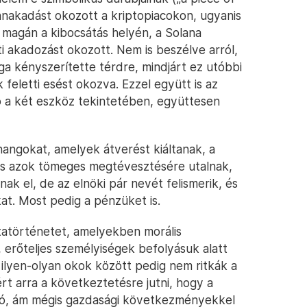
nnakadást okozott a kriptopiacokon, ugyanis
és magán a kibocsátás helyén, a Solana
ti akadozást okozott. Nem is beszélve arról,
a kényszerítette térdre, mindjárt ez utóbbi
 feletti esést okozva. Ezzel együtt is az
ció a két eszköz tekintetében, együttesen
angokat, amelyek átverést kiáltanak, a
bbis azok tömeges megtévesztésére utalnak,
ak el, de az elnöki pár nevét felismerik, és
at. Most pedig a pénzüket is.
atörténetet, amelyekben morális
 erőteljes személyiségek befolyásuk alatt
 ilyen-olyan okok között pedig nem ritkák a
t arra a következtetésre jutni, hogy a
kadó, ám mégis gazdasági következményekkel