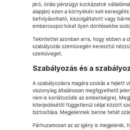
járó, óriási pénzügyi kockázatok vállalóin
alapján) ezen a környékén kell keresgéln
befolyásolható, kiszolgáltatott vagy bár
embercsoportokat ilyen döntésekbe sodor
Tekintettel azonban arra, hogy ebben a ci
szabályozás szemüvegén keresztül nézzü
szemüveget.
Szabályozás és a szabályo
A szabályozásra magára szokás a fejlett v
viszonylag általánosan megfigyelhető jele
nem is korlátozódik az emberiségre). Megj
kiterjedésétől függetlenül céljai között
biztosítása. Megjelennek benne tehát sz
Párhuzamosan az az igény is megjelenik, h