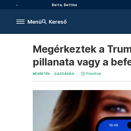
Berta, Bettina
Menü
Kereső
Megérkeztek a Trump
pillanata vagy a be
frissítve
NÉVÉRTÉK
GAZDASÁG