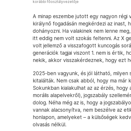
korábbi főosztályvezetője
A minap eszembe jutott egy nagyon régi v
királynő fogadásán megkérdezi az inast, h
dohányozni. Ha valakinek nem lenne meg, 
itt eddig nem volt szokás feltenni. Az X 
volt jellemző a visszafogott kuncogás sorá
generációk tagjai viszont 1. nem is értik, 
nekik, akkor visszakérdeznek, hogy ezt h
2025-ben vagyunk, és jól látható, milyen s
kitalálták. Nem csak abból, hogy ma már k
Sokunkban kialakulhat az az érzés, hogy
morális alapelvekről), jogszabály szelle
dolog. Néha még az is, hogy a jogszabályo
vannak alacsonyítva, nem beszélve az etik
honlapon, amelyeket – a külsőségek kedvéé
olvasás nélkül.