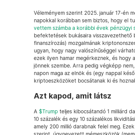
Véleményem szerint 2025. január 17-én mé
napokkal korábban sem biztos, hogy el tud
vettem számba a korábbi évek pénzügyi s
befektetések bukásaira visszavezethető b
finanszírozás) mozgalmának kriptononszen
ugyan, hogy nagy valószínűséggel várha
ezek ilyen hamar megérkeznek, és hogy a
jönnek szembe. Arra pedig végképp nem, 
napon maga az elnök és (egy nappal későb
kriptoeszközöket bocsátanak ki és hozna
Azt kapod, amit látsz
A
$Trump
teljes kibocsátandó 1 milliárd 
10 százalék és egy 10 százalékos likviditá
amely 200 millió darabnak felel meg. Ezek
szerint, úgynevezett mémeszközök (meme 