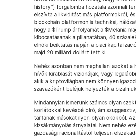
history”) forgalomba hozatala azonnali fe
elszívta a likviditást más platformokról, 
blockchain platformon is technikai, hálóza
hogy a $Trump árfolyamát a $Melania mag
kibocsátásának a pillanatában, 40 százalék
elnöki beiktatás napján a piaci kapitalizá
majd 20 milliárd dollárt tett ki.
Nehéz azonban nem meghallani azokat a h
hívők kirablását vizionáljak, vagy legalá
akik a kriptovilágban nem könnyen igazodn
szavazóként beléjük helyezték a bizalmuk
Mindannyian ismerünk számos olyan szekt
korlátokkal kevésbé bíró, ám szuggesztív,
tartanak másokat ilyen-olyan okokból. Az
kizsákmányolás árnyalatai. Nem nehéz ezér
gazdasági racionalitástól teljesen elsza