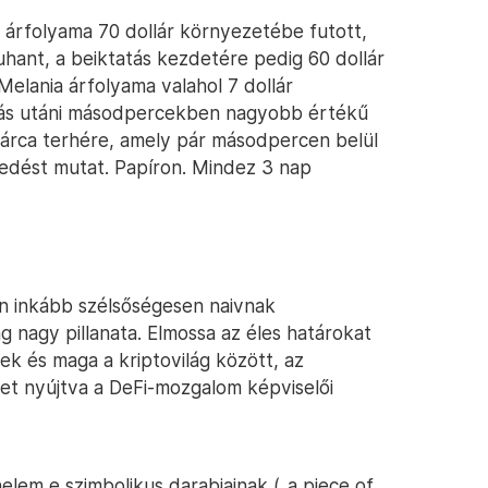
árfolyama 70 dollár környezetébe futott,
uhant, a beiktatás kezdetére pedig 60 dollár
elania árfolyama valahol 7 dollár
tás utáni másodpercekben nagyobb értékű
tárca terhére, amely pár másodpercen belül
edést mutat. Papíron. Mindez 3 nap
én inkább szélsőségesen naivnak
 nagy pillanata. Elmossa az éles határokat
zek és maga a kriptovilág között, az
ezet nyújtva a DeFi-mozgalom képviselői
lem e szimbolikus darabjainak („a piece of