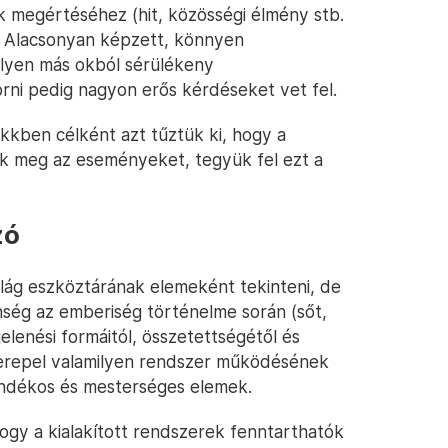
ak megértéséhez (hit, közösségi élmény stb.
i. Alacsonyan képzett, könnyen
milyen más okból sérülékeny
ni pedig nagyon erős kérdéseket vet fel.
kkben célként azt tűztük ki, hogy a
k meg az eseményeket, tegyük fel ezt a
zó
ilág eszköztárának elemeként tekinteni, de
nség az emberiség történelme során (sőt,
elenési formáitól, összetettségétől és
 szerepel valamilyen rendszer működésének
ándékos és mesterséges elemek.
ogy a kialakított rendszerek fenntarthatók