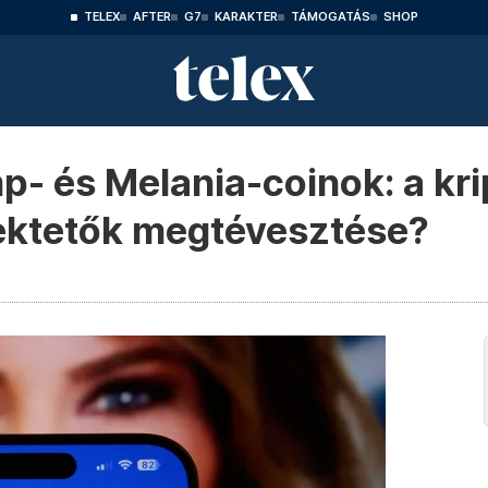
TELEX
AFTER
G7
KARAKTER
TÁMOGATÁS
SHOP
- és Melania-coinok: a kri
fektetők megtévesztése?