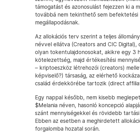
támogatást és azonosulást fejezzen ki a m
továbbá nem tekinthető sem befektetési
megállapodásnak.
Az allokációs terv szerint a teljes állom
névvel ellátva (Creators and CIC Digital),
olyan tokentulajdonosokat, akikre egy 3 h
kötelezettség, majd értékesítési mennyis
– kriptoeszköz létrehozói (creators) mell
képviselő?) társaság, az elérhető kockázat
család érdekkörébe tartozik (direct affilia
Egy nappal később, nem kisebb meglepeté
$Melania néven, hasonló koncepció alapjá
szánt mennyiségekkel és rövidebb tartási
Ebben az esetben a meghirdetett allokáció
forgalomba hozatal során.