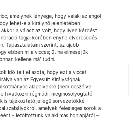
icc, amelynek lényege, hogy valaki az angol
ogy lehet-e a királynő jelenlétében
akkor a válasz az volt, hogy ilyen kérdést
generáció tagjai körében enyhe elvörösödés
n. Tapasztalataim szerint, az újabb
hogy ebben mi a vicces; 2. ha elmeséljük
onnan kellene má' tudni.
ok idő telt el azóta, hogy ezt a viccet
irálya van az Egyesült Királyságnak.
 alkotmányos alapelvekre (nem beszélve
mére hivatkozni régmódi, megmosolyogtató
k is tájékoztató jellegű sorvezetőkké
ai szabályokról, amelyek felesleges sorok a
rt – letöltöttünk valaki más honlapjáról –