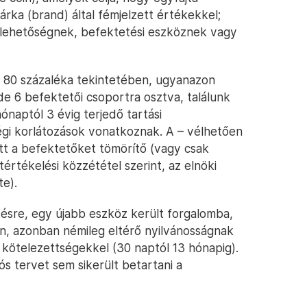
árka (brand) által fémjelzett értékekkel;
 lehetőségnek, befektetési eszköznek vagy
ány 80 százaléka tekintetében, ugyanazon
 de 6 befektetői csoportra osztva, találunk
ónaptól 3 évig terjedő tartási
égi korlátozások vonatkoznak. A – vélhetően
ett a befektetőket tömörítő (vagy csak
értékelési közzététel szerint, az elnöki
te).
sre, egy újabb eszköz került forgalomba,
n, azonban némileg eltérő nyilvánosságnak
 kötelezettségekkel (30 naptól 13 hónapig).
s tervet sem sikerült betartani a