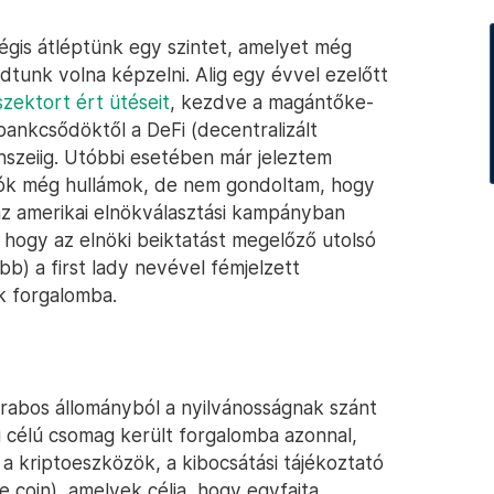
gis átléptünk egy szintet, amelyet még
tunk volna képzelni. Alig egy évvel ezelőtt
zektort ért ütéseit
, kezdve a magántőke-
ankcsődöktől a DeFi (decentralizált
szeiig. Utóbbi esetében már jeleztem
tók még hullámok, de nem gondoltam, hogy
z amerikai elnökválasztási kampányban
hogy az elnöki beiktatást megelőző utolsó
b) a first lady nevével fémjelzett
k forgalomba.
darabos állományból a nyilvánosságnak szánt
si célú csomag került forgalomba azonnal,
 a kriptoeszközök, a kibocsátási tájékoztató
coin), amelyek célja, hogy egyfajta