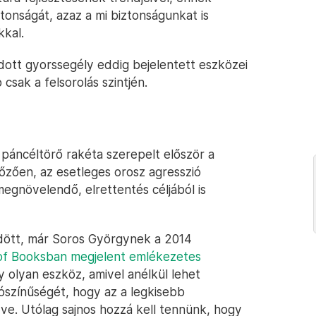
ztonságát, azaz a mi biztonságunkat is
kkal.
dott gyorssegély eddig bejelentett eszközei
csak a felsorolás szintjén.
páncéltörő rakéta szerepelt először a
őzően, az esetleges orosz agresszió
megnövelendő, elrettentés céljából is
ődött, már Soros Györgynek a 2014
f Booksban megjelent emlékezetes
y olyan eszköz, amivel anélkül lehet
ószínűségét, hogy az a legkisebb
ve. Utólag sajnos hozzá kell tennünk, hogy