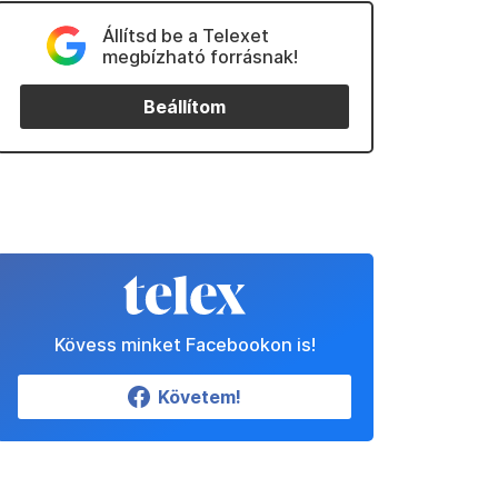
Állítsd be a Telexet
megbízható forrásnak!
Beállítom
Kövess minket Facebookon is!
Követem!