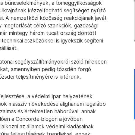
ús bűncselekmények, a tömeggyilkosságok
Ukrajnának kézzelfogható segítséget nyújtó
ei. A nemzetközi közösség reakciójának javát
gy megtorlását célzó szankciók, gazdasági
már mintegy három tucat ország döntött
echnikai eszközökkel is igyekszik segíteni
állását.
atonai segélyszállítmányokról szóló hírekben
ikat, amennyiben pedig tőzsdén forgó
őzsdei teljesítményére is kitérünk.
ejlesztése, a védelmi ipar helyzetének
rások masszív növekedése alighanem legalább
rzalmas és értelmetlen háborúval, annak
elően a Concorde blogon a jövőben
alkozni az államok védelmi kiadásainak
ktúra fejlesztésének trendjeivel, ennek