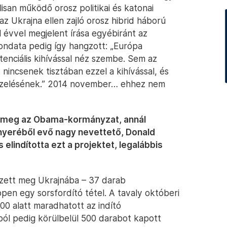
lisan működő orosz politikai és katonai
 Ukrajna ellen zajló orosz hibrid háború
 évvel megjelent írása egyébiránt az
mondata pedig így hangzott: „Európa
tenciális kihívással néz szembe. Sem az
nincsenek tisztában ezzel a kihívással, és
kezelésének.” 2014 november… ehhez nem
 meg az Obama-kormányzat, annál
nyeréből evő nagy nevettető, Donald
elindította ezt a projektet, legalábbis
ezett meg Ukrajnába – 37 darab
pen egy sorsfordító tétel. A tavaly októberi
100 alatt maradhatott az indító
ól pedig körülbelül 500 darabot kapott