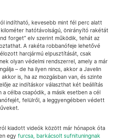
ól indítható, kevesebb mint fél perc alatt
 kilométer hatótávolságú, önirányító rakétát
nd forget” elv szerint működik, tehát az
ltoztathat. A rakéta robbanófeje lehetővé
élozott harcjármú elpusztítását, csak
znek olyan védelmi rendszerrel, amely a már
álja – de ha ilyen nincs, akkor a Javelin
ék, akkor is, ha az mozgásban van, és szinte
zelője az indításkor választhat két beállítás
 a célba csapódik, a másik esetben a cél
banófejét, felülről, a leggyengébben védett
műveket.
ról kiadott videók között már hónapok óta
ken egy
furcsa, barkácsolt sufnituningnak