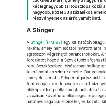
Lockheed Martin, amely a nagyon erő
két legnagyobb tartóoszlopa közül a
nagyobb, közel 30 százalékos emelke
részvényeinek az árfolyamát illeti.
A Stinger
A
Stinger (FIM-92)
egy kis hatótávolságú,
rakéta, amely nem először hivatott arra, 
agressziót végrehajtó parancsnokokat. A 
fordulatot hozott a Szovjetunió afganisztá
repülőeszközeiben, elsősorban helikopte
tolerálhatatlan szintre emelte. Bár vann
amelyek szerint a Stinger afganisztáni hí
fontosságán, mindenesetre az ott bizonyítá
előképzettség nélkül megtanulható a hasz
vizuálisan követhető ellenséges repülőgé
hatótávolsága 3,8 kilométer, és közel 5 k