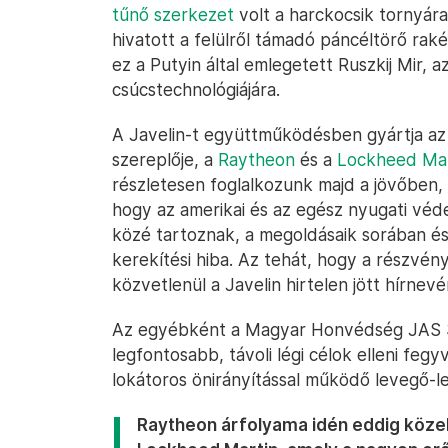
tűnő szerkezet
volt a harckocsik tornyára
hivatott a felülről támadó páncéltörő raké
ez a Putyin által emlegetett Ruszkij Mir, a
csúcstechnológiájára.
A Javelin-t együttműködésben gyártja az 
szereplője, a
Raytheon
és a
Lockheed Mar
részletesen foglalkozunk majd a jövőben, 
hogy az amerikai és az egész nyugati véde
közé tartoznak, a megoldásaik sorában és 
kerekítési hiba. Az tehát, hogy a részvé
közvetlenül a Javelin hirtelen jött hírne
Az egyébként a Magyar Honvédség JAS 3
legfontosabb, távoli légi célok elleni fegy
lokátoros önirányítással működő levegő-l
Raytheon árfolyama idén eddig közel