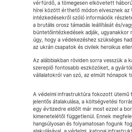
vérfürdő, a tömegesen elkövetett hábor
hírei között érthető módon elvesznek az 
intézkedésekről szóló információk részlet
a brutális orosz támadás leállítását és/va
büntetőintézkedések adják, ugyanakkor 
úgy, hogy a védekezéshez szükséges hadit
az ukrán csapatok és civilek heroikus ellen
Az alábbiakban röviden sorra vesszük a k
szereplő fontosabb eszközöket, a gyártó
vállalatokról van szó, az elmúlt hónapok t
A védelmi infrastruktúra fokozott ütemű f
jelentős átalakulása, a költségvetési for
egy évtizedre eldőlt már most ezzel a bo
kimenetelétől függetlenül. Ennek megfel
hangsúlyosan és folyamatosan fogunk fogl
alakulásával, a védelmi, katonai infrastru