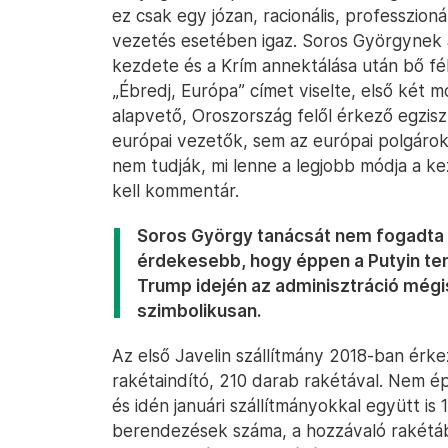
ez csak egy józan, racionális, professzioná
vezetés esetében igaz. Soros Györgynek az
kezdete és a Krím annektálása után bő fél
„Ébredj, Európa” címet viselte, első két 
alapvető, Oroszország felől érkező egzisz
európai vezetők, sem az európai polgárok 
nem tudják, mi lenne a legjobb módja a 
kell kommentár.
Soros György tanácsát nem fogadta
érdekesebb, hogy éppen a Putyin te
Trump idején az adminisztráció mégis 
szimbolikusan.
Az első Javelin szállítmány 2018-ban érk
rakétaindító, 210 darab rakétával. Nem ép
és idén januári szállítmányokkal együtt is 
berendezések száma, a hozzávaló rakétáb