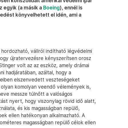
sen konszolidált amerikai védelmi ipar
z egyik (a másik a
Boeing
), ennél is
dést könyvelhetett el idén, ami a
 hordozható, vállról indítható légvédelmi
hogy újratervezésre kényszerítsen orosz
Stinger volt az az eszköz, amely drámai
ni hadjáratában, azáltal, hogy a
reiben elszenvedett veszteségeket
ak olyan komolyan veendő vélemények is,
rneve messze túlnőtt a valóságos
st nyert, hogy viszonylag rövid idő alatt,
nálata, és kis magasságban repülő,
pek ellen hatékonyan alkalmazható. A
ilométeres magasságban repülő célok ellen