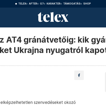
TELEX
AFTER
G7
KARAKTER
TÁMOGATÁS
SHOP
az AT4 gránátvetőig: kik gyá
ket Ukrajna nyugatról kapo
ak elképzelhetetlen szenvedéseket okozó