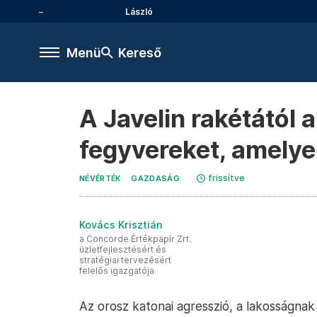
László
Menü
Kereső
A Javelin rakétától 
fegyvereket, amelye
frissítve
NÉVÉRTÉK
GAZDASÁG
Kovács Krisztián
a Concorde Értékpapír Zrt.
üzletfejlesztésért és
stratégiai tervezésért
felelős igazgatója
Az orosz katonai agresszió, a lakosságn