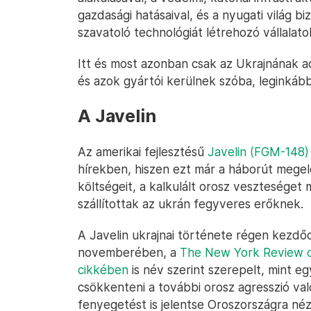
gazdasági hatásaival, és a nyugati világ bi
szavatoló technológiát létrehozó vállalato
Itt és most azonban csak az Ukrajnának a
és azok gyártói kerülnek szóba, leginkább 
A Javelin
Az amerikai fejlesztésű
Javelin (FGM-148)
hírekben, hiszen ezt már a háborút megel
költségeit, a kalkulált orosz veszteséget 
szállítottak az ukrán fegyveres erőknek.
A Javelin ukrajnai története régen kezd
novemberében, a
The New York Review o
cikkében
is név szerint szerepelt, mint eg
csökkenteni a további orosz agresszió val
fenyegetést is jelentse Oroszországra néz