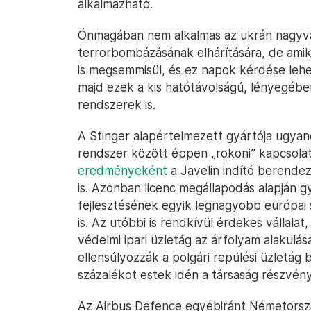
alkalmazható.
Önmagában nem alkalmas az ukrán nagyvár
terrorbombázásának elhárítására, de ami
is megsemmisül, és ez napok kérdése lehe
majd ezek a kis hatótávolságú, lényegébe
rendszerek is.
A Stinger alapértelmezett gyártója ugyanc
rendszer között éppen „rokoni” kapcsolat
eredményeként
a Javelin indító berendez
is. Azonban licenc megállapodás alapján gy
fejlesztésének egyik legnagyobb európai 
is. Az utóbbi is rendkívül érdekes vállalat,
védelmi ipari üzletág az árfolyam alakulás
ellensúlyozzák a polgári repülési üzletág 
százalékot estek idén a társaság részvény
Az Airbus Defence egyébiránt Németorszá