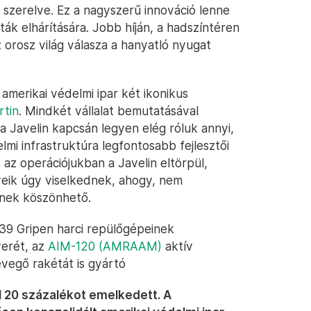
 szerelve. Ez a nagyszerű innováció lenne
ták elhárítására. Jobb híján, a hadszíntéren
z orosz világ válasza a hanyatló nyugat
amerikai védelmi ipar két ikonikus
tin
. Mindkét vállalat bemutatásával
a Javelin kapcsán legyen elég róluk annyi,
lmi infrastruktúra legfontosabb fejlesztői
az operációjukban a Javelin eltörpül,
nyeik úgy viselkednek, ahogy, nem
vének köszönhető.
9 Gripen harci repülőgépeinek
verét, az
AIM-120 (AMRAAM)
aktív
evegő rakétát is gyártó
 20 százalékot emelkedett. A