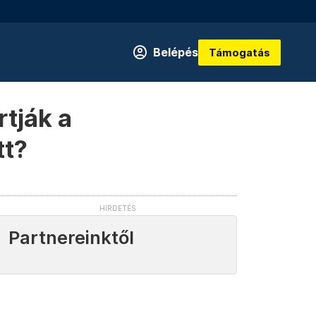
Belépés
Támogatás
rtják a
tt?
Partnereinktől