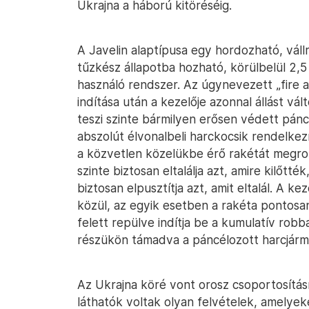
Ukrajna a háború kitöréséig.
A Javelin alaptípusa egy hordozható, vállr
tűzkész állapotba hozható, körülbelül 2,5
használó rendszer. Az úgynevezett „fire a
indítása után a kezelője azonnal állást vá
teszi szinte bármilyen erősen védett pánc
abszolút élvonalbeli harckocsik rendelke
a közvetlen közelükbe érő rakétát megrong
szinte biztosan eltalálja azt, amire kilőtt
biztosan elpusztítja azt, amit eltalál. A ke
közül, az egyik esetben a rakéta pontosan
felett repülve indítja be a kumulatív rob
részükön támadva a páncélozott harcjár
Az Ukrajna köré vont orosz csoportosítás
láthatók voltak olyan felvételek, amelye