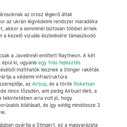
osoknak az orosz légierő általi
kor az ukrán légvédelmi rendszer maradéka
t, akkor a semminél biztosan többet érnek
n a kezelő vizuális észlelésére támaszkodó
sak a Javelinnél említett Raytheon. A két
 épül ki, ugyanis
egy friss fejlesztés
éséből indíthatók lesznek a Stinger rakéták
ártja a védelmi infrastruktúra
szereplője, az
Airbus
, és a török
Roketsan
 de nincs tőzsdén, ami pedig Airbust illeti, a
a tekintetében arra volt jó, hogy
borúsabb kilátásait, és így eddig mindössze 3
ei.
gban gyártja a Stingert, ez a magyarázata