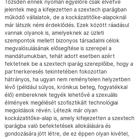
Tőzsdén ennek nyomán egyelőre csak elvétve
jelentek meg a kifejezetten a szextech iparágban
működő vállalatok, de a kockázatitőke-alapoknál
már látszik némi érdeklődés. Ezek között ráadásul
vannak olyanok is, amelyeknek az üzleti
szempontok mellett bizonyos társadalmi célok
megvalósulásának elősegítése is szerepel a
mandátumukban, tehát adott esetben azért
fektetnek be a szextech iparág szereplőibe, hogy a
partnerkeresés tekintetében fokozottan
hátrányos, ha ugyan nem reménytelen helyzetben
lévő (például súlyos, krónikus beteg, fogyatékkal
élő) embereknek tegyék lehetővé a szexuális
élmények megélését szofisztikált technológiai
megoldások révén. Létezik már olyan
kockázatitőke-alap is, amely kifejezetten a szextech
iparágba való befektetések allokálására és
gondozására jött létre, de ez éppen olyan kivétel,