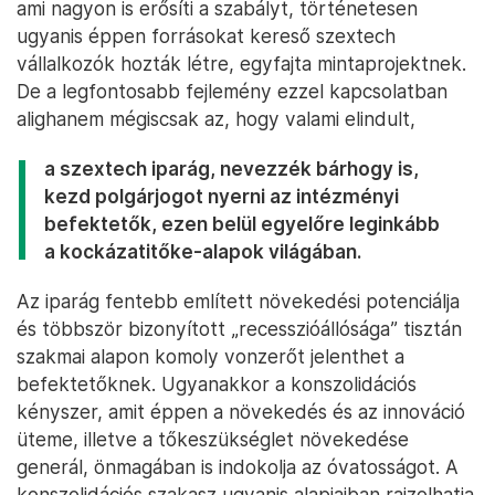
ami nagyon is erősíti a szabályt, történetesen
ugyanis éppen forrásokat kereső szextech
vállalkozók hozták létre, egyfajta mintaprojektnek.
De a legfontosabb fejlemény ezzel kapcsolatban
alighanem mégiscsak az, hogy valami elindult,
a szextech iparág, nevezzék bárhogy is,
kezd polgárjogot nyerni az intézményi
befektetők, ezen belül egyelőre leginkább
a kockázatitőke-alapok világában.
Az iparág fentebb említett növekedési potenciálja
és többször bizonyított „recesszióállósága” tisztán
szakmai alapon komoly vonzerőt jelenthet a
befektetőknek. Ugyanakkor a konszolidációs
kényszer, amit éppen a növekedés és az innováció
üteme, illetve a tőkeszükséglet növekedése
generál, önmagában is indokolja az óvatosságot. A
konszolidációs szakasz ugyanis alapjaiban rajzolhatja