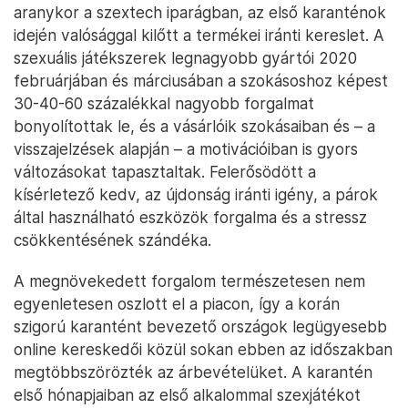
aranykor a szextech iparágban, az első karanténok
idején valósággal kilőtt a termékei iránti kereslet. A
szexuális játékszerek legnagyobb gyártói 2020
februárjában és márciusában a szokásoshoz képest
30-40-60 százalékkal nagyobb forgalmat
bonyolítottak le, és a vásárlóik szokásaiban és – a
visszajelzések alapján – a motivációiban is gyors
változásokat tapasztaltak. Felerősödött a
kísérletező kedv, az újdonság iránti igény, a párok
által használható eszközök forgalma és a stressz
csökkentésének szándéka.
A megnövekedett forgalom természetesen nem
egyenletesen oszlott el a piacon, így a korán
szigorú karantént bevezető országok legügyesebb
online kereskedői közül sokan ebben az időszakban
megtöbbszörözték az árbevételüket. A karantén
első hónapjaiban az első alkalommal szexjátékot