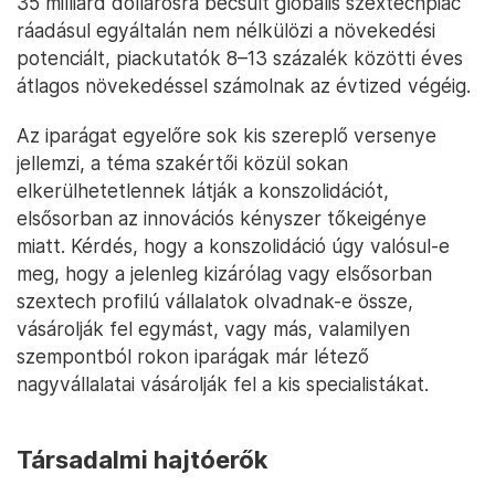
35 milliárd dollárosra becsült globális szextechpiac
ráadásul egyáltalán nem nélkülözi a növekedési
potenciált, piackutatók 8–13 százalék közötti éves
átlagos növekedéssel számolnak az évtized végéig.
Az iparágat egyelőre sok kis szereplő versenye
jellemzi, a téma szakértői közül sokan
elkerülhetetlennek látják a konszolidációt,
elsősorban az innovációs kényszer tőkeigénye
miatt. Kérdés, hogy a konszolidáció úgy valósul-e
meg, hogy a jelenleg kizárólag vagy elsősorban
szextech profilú vállalatok olvadnak-e össze,
vásárolják fel egymást, vagy más, valamilyen
szempontból rokon iparágak már létező
nagyvállalatai vásárolják fel a kis specialistákat.
Társadalmi hajtóerők