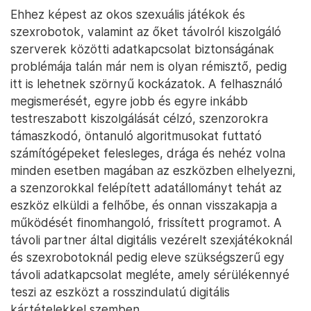
Ehhez képest az okos szexuális játékok és
szexrobotok, valamint az őket távolról kiszolgáló
szerverek közötti adatkapcsolat biztonságának
problémája talán már nem is olyan rémisztő, pedig
itt is lehetnek szörnyű kockázatok. A felhasználó
megismerését, egyre jobb és egyre inkább
testreszabott kiszolgálását célzó, szenzorokra
támaszkodó, öntanuló algoritmusokat futtató
számítógépeket felesleges, drága és nehéz volna
minden esetben magában az eszközben elhelyezni,
a szenzorokkal felépített adatállományt tehát az
eszköz elküldi a felhőbe, és onnan visszakapja a
működését finomhangoló, frissített programot. A
távoli partner által digitális vezérelt szexjátékoknál
és szexrobotoknál pedig eleve szükségszerű egy
távoli adatkapcsolat megléte, amely sérülékennyé
teszi az eszközt a rosszindulatú digitális
kártételekkel szemben.