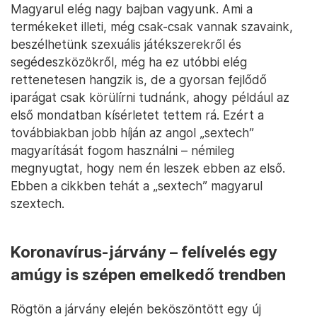
Magyarul elég nagy bajban vagyunk. Ami a
termékeket illeti, még csak-csak vannak szavaink,
beszélhetünk szexuális játékszerekről és
segédeszközökről, még ha ez utóbbi elég
rettenetesen hangzik is, de a gyorsan fejlődő
iparágat csak körülírni tudnánk, ahogy például az
első mondatban kísérletet tettem rá. Ezért a
továbbiakban jobb híján az angol „sextech”
magyarítását fogom használni – némileg
megnyugtat, hogy nem én leszek ebben az első.
Ebben a cikkben tehát a „sextech” magyarul
szextech.
Koronavírus-járvány – felívelés egy
amúgy is szépen emelkedő trendben
Rögtön a járvány elején beköszöntött egy új