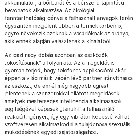
akkumulátor, a bőrbarát és a bőrszerű tapintású
bevonatok alkalmazása. Az ökológiai
fenntarthatóság igénye a felhasznált anyagok terén
úgyszintén megjelent ebben a termékkörben is,
egyre növekszik azoknak a vásárlóknak az aránya,
akik ennek alapján választanak a kínálatból.
Az igazi nagy dobás azonban az eszközök
„okosításának” a folyamata. Az a megoldás is
gyorsan terjed, hogy telefonos applikációról akár
éppen a világ másik végén lévő partner irányíthassa
az eszközt, de ennél még nagyobb ugrást
jelentenek a szenzorokkal ellátott megoldások,
amelyek mesterséges intelligencia alkalmazások
segítségével képesek „tanulni” a felhasználó
reakcióit, igényeit, így egy vibrátor képessé válhat
szoftveresen alkalmazkodni a tulajdonosa szexuális
működésének egyedi sajátosságaihoz.