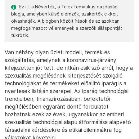
Ez itt a Névérték, a Telex tematikus gazdasági
blogja, amelyben külső elemzők, szakértők cikkeit
olvashatják. A blogban közölt írások és az azokban
megfogalmazott vélemények a szerzők álláspontját
tükrözik.
Van néhány olyan üzleti modell, termék és
szolgáltatás, amelynek a koronavírus-járvány
kifejezetten jót tett, de ritkán esik szó arról, hogy a
szexualitás megélésének kiterjesztését szolgáló
technológiákat és termékeket előállító iparág is a
nyertesek listáján szerepel. Az iparág technológiai
trendjeiben, finanszírozásában, befektetői
megítélésében egyaránt döntő fordulatot
hozhatnak ezek az évek, ugyanakkor az emberi
szexualitás technológiai alapú átformálása alapvető
társadalmi kérdésekre és etikai dilemmákra fog
válaszokat követelni.