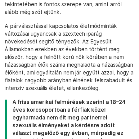
tekintetében is fontos szerepe van, amint arról
alább még szót ejtünk.
A párválasztással kapcsolatos életmódminták
változásai ugyancsak a szextech iparág
növekedését segítő tényezők. Az Egyesült
Államokban ezekben az években történt meg
először, hogy a felnőtt korú nők körében a nem
házasságban élők száma meghaladta a házasságban
élőként, ami egyáltalán nem jár együtt azzal, hogy a
fiatalok nagyobb arányban élnének felszabadult és
intenzív szexuális életet, ellenkezőleg.
A friss amerikai felmérések szerint a 18–24
éves korcsoportban a férfiak közel
egyharmada nem élt meg partnerrel
szexuális élményeket a kérdésre adott
választ megelőző egy évben, márpedig ez