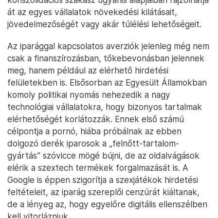
át az egyes vállalatok növekedési kilátásait,
jövedelmezőségét vagy akár túlélési lehetőségeit.
Az iparággal kapcsolatos averziók jelenleg még nem
csak a finanszírozásban, tőkebevonásban jelennek
meg, hanem például az elérhető hirdetési
felületekben is. Elsősorban az Egyesült Államokban
komoly politikai nyomás nehezedik a nagy
technológiai vállalatokra, hogy bizonyos tartalmak
elérhetőségét korlátozzák. Ennek első számú
célpontja a pornó, hiába próbálnak az ebben
dolgozó derék iparosok a „felnőtt-tartalom-
gyártás” szóvicce mögé bújni, de az oldalvágások
elérik a szextech termékek forgalmazását is. A
Google is éppen szigorítja a szexjátékok hirdetési
feltételeit, az iparág szereplői cenzúrát kiáltanak,
de a lényeg az, hogy egyelőre digitális ellenszélben
kell vitorlázniuk.