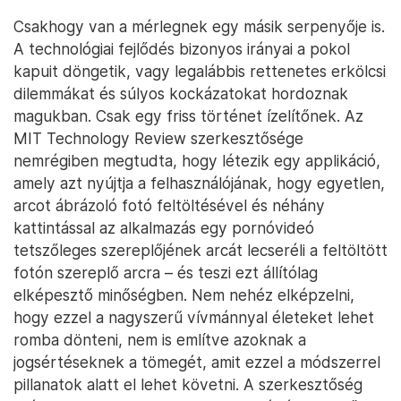
Csakhogy van a mérlegnek egy másik serpenyője is.
A technológiai fejlődés bizonyos irányai a pokol
kapuit döngetik, vagy legalábbis rettenetes erkölcsi
dilemmákat és súlyos kockázatokat hordoznak
magukban. Csak egy friss történet ízelítőnek. Az
MIT Technology Review szerkesztősége
nemrégiben megtudta, hogy létezik egy applikáció,
amely azt nyújtja a felhasználójának, hogy egyetlen,
arcot ábrázoló fotó feltöltésével és néhány
kattintással az alkalmazás egy pornóvideó
tetszőleges szereplőjének arcát lecseréli a feltöltött
fotón szereplő arcra – és teszi ezt állítólag
elképesztő minőségben. Nem nehéz elképzelni,
hogy ezzel a nagyszerű vívmánnyal életeket lehet
romba dönteni, nem is említve azoknak a
jogsértéseknek a tömegét, amit ezzel a módszerrel
pillanatok alatt el lehet követni. A szerkesztőség