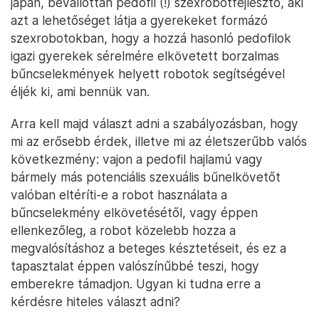
japán, bevallottan pedofil (!) szexrobotfejlesztő, aki
azt a lehetőséget látja a gyerekeket formázó
szexrobotokban, hogy a hozzá hasonló pedofilok
igazi gyerekek sérelmére elkövetett borzalmas
bűncselekmények helyett robotok segítségével
éljék ki, ami bennük van.
Arra kell majd választ adni a szabályozásban, hogy
mi az erősebb érdek, illetve mi az életszerűbb valós
következmény: vajon a pedofil hajlamú vagy
bármely más potenciális szexuális bűnelkövetőt
valóban eltéríti-e a robot használata a
bűncselekmény elkövetésétől, vagy éppen
ellenkezőleg, a robot közelebb hozza a
megvalósításhoz a beteges késztetéseit, és ez a
tapasztalat éppen valószínűbbé teszi, hogy
emberekre támadjon. Ugyan ki tudna erre a
kérdésre hiteles választ adni?