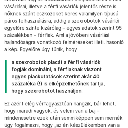
vásárlásai, illetve a férfi vásárlók jelentős része is
nőknek szánt eszközöket keres valamilyen típusú
páros felhasználásra, addig a szexrobotok vásárlói
egyelőre szinte kizárólag – egyes adatok szerint 95
százalékban – férfiak. Ami a jövőbeni vásárlási
hajlandóságra vonatkozó felméréseket illeti, hasonló
a kép. Egyelőre úgy tűnik, hogy
a szexrobotok piacát a férfi vásárlók
fogják dominálni, a férfiaknak viszont
egyes piackutatások szerint akár 40
százaléka (!) is elképzelhetőnek tartja,
hogy szexrobotot használjon.
Ez azért elég vérfagyasztóan hangzik, bár lehet,
hogy maradi vagyok, és velem van a baj –
mindenesetre ezek után semmiképpen sem mernék
úgy fogalmazni, hogy „az én készülékemben van a