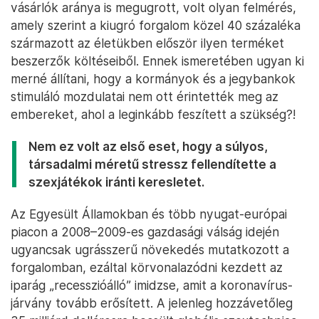
vásárlók aránya is megugrott, volt olyan felmérés,
amely szerint a kiugró forgalom közel 40 százaléka
származott az életükben először ilyen terméket
beszerzők költéseiből. Ennek ismeretében ugyan ki
merné állítani, hogy a kormányok és a jegybankok
stimuláló mozdulatai nem ott érintették meg az
embereket, ahol a leginkább feszített a szükség?!
Nem ez volt az első eset, hogy a súlyos,
társadalmi méretű stressz fellendítette a
szexjátékok iránti keresletet.
Az Egyesült Államokban és több nyugat-európai
piacon a 2008–2009-es gazdasági válság idején
ugyancsak ugrásszerű növekedés mutatkozott a
forgalomban, ezáltal körvonalazódni kezdett az
iparág „recesszióálló” imidzse, amit a koronavírus-
járvány tovább erősített. A jelenleg hozzávetőleg