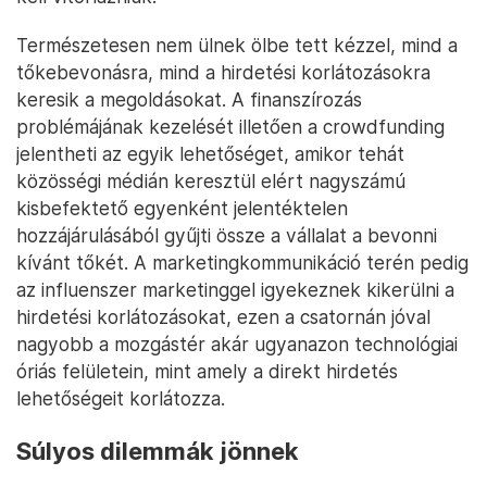
Természetesen nem ülnek ölbe tett kézzel, mind a
tőkebevonásra, mind a hirdetési korlátozásokra
keresik a megoldásokat. A finanszírozás
problémájának kezelését illetően a crowdfunding
jelentheti az egyik lehetőséget, amikor tehát
közösségi médián keresztül elért nagyszámú
kisbefektető egyenként jelentéktelen
hozzájárulásából gyűjti össze a vállalat a bevonni
kívánt tőkét. A marketingkommunikáció terén pedig
az influenszer marketinggel igyekeznek kikerülni a
hirdetési korlátozásokat, ezen a csatornán jóval
nagyobb a mozgástér akár ugyanazon technológiai
óriás felületein, mint amely a direkt hirdetés
lehetőségeit korlátozza.
Súlyos dilemmák jönnek