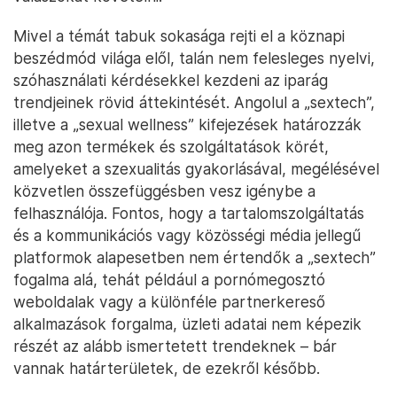
Mivel a témát tabuk sokasága rejti el a köznapi
beszédmód világa elől, talán nem felesleges nyelvi,
szóhasználati kérdésekkel kezdeni az iparág
trendjeinek rövid áttekintését. Angolul a „sextech”,
illetve a „sexual wellness” kifejezések határozzák
meg azon termékek és szolgáltatások körét,
amelyeket a szexualitás gyakorlásával, megélésével
közvetlen összefüggésben vesz igénybe a
felhasználója. Fontos, hogy a tartalomszolgáltatás
és a kommunikációs vagy közösségi média jellegű
platformok alapesetben nem értendők a „sextech”
fogalma alá, tehát például a pornómegosztó
weboldalak vagy a különféle partnerkereső
alkalmazások forgalma, üzleti adatai nem képezik
részét az alább ismertetett trendeknek – bár
vannak határterületek, de ezekről később.