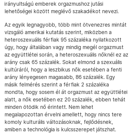
irányultságú emberek orgazmushoz jutási
lehetőségei között meglévő szakadékot nevezi.
Az egyik legnagyobb, több mint ötvenezres mintát
vizsgáló amerikai kutatás szerint, miközben a
heteroszexuális férfiak 95 százaléka nyilatkozott
úgy, hogy általában vagy mindig megél orgazmust
az együttlétei során, a heteroszexuális nőknél ez az
arány csak 65 százalék. Sokat elmond a szexuális
kultúráról, hogy a leszbikus nők esetében a fenti
arány lényegesen magasabb, 86 százalék. Egy
másik felmérés szerint a férfiak 2 százaléka
mondta, hogy sosem él át orgazmust az együttlétei
alatt, a nők esetében ez 20 százalék, ebben tehát
minden ötödik nő érintett. Nem lehet
megalapozottan érvelni amellett, hogy nincs tere
komoly kulturális változásoknak, fejlődésnek,
amiben a technológia is kulcsszerepet játszhat.