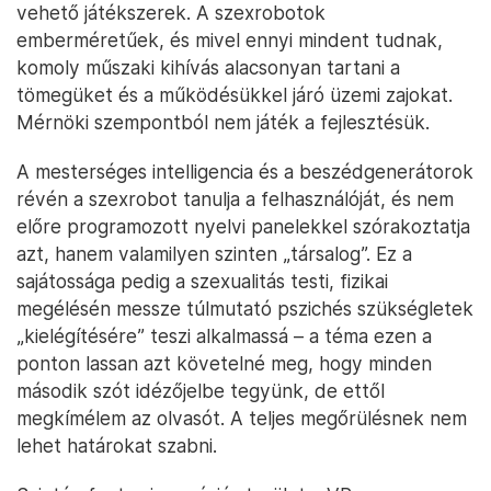
vehető játékszerek. A szexrobotok
emberméretűek, és mivel ennyi mindent tudnak,
komoly műszaki kihívás alacsonyan tartani a
tömegüket és a működésükkel járó üzemi zajokat.
Mérnöki szempontból nem játék a fejlesztésük.
A mesterséges intelligencia és a beszédgenerátorok
révén a szexrobot tanulja a felhasználóját, és nem
előre programozott nyelvi panelekkel szórakoztatja
azt, hanem valamilyen szinten „társalog”. Ez a
sajátossága pedig a szexualitás testi, fizikai
megélésén messze túlmutató pszichés szükségletek
„kielégítésére” teszi alkalmassá – a téma ezen a
ponton lassan azt követelné meg, hogy minden
második szót idézőjelbe tegyünk, de ettől
megkímélem az olvasót. A teljes megőrülésnek nem
lehet határokat szabni.