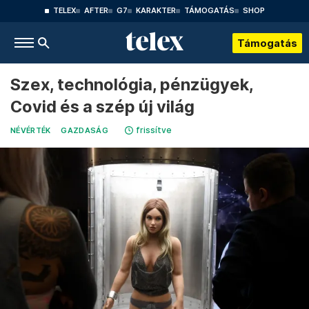
TELEX
AFTER
G7
KARAKTER
TÁMOGATÁS
SHOP
Támogatás
Szex, technológia, pénzügyek,
Covid és a szép új világ
frissítve
NÉVÉRTÉK
GAZDASÁG