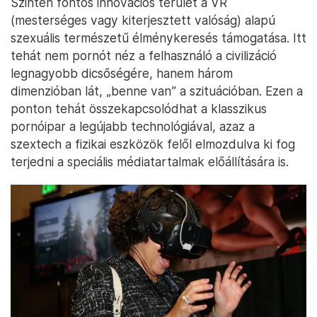
Szintén fontos innovációs terület a VR
(mesterséges vagy kiterjesztett valóság) alapú
szexuális természetű élménykeresés támogatása. Itt
tehát nem pornót néz a felhasználó a civilizáció
legnagyobb dicsőségére, hanem három
dimenzióban lát, „benne van” a szituációban. Ezen a
ponton tehát összekapcsolódhat a klasszikus
pornóipar a legújabb technológiával, azaz a
szextech a fizikai eszközök felől elmozdulva ki fog
terjedni a speciális médiatartalmak előállítására is.