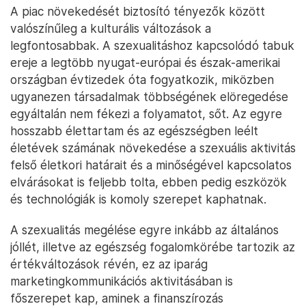
A piac növekedését biztosító tényezők között
valószínűleg a kulturális változások a
legfontosabbak. A szexualitáshoz kapcsolódó tabuk
ereje a legtöbb nyugat-európai és észak-amerikai
országban évtizedek óta fogyatkozik, miközben
ugyanezen társadalmak többségének elöregedése
egyáltalán nem fékezi a folyamatot, sőt. Az egyre
hosszabb élettartam és az egészségben leélt
életévek számának növekedése a szexuális aktivitás
felső életkori határait és a minőségével kapcsolatos
elvárásokat is feljebb tolta, ebben pedig eszközök
és technológiák is komoly szerepet kaphatnak.
A szexualitás megélése egyre inkább az általános
jóllét, illetve az egészség fogalomkörébe tartozik az
értékváltozások révén, ez az iparág
marketingkommunikációs aktivitásában is
főszerepet kap, aminek a finanszírozás