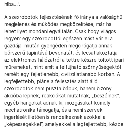
hiba…”.
A szexrobotok fejlesztésének fő iránya a valósághű
megjelenés és működés megközelítése, már ha
lehet ilyet mondani egyáltalán. Csak hogy világos
legyen: egy szexrobottól egészen mást vár el a
gazdája, miután gyengéden megcirógatja annak
bőrszerű tapintású bevonatát, és lecsatlakoztatja
az elektromos hálózatról a tettre készre töltött ipari
műremeket, mint amit a felfújható szörnyűségektől
remélt egy fejletlenebb, civilizálatlanabb korban. A
legfejlettebb, pláne a fejlesztés alatt álló
szexrobotok nem puszta bábuk, hanem bizony
akcióba lépnek, reakciókat mutatnak, „beszélnek”,
egyéb hangokat adnak ki, mozgásukat komoly
mechatronika támogatja, és a nemi szervek
ingerlését illetően is rendelkeznek azokkal a
„képességekkel”, amelyekkel a legfejlettebb, kézbe