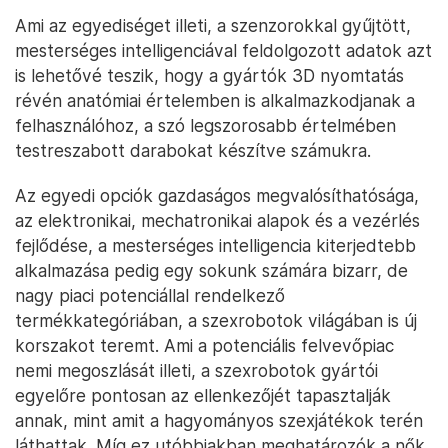
Ami az egyediséget illeti, a szenzorokkal gyűjtött,
mesterséges intelligenciával feldolgozott adatok azt
is lehetővé teszik, hogy a gyártók 3D nyomtatás
révén anatómiai értelemben is alkalmazkodjanak a
felhasználóhoz, a szó legszorosabb értelmében
testreszabott darabokat készítve számukra.
Az egyedi opciók gazdaságos megvalósíthatósága,
az elektronikai, mechatronikai alapok és a vezérlés
fejlődése, a mesterséges intelligencia kiterjedtebb
alkalmazása pedig egy sokunk számára bizarr, de
nagy piaci potenciállal rendelkező
termékkategóriában, a szexrobotok világában is új
korszakot teremt. Ami a potenciális felvevőpiac
nemi megoszlását illeti, a szexrobotok gyártói
egyelőre pontosan az ellenkezőjét tapasztalják
annak, mint amit a hagyományos szexjátékok terén
láthattak. Míg ez utóbbiakban meghatározók a nők