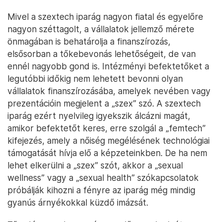
Mivel a szextech iparág nagyon fiatal és egyelőre
nagyon széttagolt, a vállalatok jellemző mérete
önmagában is behatárolja a finanszírozás,
elsősorban a tőkebevonás lehetőségeit, de van
ennél nagyobb gond is. Intézményi befektetőket a
legutóbbi időkig nem lehetett bevonni olyan
vállalatok finanszírozásába, amelyek nevében vagy
prezentációin megjelent a „szex” szó. A szextech
iparág ezért nyelvileg igyekszik álcázni magát,
amikor befektetőt keres, erre szolgál a „femtech”
kifejezés, amely a nőiség megélésének technológiai
támogatását hívja elő a képzeteinkben. De ha nem
lehet elkerülni a „szex” szót, akkor a „sexual
wellness” vagy a „sexual health” szókapcsolatok
próbálják kihozni a fényre az iparág még mindig
gyanús árnyékokkal küzdő imázsát.