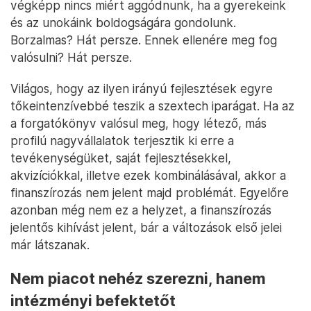
végképp nincs miért aggódnunk, ha a gyerekeink
és az unokáink boldogságára gondolunk.
Borzalmas? Hát persze. Ennek ellenére meg fog
valósulni? Hát persze.
Világos, hogy az ilyen irányú fejlesztések egyre
tőkeintenzívebbé teszik a szextech iparágat. Ha az
a forgatókönyv valósul meg, hogy létező, más
profilú nagyvállalatok terjesztik ki erre a
tevékenységüket, saját fejlesztésekkel,
akvizíciókkal, illetve ezek kombinálásával, akkor a
finanszírozás nem jelent majd problémát. Egyelőre
azonban még nem ez a helyzet, a finanszírozás
jelentős kihívást jelent, bár a változások első jelei
már látszanak.
Nem piacot nehéz szerezni, hanem
intézményi befektetőt