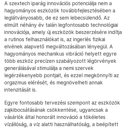
A szextech iparág innovációs potenciálja nem a
hagyományos eszközök továbbfejlesztésében a
leglátványosabb, de ez sem lebecsülendő. Az
elmúlt néhány év talán legfontosabb technológiai
innovációja, amely új eszközök beszerzésére indítja
a rutinos felhasználókat is, az ingerlés fizikai
elvének alapvető megváltozásában lényegül. A
hagyományos mechanikus vibráció helyett egyre
több eszköz precízen szabályozott légörvények
generálásával stimulálja a nemi szervek
legérzékenyebb pontjait, és ezzel megkönnyíti az
orgazmus elérését, és megnövelheti annak
intenzitását is.
Egyre fontosabb tervezési szempont az eszközök
zajkibocsátásának csökkentése, ugyancsak a
vásárlók által honorált innováció a tökéletes
vízállóság, a víz alatti használhatóság, a beépített