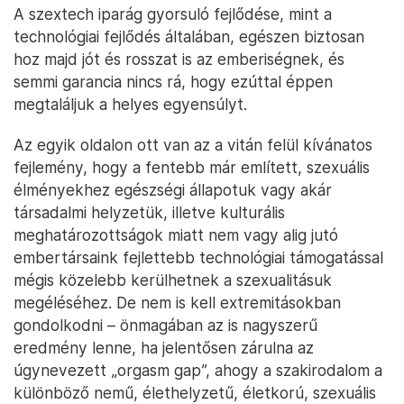
A szextech iparág gyorsuló fejlődése, mint a
technológiai fejlődés általában, egészen biztosan
hoz majd jót és rosszat is az emberiségnek, és
semmi garancia nincs rá, hogy ezúttal éppen
megtaláljuk a helyes egyensúlyt.
Az egyik oldalon ott van az a vitán felül kívánatos
fejlemény, hogy a fentebb már említett, szexuális
élményekhez egészségi állapotuk vagy akár
társadalmi helyzetük, illetve kulturális
meghatározottságok miatt nem vagy alig jutó
embertársaink fejlettebb technológiai támogatással
mégis közelebb kerülhetnek a szexualitásuk
megéléséhez. De nem is kell extremitásokban
gondolkodni – önmagában az is nagyszerű
eredmény lenne, ha jelentősen zárulna az
úgynevezett „orgasm gap”, ahogy a szakirodalom a
különböző nemű, élethelyzetű, életkorú, szexuális