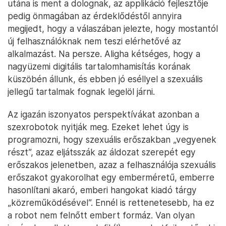
utána is ment a dolognak, az applikáció fejlesztője
pedig önmagában az érdeklődéstől annyira
megijedt, hogy a válaszában jelezte, hogy mostantól
új felhasználóknak nem teszi elérhetővé az
alkalmazást. Na persze. Aligha kétséges, hogy a
nagyüzemi digitális tartalomhamisítás korának
küszöbén állunk, és ebben jó eséllyel a szexuális
jellegű tartalmak fognak legelöl járni.
Az igazán iszonyatos perspektívákat azonban a
szexrobotok nyitják meg. Ezeket lehet úgy is
programozni, hogy szexuális erőszakban „vegyenek
részt”, azaz eljátsszák az áldozat szerepét egy
erőszakos jelenetben, azaz a felhasználója szexuális
erőszakot gyakorolhat egy emberméretű, emberre
hasonlítani akaró, emberi hangokat kiadó tárgy
„közreműködésével”. Ennél is rettenetesebb, ha ez
a robot nem felnőtt embert formáz. Van olyan