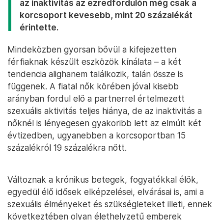
az inaktivitás az ezredfordulón még csak a
korcsoport kevesebb, mint 20 százalékát
érintette.
Mindeközben gyorsan bővül a kifejezetten
férfiaknak készült eszközök kínálata – a két
tendencia alighanem találkozik, talán össze is
függenek. A fiatal nők körében jóval kisebb
arányban fordul elő a partnerrel értelmezett
szexuális aktivitás teljes hiánya, de az inaktivitás a
nőknél is lényegesen gyakoribb lett az elmúlt két
évtizedben, ugyanebben a korcsoportban 15
százalékról 19 százalékra nőtt.
Változnak a krónikus betegek, fogyatékkal élők,
egyedül élő idősek elképzelései, elvárásai is, ami a
szexuális élményeket és szükségleteket illeti, ennek
következtében olyan élethelyzetű emberek