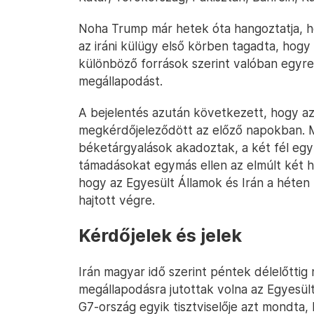
Noha Trump már hetek óta hangoztatja, h
az iráni külügy első körben tagadta, hogy
különböző források szerint valóban egyre 
megállapodást.
A bejelentés azután következett, hogy az 
megkérdőjeleződött az előző napokban. Mi
béketárgyalások akadoztak, a két fél eg
támadásokat egymás ellen az elmúlt két hó
hogy az Egyesült Államok és Irán a héten
hajtott végre.
Kérdőjelek és jelek
Irán magyar idő szerint péntek délelőtti
megállapodásra jutottak volna az Egyesül
G7-ország egyik tisztviselője azt mondta,