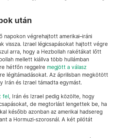
pok után
 napokon végrehajtott amerikai–iráni
vissza. Izrael légicsapásokat hajtott végre
aszul arra, hogy a Hezbollah rakétákat lőtt
ollah mellett kiállva több hullámban
mire hétfőn reggelre
megjött a válasz
égre légitámadásokat. Az áprilisban megkötött
gy Irán és Izrael támadta egymást.
 fel
, Irán és Izrael pedig közölte, hogy
gicsapásokat, de megtorlást lengettek be, ha
kkal később azonban az amerikai hadsereg
nt a Hormuzi-szorosnál. A két pilótát