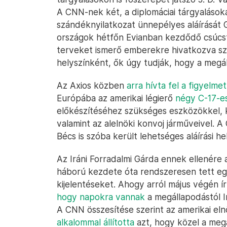
A CNN-nek két, a diplomáciai tárgyalások
szándéknyilatkozat ünnepélyes aláírását
országok hétfőn Evianban kezdődő csúcst
terveket ismerő emberekre hivatkozva sz
helyszínként, ők úgy tudják, hogy a megál
Az Axios közben
arra hívta fel a figyelmet
Európába az amerikai légierő
négy C-17-es
előkészítéséhez szükséges eszközökkel,
valamint az alelnöki konvoj járműveivel. 
Bécs is szóba került lehetséges aláírási he
Az Iráni Forradalmi Gárda ennek ellenére 
háború kezdete óta rendszeresen tett e
kijelentéseket. Ahogy arról május végén 
hogy napokra vannak
a megállapodástól I
A CNN összesítése szerint az amerikai el
alkalommal állította
azt, hogy közel a meg