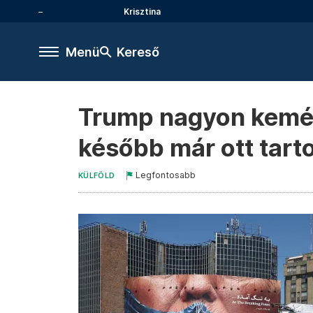
Krisztina
Menü
Kereső
Trump nagyon kemén
később már ott tart
Legfontosabb
KÜLFÖLD