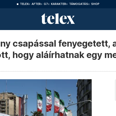
TELEX
AFTER
G7
KARAKTER
TÁMOGATÁS
SHOP
y csapással fenyegetett, a
ott, hogy aláírhatnak egy m