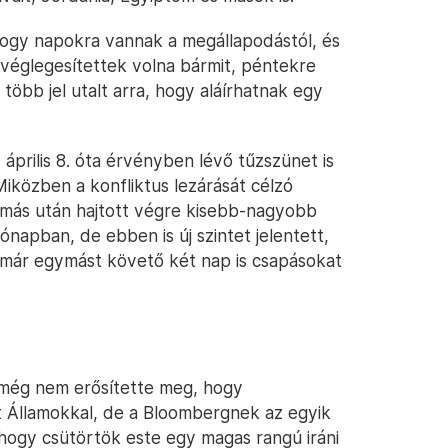
ogy napokra vannak a megállapodástól, és
 véglegesítettek volna bármit, péntekre
több jel utalt arra, hogy aláírhatnak egy
április 8. óta érvényben lévő tűzszünet is
közben a konfliktus lezárását célzó
ymás után hajtott végre kisebb-nagyobb
napban, de ebben is új szintet jelentett,
 már egymást követő két nap is csapásokat
g még nem erősítette meg, hogy
t Államokkal, de a Bloombergnek az egyik
 hogy csütörtök este egy magas rangú iráni