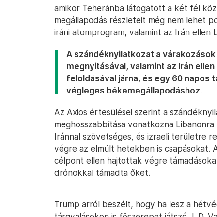
amikor Teheránba látogatott a két fél köz
megállapodás részleteit még nem lehet po
iráni atomprogram, valamint az Irán ellen 
A szándéknyilatkozat a várakozások
megnyitásával, valamint az Irán elle
feloldásával járna, és egy 60 napos t
végleges békemegállapodáshoz.
Az Axios értesülései szerint a szándékny
meghosszabbítása vonatkozna Libanonra is
Iránnal szövetséges, és izraeli területre 
végre az elmúlt hetekben is csapásokat. A
célpont ellen hajtottak végre támadásoka
drónokkal támadta őket.
Trump arról beszélt, hogy ha lesz a hétvé
tárgyalásokon is főszerepet játszó J. D. V