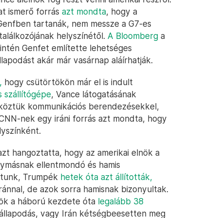
at ismerő forrás
azt mondta
, hogy a
 Genfben tartanák, nem messze a G7-es
alálkozójának helyszínétől.
A Bloomberg
a
intén Genfet említette lehetséges
lapodást akár már vasárnap aláírhatják.
,
hogy csütörtökön már el is indult
 szállítógépe
, Vance látogatásának
 köztük kommunikációs berendezésekkel,
A CNN-nek egy iráni forrás azt mondta, hogy
lyszínként.
azt hangoztatta, hogy az amerikai elnök a
gymásnak ellentmondó és hamis
írtunk, Trumpék
hetek óta azt állították,
ránnal, de azok sorra hamisnak bizonyultak.
nök a háború kezdete óta
legalább 38
állapodás, vagy Irán kétségbeesetten meg