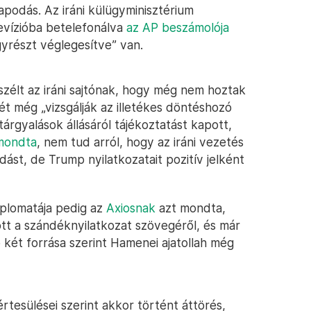
lapodás. Az iráni külügyminisztérium
elevízióba betelefonálva
az AP beszámolója
gyrészt véglegesítve” van.
eszélt az iráni sajtónak, hogy még nem hoztak
t még „vizsgálják az illetékes döntéshozó
árgyalások állásáról tájékoztatást kapott,
mondta
, nem tud arról, hogy az iráni vezetés
dást, de Trump nyilatkozatait pozitív jelként
iplomatája pedig az
Axiosnak
azt mondta,
t a szándéknyilatkozat szövegéről, és már
ap két forrása szerint Hamenei ajatollah még
rtesülései szerint akkor történt áttörés,