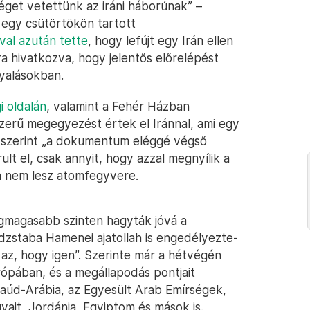
get vetettünk az iráni háborúnak” –
egy csütörtökön tartott
val azután tette
, hogy lefújt egy Irán ellen
hivatkozva, hogy jelentős előrelépést
gyalásokban.
i oldalán
, valamint a Fehér Házban
zerű megegyezést értek el Iránnal, ami egy
 szerint „a dokumentum eléggé végső
lt el, csak annyit, hogy azzal megnyílik a
ha nem lesz atomfegyvere.
egmagasabb szinten hagyták jóvá a
zstaba Hamenei ajatollah is engedélyezte-
 az, hogy igen”. Szerinte már a hétvégén
rópában, és a megállapodás pontjait
zaúd-Arábia, az Egyesült Arab Emírségek,
vait, Jordánia, Egyiptom és mások is.