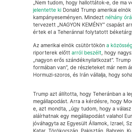
„Nem tudom, hogy hallottátok-e, de ma vé
jelentette ki
Donald Trump amerikai elnök 
kampányeseményen. Mindezt
néhány órá
tervezett „NAGYON KEMÉNY” csapást arra 
értek el a Teheránnal folytatott béketár
Az amerikai elnök csütörtökön
a közösség
riporterek előtt
arról beszélt
, hogy nagys
„nagyon erős szándéknyilatkozat”. Trump
formában van”, de részleteket már nem áru
Hormuzi-szoros, és Irán vállalja, hogy so
Trump azt állította, hogy Teheránban a l
megállapodást. Arra a kérdésre, hogy Mod
e, azt mondta, „úgy tudom, hogy a válasz
aláírhatnak egy megállapodást valahol Eu
jóváhagyta az Egyesült Államok, Izrael, S
Katar, Törökország, Pakisztán, Bahrein, Ku