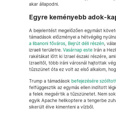
akar állapodni.
Egyre keményebb adok-ka
A bejelentést megelőzően egymást követő
támadások előzményei a hétvégéig nyúlnak 
a libanoni főváros, Bejrút déli részén
, vál
izraeli területre.
Vasárnap este
Irán a Hezb
rakétákat lőtt ki Izrael északi részére, a
Izraeltől, több iráni városnál hajtottak v
tűzszünet óta ez volt az első alkalom, ho
Trump a támadások
befejezésére szólított
felfüggesztik az egymás ellen indított lé
a felek megsértik a tűzszünetet. Nem so
egyik Apache helikoptere a tengerbe zuha
sikerült élve kimenteni a vízből.