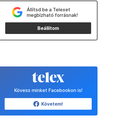
Állítsd be a Telexet
megbízható forrásnak!
Beállítom
Kövess minket Facebookon is!
Követem!