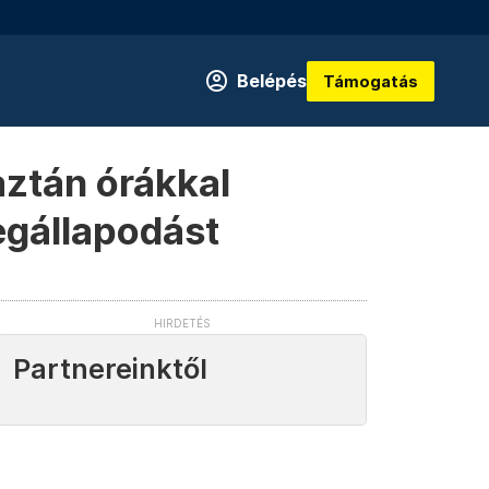
Belépés
Támogatás
ztán órákkal
egállapodást
Partnereinktől