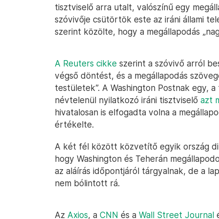
tisztviselő arra utalt, valószínű egy megál
szóvivője csütörtök este az iráni állami t
szerint közölte, hogy a megállapodás „na
A Reuters cikke
szerint a szóvivő arról b
végső döntést, és a megállapodás szövegé
testületek”. A Washington Postnak egy, a t
névtelenül nyilatkozó iráni tisztviselő
azt 
hivatalosan is elfogadta volna a megállapo
értékelte.
A két fél között közvetítő egyik ország d
hogy Washington és Teherán megállapodot
az aláírás időpontjáról tárgyalnak, de a l
nem bólintott rá.
Az
Axios
, a
CNN
és a
Wall Street Journal
é