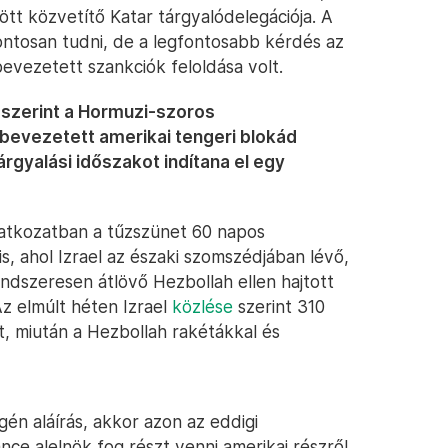
ött közvetítő Katar tárgyalódelegációja. A
ntosan tudni, de a legfontosabb kérdés az
bevezetett szankciók feloldása volt.
 szerint a Hormuzi-szoros
n bevezetett amerikai tengeri blokád
árgyalási időszakot indítana el egy
ilatkozatban a tűzszünet 60 napos
, ahol Izrael az északi szomszédjában lévő,
rendszeresen átlövő Hezbollah ellen hajtott
z elmúlt héten Izrael
közlése
szerint 310
t, miután a Hezbollah rakétákkal és
gén aláírás, akkor azon az eddigi
ance alelnök fog részt venni amerikai részről.