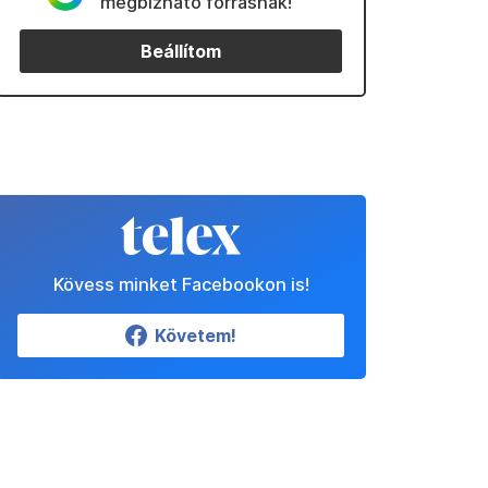
megbízható forrásnak!
Beállítom
Kövess minket Facebookon is!
Követem!