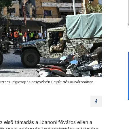
izraeli légicsapás helyszínén Bejrút déli külvárosában –
az első támadás a libanoni főváros ellen a