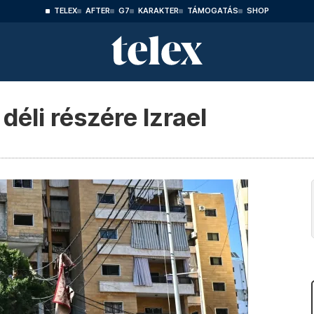
TELEX
AFTER
G7
KARAKTER
TÁMOGATÁS
SHOP
déli részére Izrael