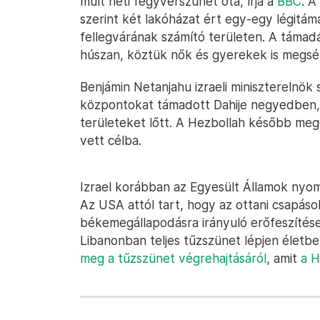
múlt heti fegyverszünet óta, írja a
BBC
. A
szerint két lakóházat ért egy-egy légitám
fellegvárának számító területen. A táma
húszan, köztük nők és gyerekek is megsérü
Benjámin Netanjahu izraeli miniszterelnök s
központokat támadott Dahije negyedben, v
területeket lőtt. A Hezbollah később meger
vett célba.
Izrael korábban az Egyesült Államok nyomá
Az USA attól tart, hogy az ottani csapások
békemegállapodásra irányuló erőfeszítése
Libanonban teljes tűzszünet lépjen életbe
meg a tűzszünet végrehajtásáról
, amit
a H