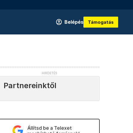
Belépés
Támogatás
Partnereinktől
Állítsd be a Telexet