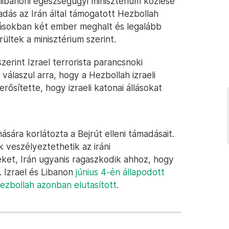
 libanoni egészségügyi minisztérium közlése
adás az Irán által támogatott Hezbollah
dásokban két ember meghalt és legalább
ltek a minisztérium szerint.
zerint Izrael terrorista parancsnoki
álaszul arra, hogy a Hezbollah izraeli
ősítette, hogy izraeli katonai állásokat
sára korlátozta a Bejrút elleni támadásait.
 veszélyeztethetik az iráni
ket, Irán ugyanis ragaszkodik ahhoz, hogy
. Izrael és Libanon
június 4-én állapodott
ezbollah azonban elutasított
.