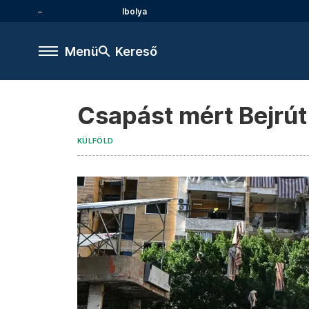
Ibolya
Menü
Kereső
Csapást mért Bejrút 
KÜLFÖLD