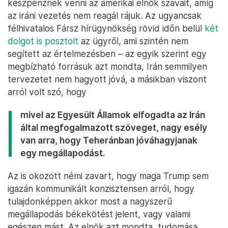
készpénznek venni az amerikai elnök szavait, amíg
az iráni vezetés nem reagál rájuk. Az ugyancsak
félhivatalos Fársz hírügynökség rövid időn belül
két
dolgot is posztolt
az ügyről, ami szintén nem
segített az értelmezésben – az egyik szerint egy
megbízható forrásuk azt mondta, Irán semmilyen
tervezetet nem hagyott jóvá, a másikban viszont
arról volt szó, hogy
mivel az Egyesült Államok elfogadta az Irán
által megfogalmazott szöveget, nagy esély
van arra, hogy Teheránban jóváhagyjanak
egy megállapodást.
Az is okozott némi zavart, hogy maga Trump sem
igazán kommunikált konzisztensen arról, hogy
tulajdonképpen akkor most a nagyszerű
megállapodás békekötést jelent, vagy valami
egészen mást. Az elnök azt mondta, tudomása