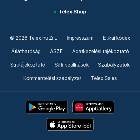
Telex Shop
© 2026 Telex.hu Zrt.
Impresszum
Etikai kódex
Átláthatóság
ÁSZF
Adatkezelési tájékoztató
Sütitájékoztató
Süti beállítások
Szabályzatok
Kommentelési szabályzat
Telex Sales