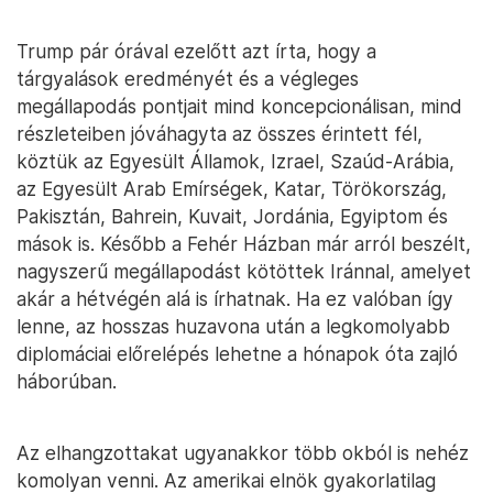
Trump pár órával ezelőtt azt írta, hogy a
tárgyalások eredményét és a végleges
megállapodás pontjait mind koncepcionálisan, mind
részleteiben jóváhagyta az összes érintett fél,
köztük az Egyesült Államok, Izrael, Szaúd-Arábia,
az Egyesült Arab Emírségek, Katar, Törökország,
Pakisztán, Bahrein, Kuvait, Jordánia, Egyiptom és
mások is. Később a Fehér Házban már arról beszélt,
nagyszerű megállapodást kötöttek Iránnal, amelyet
akár a hétvégén alá is írhatnak. Ha ez valóban így
lenne, az hosszas huzavona után a legkomolyabb
diplomáciai előrelépés lehetne a hónapok óta zajló
háborúban.
Az elhangzottakat ugyanakkor több okból is nehéz
komolyan venni. Az amerikai elnök gyakorlatilag