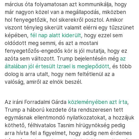
március óta folyamatosan azt kommunikálja, hogy
már nagyon közel van a megállapodás, miközben
hol fenyegetőzik, hol sikerekről posztol. Amikor
viszont tényleg sikerült valamit elérni egy tűzszünet
képében,
fél nap alatt kiderült
, hogy ezzel sem
oldódott meg semmi, és azt a mostani
fenyegetőzős-engedős kör is jól mutatja, hogy ez
azóta sem változott. Trump bejelentésén még
az
általában jól értesült Izrael is meglepődött
, és több
dolog is arra utalt, hogy nem feltétlenül az a
valóság, amiről az elnök beszél.
Az iráni Forradalmi Gárda
közleményében azt írta
,
Trump a háború kezdete óta rendszeresen tett
egymásnak ellentmondó nyilatkozatokat, a hozzájuk
köthető, félhivatalos Tasnim hírügynökség pedig
arra hívta fel a figyelmet, hogy addig nem érdemes