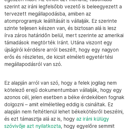
szerint az iráni legfelsőbb vezető is beleegyezett a
tervezett megállapodásba, amiben az
atomprogramjuk leállítását is vállalják. Ez szerinte
szinte teljesen készen van, és biztosan alá is lesz
írva záros határidőn belül, mert szerinte az amerikai
támadások megtörték Iránt. Utána viszont egy
újságírói kérdésre arról beszélt, hogy egy nagyon
erős és részletes, de kicsit elméleti egyetértési
megállapodásról van szó.
Ez alapján arról van szó, hogy a felek jogilag nem
kötelező erejű dokumentumban vállalják, hogy egy
azonos cél, jelen esetben a béke érdekében fognak
dolgozni – amit elméletileg eddig is csináltak. Ez
alapján nem feltétlenül lehet békekötésről beszélni,
és ezt támasztja alá az is, hogy
az iráni külügy
szóvivője azt nyilatkozta
, hogy egyelőre semmit