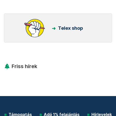
Telex shop
Friss hírek
Támogatás
Adó 1% felajánlás
Hírlevelek