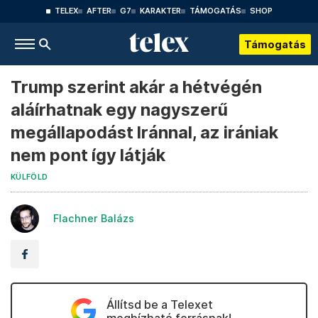
TELEX
AFTER
G7
KARAKTER
TÁMOGATÁS
SHOP
Támogatás
Trump szerint akár a hétvégén
aláírhatnak egy nagyszerű
megállapodást Iránnal, az irániak
nem pont így látják
KÜLFÖLD
Flachner Balázs
Állítsd be a Telexet