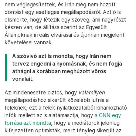
nem véglegesítettek, és Irán még nem hozott
döntést egy esetleges megállapodásról. Azt ő is
elismerte, hogy létezik egy szöveg, ami nagyrészt
készen van, de állítása szerint az Egyesült
Államoknak irreális elvárásai és újonnan megjelent
követelései vannak.
A szóvivő azt is mondta, hogy Irán nem
tervez engedni a nyomásnak, és nem fogja
áthágni a korábban meghúzott vörös
vonalait.
Az mindenesetre biztos, hogy
valamilyen
megállapodáshoz sikerült közelebb jutnia a
feleknek, ezt a felek nyilatkozataiból kihámozható
infók mellett az is alátámasztja, hogy
a CNN egy
forrása azt mondta
, hogy a mediátorok jelenleg
kifejezetten optimisták, mert tényleg sikerült az