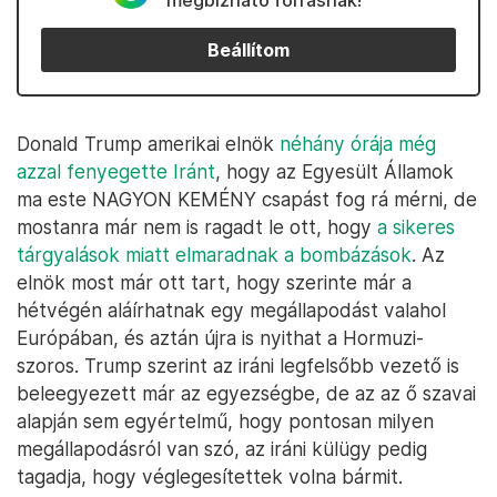
megbízható forrásnak!
Beállítom
Donald Trump amerikai elnök
néhány órája még
azzal fenyegette Iránt
, hogy az Egyesült Államok
ma este NAGYON KEMÉNY csapást fog rá mérni, de
mostanra már nem is ragadt le ott, hogy
a sikeres
tárgyalások miatt elmaradnak a bombázások
. Az
elnök most már ott tart, hogy szerinte már a
hétvégén aláírhatnak egy megállapodást valahol
Európában, és aztán újra is nyithat a Hormuzi-
szoros. Trump szerint az iráni legfelsőbb vezető is
beleegyezett már az egyezségbe, de az az ő szavai
alapján sem egyértelmű, hogy pontosan milyen
megállapodásról van szó, az iráni külügy pedig
tagadja, hogy véglegesítettek volna bármit.